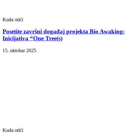
Kuda otići
Posetite završni događaj projekta Bio Awaking:
Inicijativa “One Tree(s)
15. oktobar 2025
Kuda otići