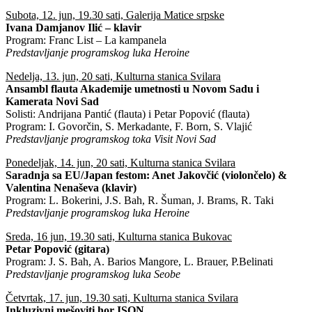
Subota, 12. jun, 19.30 sati, Galerija Matice srpske
Ivana Damjanov Ilić – klavir
Program: Franc List – La kampanela
Predstavljanje programskog luka Heroine
Nedelja, 13. jun, 20 sati, Kulturna stanica Svilara
Ansambl flauta Akademije umetnosti u Novom Sadu i
Kamerata Novi Sad
Solisti: Andrijana Pantić (flauta) i Petar Popović (flauta)
Program: I. Govorčin, S. Merkadante, F. Born, S. Vlajić
Predstavljanje programskog toka Visit Novi Sad
Ponedeljak, 14. jun, 20 sati, Kulturna stanica Svilara
Saradnja sa EU/Japan festom: Anet Jakovčić (violončelo) &
Valentina Nenaševa (klavir)
Program: L. Bokerini, J.S. Bah, R. Šuman, J. Brams, R. Taki
Predstavljanje programskog luka Heroine
Sreda, 16 jun, 19.30 sati, Kulturna stanica Bukovac
Petar Popović (gitara)
Program: J. S. Bah, A. Barios Mangore, L. Brauer, P.Belinati
Predstavljanje programskog luka Seobe
Četvrtak, 17. jun, 19.30 sati, Kulturna stanica Svilara
Inkluzivni mešoviti hor ISON