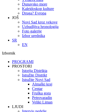
Dunavsko more
Kaleidoskop kulture
Druga? Evropa
JOŠ
Novi Sad kroz vekove
Uzbudljiva hronologija
Foto galerije
Izbor urednika
SR
EN
Izbornik
PROGRAMI
PROSTORI
Istorija Distrikta
Istražite Distrikt
Istražite Novi Sad
Almaški kraj
Centar
Fruška gora
Petrovaradin
Veliki Liman
LJUDI
Intervju nedelje