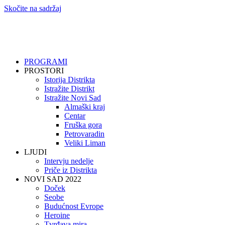
Skočite na sadržaj
PROGRAMI
PROSTORI
Istorija Distrikta
Istražite Distrikt
Istražite Novi Sad
Almaški kraj
Centar
Fruška gora
Petrovaradin
Veliki Liman
LJUDI
Intervju nedelje
Priče iz Distrikta
NOVI SAD 2022
Doček
Seobe
Budućnost Evrope
Heroine
Tvrđava mira