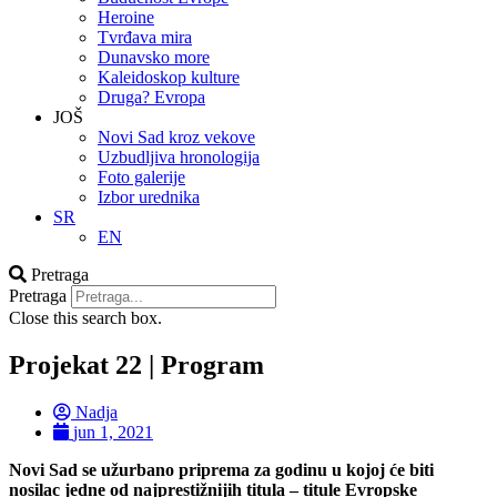
Heroine
Tvrđava mira
Dunavsko more
Kaleidoskop kulture
Druga? Evropa
JOŠ
Novi Sad kroz vekove
Uzbudljiva hronologija
Foto galerije
Izbor urednika
SR
EN
Pretraga
Pretraga
Close this search box.
Projekat 22 | Program
Nadja
jun 1, 2021
Novi Sad se užurbano priprema za godinu u kojoj će biti
nosilac jedne od najprestižnijih titula – titule Evropske