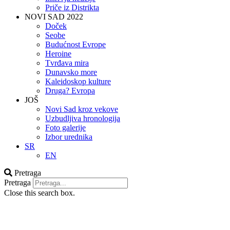
Priče iz Distrikta
NOVI SAD 2022
Doček
Seobe
Budućnost Evrope
Heroine
Tvrđava mira
Dunavsko more
Kaleidoskop kulture
Druga? Evropa
JOŠ
Novi Sad kroz vekove
Uzbudljiva hronologija
Foto galerije
Izbor urednika
SR
EN
Pretraga
Pretraga
Close this search box.