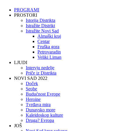
PROGRAMI
PROSTORI
Istorija Distrikta
Istražite Distrikt
Istražite Novi Sad
Almaški kraj
Centar
Fruška gora
Petrovaradin
Veliki Liman
LJUDI
Intervju nedelje
Priče iz Distrikta
NOVI SAD 2022
Doček
Seobe
Budućnost Evrope
Heroine
Tvrđava mira
Dunavsko more
Kaleidoskop kulture
Druga? Evropa
JOŠ
Novi Sad kroz vekove