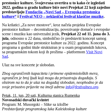
prestonice kulture. Svojevrsna uvertira u to kako će izgledati
2022. godina u gradu kulture biće novi Projekat 22 koji zajedno
predstavljaju
Fondacija „Novi Sad – Evropska prestonica
kulture“
i
Festival NEO – neklasični festival klasične muzike
.
Na krilatici „Za nove mostove“, kroz načela projekta Evropske
prestonice kulture – decentralizaciju, povezivanje domaće i evropske
scene i muziku kao univerzalni jezik,
Projekat 22 od 11. juna do 3.
jula
, odnosno u 22 dana, simbolično će predstaviti koncept samog
programa Evropske prestonice kulture za 2022. godinu. Koncept
programa u godini titule struktuiran je u osam programskih lukova,
sa programskim tokom koji ih prožima – platformom
Visit Novi
Sad
.
Ulaz na sve koncerte je slobodan.
Zbog ograničenih kapaciteta i primene epidemioloških mera,
ograničen je broj ljudi koji mogu da prisustvuju događaju. S
obzirom na to da je ulaz na događaj slobodan, neophodno je da
svoje prisustvo prijavite na imejl adresu
info@festivalneo.org
.
Petak, 11. jun, 20 sati, Kulturna stanica Rumenka
Novosadski duvački kvintet
Program: M. Musorgski – Slike sa izložbe
Predstavljanje programskog luka Kaleidoskop kulture