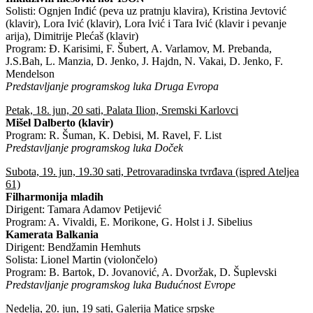
Solisti: Ognjen Inđić (peva uz pratnju klavira), Kristina Jevtović
(klavir), Lora Ivić (klavir), Lora Ivić i Tara Ivić (klavir i pevanje
arija), Dimitrije Plećaš (klavir)
Program: Đ. Karisimi, F. Šubert, A. Varlamov, M. Prebanda,
J.S.Bah, L. Manzia, D. Jenko, J. Hajdn, N. Vakai, D. Jenko, F.
Mendelson
Predstavljanje programskog luka Druga Evropa
Petak, 18. jun, 20 sati, Palata Ilion, Sremski Karlovci
Mišel Dalberto (klavir)
Program: R. Šuman, K. Debisi, M. Ravel, F. List
Predstavljanje programskog luka Doček
Subota, 19. jun, 19.30 sati, Petrovaradinska tvrđava (ispred Ateljea
61)
Filharmonija mladih
Dirigent: Tamara Adamov Petijević
Program: A. Vivaldi, E. Morikone, G. Holst i J. Sibelius
Kamerata Balkania
Dirigent: Bendžamin Hemhuts
Solista: Lionel Martin (violončelo)
Program: B. Bartok, D. Jovanović, A. Dvoržak, D. Šuplevski
Predstavljanje programskog luka Budućnost Evrope
Nedelja, 20. jun, 19 sati, Galerija Matice srpske