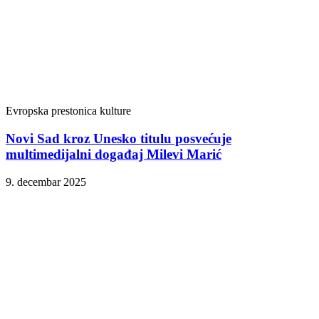
Evropska prestonica kulture
Novi Sad kroz Unesko titulu posvećuje
multimedijalni događaj Milevi Marić
9. decembar 2025