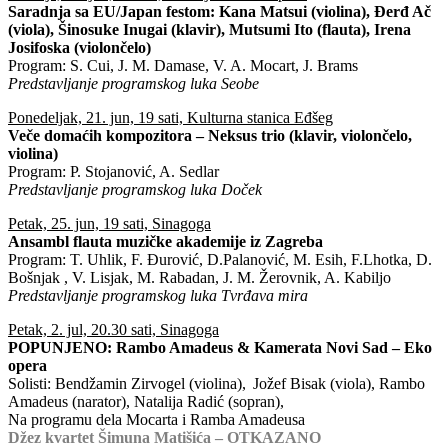
Saradnja sa EU/Japan festom: Kana Matsui (violina), Đerđ Ač
(viola), Šinosuke Inugai (klavir), Mutsumi Ito (flauta), Irena
Josifoska (violončelo)
Program: S. Cui, J. M. Damase, V. A. Mocart, J. Brams
Predstavljanje programskog luka Seobe
Ponedeljak, 21. jun, 19 sati, Kulturna stanica Eđšeg
Veče domaćih kompozitora – Neksus trio (klavir, violončelo,
violina)
Program: P. Stojanović, A. Sedlar
Predstavljanje programskog luka Doček
Petak, 25. jun, 19 sati, Sinagoga
Ansambl flauta muzičke akademije iz Zagreba
Program: T. Uhlik, F. Đurović, D.Palanović, M. Esih, F.Lhotka, D.
Bošnjak , V. Lisjak, M. Rabadan, J. M. Žerovnik, A. Kabiljo
Predstavljanje programskog luka Tvrđava mira
Petak, 2. jul, 20.30 sati, Sinagoga
POPUNJENO: Rambo Amadeus & Kamerata Novi Sad – Eko
opera
Solisti: Bendžamin Zirvogel (violina), Jožef Bisak (viola), Rambo
Amadeus (narator), Natalija Radić (sopran),
Na programu dela Mocarta i Ramba Amadeusa
Džez kvartet Šimuna Matišića – OTKAZANO