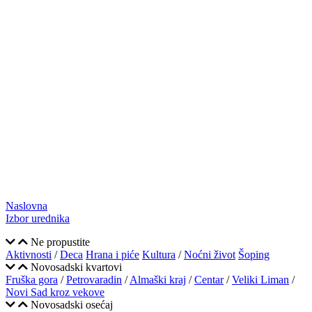
Naslovna
Izbor urednika
Ne propustite
Aktivnosti
/
Deca
Hrana i piće
Kultura
/
Noćni život
Šoping
Novosadski kvartovi
Fruška gora
/
Petrovaradin
/
Almaški kraj
/
Centar
/
Veliki Liman
/
Novi Sad kroz vekove
Novosadski osećaj