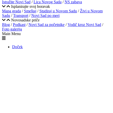
Istražite Novi Sad
/
Lica Novog Sada
/
NS zabava
Isplanirajte svoj boravak
Mapa grada
/
Smeštaj
/
Studiraj u Novom Sadu
/
Živi u Novom
Sadu
/
Transport
/
Novi Sad po meri
Novosadske priče
Blog
/
Podkast
/
Novi Sad za početnike
/
Vodič kroz Novi Sad
/
Foto galerija
Main Menu
Doček