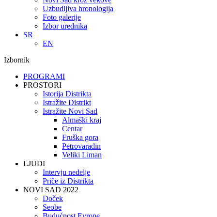
Uzbudljiva hronologija
Foto galerije
Izbor urednika
SR
EN
Izbornik
PROGRAMI
PROSTORI
Istorija Distrikta
Istražite Distrikt
Istražite Novi Sad
Almaški kraj
Centar
Fruška gora
Petrovaradin
Veliki Liman
LJUDI
Intervju nedelje
Priče iz Distrikta
NOVI SAD 2022
Doček
Seobe
Budućnost Evrope