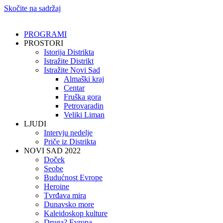
Skočite na sadržaj
PROGRAMI
PROSTORI
Istorija Distrikta
Istražite Distrikt
Istražite Novi Sad
Almaški kraj
Centar
Fruška gora
Petrovaradin
Veliki Liman
LJUDI
Intervju nedelje
Priče iz Distrikta
NOVI SAD 2022
Doček
Seobe
Budućnost Evrope
Heroine
Tvrđava mira
Dunavsko more
Kaleidoskop kulture
Druga? Evropa