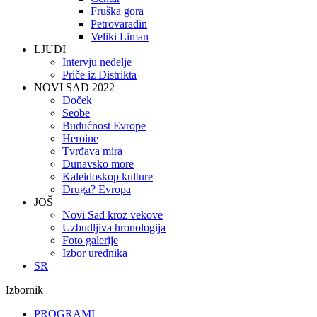
Fruška gora
Petrovaradin
Veliki Liman
LJUDI
Intervju nedelje
Priče iz Distrikta
NOVI SAD 2022
Doček
Seobe
Budućnost Evrope
Heroine
Tvrđava mira
Dunavsko more
Kaleidoskop kulture
Druga? Evropa
JOŠ
Novi Sad kroz vekove
Uzbudljiva hronologija
Foto galerije
Izbor urednika
SR
Izbornik
PROGRAMI