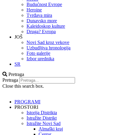
Budućnost Evrope
Heroine
Tvrđava mira
Dunavsko more
Kaleidoskop kulture
Druga? Evropa
JOŠ
Novi Sad kroz vekove
Uzbudljiva hronologija
Foto galerije
Izbor urednika
SR
Pretraga
Pretraga
Close this search box.
PROGRAMI
PROSTORI
Istorija Distrikta
Istražite Distrikt
Istražite Novi Sad
Almaški kraj
Centar