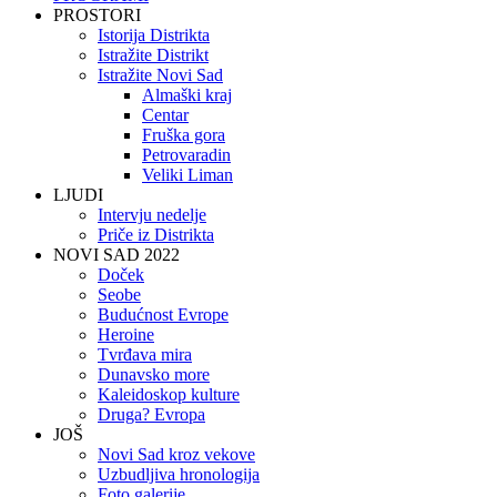
PROSTORI
Istorija Distrikta
Istražite Distrikt
Istražite Novi Sad
Almaški kraj
Centar
Fruška gora
Petrovaradin
Veliki Liman
LJUDI
Intervju nedelje
Priče iz Distrikta
NOVI SAD 2022
Doček
Seobe
Budućnost Evrope
Heroine
Tvrđava mira
Dunavsko more
Kaleidoskop kulture
Druga? Evropa
JOŠ
Novi Sad kroz vekove
Uzbudljiva hronologija
Foto galerije