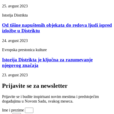
25. avgust 2023
Istorija Distrikta
Od tišine napuštenih objekata do redova ljudi ispred
izložbe u Distriktu
24. avgust 2023
Evropska prestonica kulture
Istorija Distrikta je ključna za razumevanje
njegovog značaja
23. avgust 2023
Prijavite se za newsletter
Prijavite se i budite inspirisani novim mestima i predstojećim
događajima u Novom Sadu, svakog meseca.
Ime i prezime