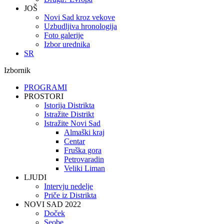
JOŠ
Novi Sad kroz vekove
Uzbudljiva hronologija
Foto galerije
Izbor urednika
SR
Izbornik
PROGRAMI
PROSTORI
Istorija Distrikta
Istražite Distrikt
Istražite Novi Sad
Almaški kraj
Centar
Fruška gora
Petrovaradin
Veliki Liman
LJUDI
Intervju nedelje
Priče iz Distrikta
NOVI SAD 2022
Doček
Seobe