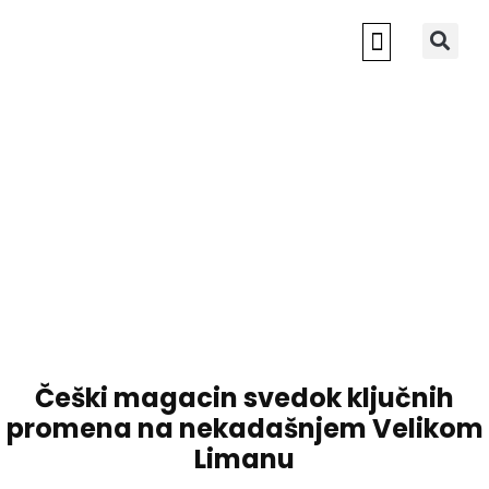
NOVI SAD 2022
Češki magacin svedok ključnih
promena na nekadašnjem Velikom
Limanu