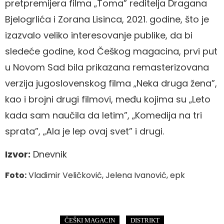
pretpremijera filma „Toma” reditelja Dragana
Bjelogrlića i Zorana Lisinca, 2021. godine, što je
izazvalo veliko interesovanje publike, da bi
sledeće godine, kod Češkog magacina, prvi put
u Novom Sad bila prikazana remasterizovana
verzija jugoslovenskog filma „Neka druga žena”,
kao i brojni drugi filmovi, među kojima su „Leto
kada sam naučila da letim”, „Komedija na tri
sprata”, „Ala je lep ovaj svet” i drugi.
Izvor:
Dnevnik
Foto:
Vladimir Veličković, Jelena Ivanović, epk
,
ČEŠKI MAGACIN
DISTRIKT