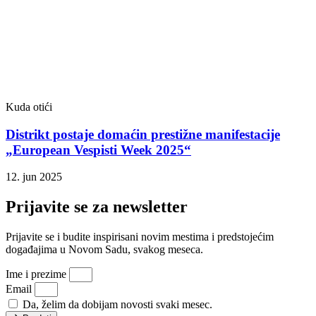
Kuda otići
Distrikt postaje domaćin prestižne manifestacije
„European Vespisti Week 2025“
12. jun 2025
Prijavite se za newsletter
Prijavite se i budite inspirisani novim mestima i predstojećim
događajima u Novom Sadu, svakog meseca.
Ime i prezime
Email
Da, želim da dobijam novosti svaki mesec.