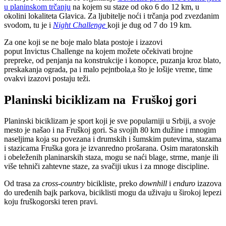
u planinskom trčanju
na kojem su staze od oko 6 do 12 km, u
okolini lokaliteta Glavica. Za ljubitelje noći i trčanja pod zvezdanim
svodom, tu je i
Night Challenge
koji je dug od 7 do 19 km.
Za one koji se ne boje malo blata postoje i izazovi
poput Invictus Challenge na kojem možete očekivati brojne
prepreke, od penjanja na konstrukcije i konopce, puzanja kroz blato,
preskakanja ograda, pa i malo pejntbola,a što je lošije vreme, time
ovakvi izazovi postaju teži.
Planinski biciklizam na Fruškoj gori
Planinski biciklizam je sport koji je sve popularniji u Srbiji, a svoje
mesto je našao i na Fruškoj gori. Sa svojih 80 km dužine i mnogim
naseljima koja su povezana i drumskih i šumskim putevima, stazama
i stazicama Fruška gora je izvanredno prošarana. Osim maratonskih
i obeleženih planinarskih staza, mogu se naći blage, strme, manje ili
više tehniči zahtevne staze, za svačiji ukus i za mnoge discipline.
Od trasa za
cross-country
bicikliste, preko
downhill
i
enduro
izazova
do uređenih bajk parkova, biciklisti mogu da uživaju u širokoj lepezi
koju fruškogorski teren pravi.