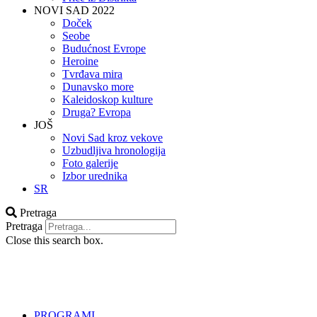
NOVI SAD 2022
Doček
Seobe
Budućnost Evrope
Heroine
Tvrđava mira
Dunavsko more
Kaleidoskop kulture
Druga? Evropa
JOŠ
Novi Sad kroz vekove
Uzbudljiva hronologija
Foto galerije
Izbor urednika
SR
Pretraga
Pretraga
Close this search box.
PROGRAMI