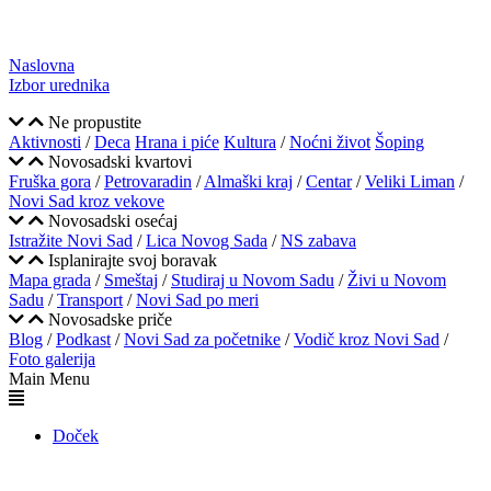
Naslovna
Izbor urednika
Ne propustite
Aktivnosti
/
Deca
Hrana i piće
Kultura
/
Noćni život
Šoping
Novosadski kvartovi
Fruška gora
/
Petrovaradin
/
Almaški kraj
/
Centar
/
Veliki Liman
/
Novi Sad kroz vekove
Novosadski osećaj
Istražite Novi Sad
/
Lica Novog Sada
/
NS zabava
Isplanirajte svoj boravak
Mapa grada
/
Smeštaj
/
Studiraj u Novom Sadu
/
Živi u Novom
Sadu
/
Transport
/
Novi Sad po meri
Novosadske priče
Blog
/
Podkast
/
Novi Sad za početnike
/
Vodič kroz Novi Sad
/
Foto galerija
Main Menu
Doček