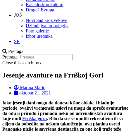
Kaleidoskop kulture
Druga? Evropa
JOŠ
Novi Sad kroz vekove
Uzbudljiva hronologija
Foto galerije
Izbor urednika
SR
Pretraga
Pretraga
Close this search box.
Jesenje avanture na Fruškoj Gori
Marina Marić
oktobar 21, 2021
Iako jesenji dani mogu da donesu kišne oblake i hladnije
periode, ovakvi vremenski uslovi ne mogu da spreče avanturiste
da odu u prirodu i pronađu neku od adrenalinskih avantura
koje nudi
Fruška gora
. Bilo da ste se uputili rekreativno ili sa
ciljem da pobedite na nekom takmičenju, ova planina usred
Panonske nizije je savršena destinacija za one koji traže teže