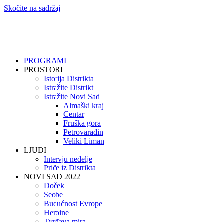
Skočite na sadržaj
PROGRAMI
PROSTORI
Istorija Distrikta
Istražite Distrikt
Istražite Novi Sad
Almaški kraj
Centar
Fruška gora
Petrovaradin
Veliki Liman
LJUDI
Intervju nedelje
Priče iz Distrikta
NOVI SAD 2022
Doček
Seobe
Budućnost Evrope
Heroine
Tvrđava mira