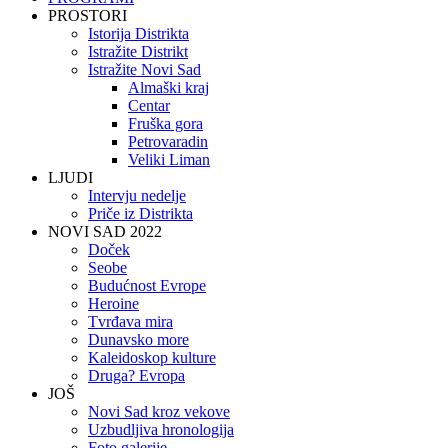
PROSTORI
Istorija Distrikta
Istražite Distrikt
Istražite Novi Sad
Almaški kraj
Centar
Fruška gora
Petrovaradin
Veliki Liman
LJUDI
Intervju nedelje
Priče iz Distrikta
NOVI SAD 2022
Doček
Seobe
Budućnost Evrope
Heroine
Tvrđava mira
Dunavsko more
Kaleidoskop kulture
Druga? Evropa
JOŠ
Novi Sad kroz vekove
Uzbudljiva hronologija
Foto galerije