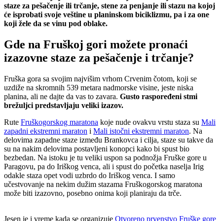
staze za pešačenje ili trčanje, stene za penjanje ili stazu na kojoj
će isprobati svoje veštine u planinskom biciklizmu, pa i za one
koji žele da se vinu pod oblake.
Gde na Fruškoj gori možete pronaći
izazovne staze za pešačenje i trčanje?
Fruška gora sa svojim najvišim vrhom Crvenim čotom, koji se
uzdiže na skromnih 539 metara nadmorske visine, jeste niska
planina, ali ne dajte da vas to zavara.
Gusto raspoređeni stmi
brežuljci predstavljaju veliki izazov.
Rute
Fruškogorskog maratona
koje nude ovakvu vrstu staza su
Mali
zapadni ekstremni maraton
i
Mali istočni ekstremni maraton
. Na
delovima zapadne staze između Brankovca i cilja, staze su takve da
su na nakim delovima postavljeni konopci kako bi spust bio
bezbedan. Na istoku je tu veliki uspon sa podnožja Fruške gore u
Paragovu, pa do Iriškog venca, ali i spust do početka naselja Irig
odakle staza opet vodi uzbrdo do Iriškog venca. I samo
učestvovanje na nekim dužim stazama Fruškogorskog maratona
može biti izazovno, posebno onima koji planiraju da trče.
Jesen je i vreme kada se organizuje
Otvoreno prvenstvo Fruške gore