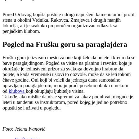
Pored Orlovog bojišta postoje i drugi napušteni kamenolomi i profili
stena u okolini Vrdnika, Rakovca, Zmajevca i drugih manjih
lokacija, ali je svakako preporučen organizovan odlazak sa
penjačkim klubom.
Pogled na Frušku goru sa paraglajdera
Fruška gora je izvrsno mesto za one koji žele da polete i krenu da se
bave paraglajdingom. Pogled sa visine na planinu i ravnicu koja je
okružuje je jedinstveni prizor za svakoga dovoljno hrabrog da
polete, a kada vremenski uslovi to dozvole, može da se leti tokom
čitave godine. Oni koji bi voleli da jednoga dana samostalno
upravljaju paraglajderom, moraju proći posebnu obuku u nekom
od
klubova
koji okupljaju ljubitelje visina.
Takođe, ako mislite da niste spremni za takav poduhvat, moguće je
leteti u tandemu sa instruktorom, pored kojeg je jedino potrebno
opustiti se i uživati u pogledu.
Foto: Jelena Ivanović