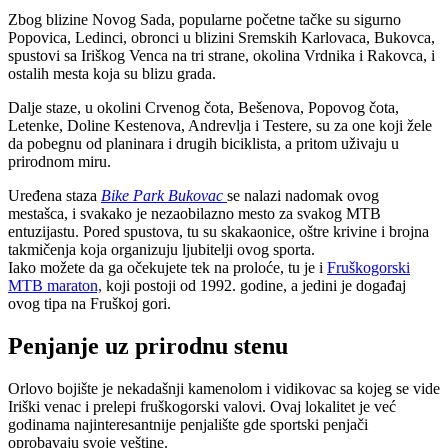
Zbog blizine Novog Sada, popularne početne tačke su sigurno
Popovica, Ledinci, obronci u blizini Sremskih Karlovaca, Bukovca,
spustovi sa Iriškog Venca na tri strane, okolina Vrdnika i Rakovca, i
ostalih mesta koja su blizu grada.
Dalje staze, u okolini Crvenog čota, Bešenova, Popovog čota,
Letenke, Doline Kestenova, Andrevlja i Testere, su za one koji žele
da pobegnu od planinara i drugih biciklista, a pritom uživaju u
prirodnom miru.
Uređena staza
Bike Park Bukovac
se nalazi nadomak ovog
mestašca, i svakako je nezaobilazno mesto za svakog MTB
entuzijastu. Pored spustova, tu su skakaonice, oštre krivine i brojna
takmičenja koja organizuju ljubitelji ovog sporta.
Iako možete da ga očekujete tek na proloće, tu je i
Fruškogorski
MTB maraton,
koji postoji od 1992. godine, a jedini je događaj
ovog tipa na Fruškoj gori.
Penjanje uz prirodnu stenu
Orlovo bojište je nekadašnji kamenolom i vidikovac sa kojeg se vide
Iriški venac i prelepi fruškogorski valovi. Ovaj lokalitet je već
godinama najinteresantnije penjalište gde sportski penjači
oprobavaju svoje veštine.