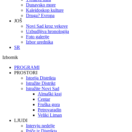
Dunavsko more
Kaleidoskop kulture
Druga? Evropa
JOŠ
Novi Sad kroz vekove
Uzbudljiva hronologija
Foto galerije
Izbor urednika
SR
Izbornik
PROGRAMI
PROSTORI
Istorija Distrikta
Istražite Distrikt
Istražite Novi Sad
Almaški kraj
Centar
Fruška gora
Petrovaradin
Veliki Liman
LJUDI
Intervju nedelje
Priče iz Distrikta