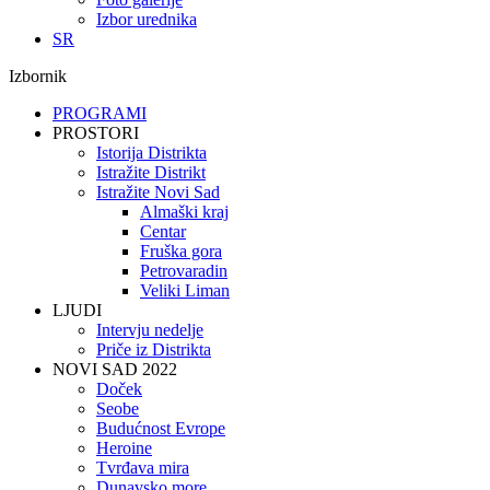
Izbor urednika
SR
Izbornik
PROGRAMI
PROSTORI
Istorija Distrikta
Istražite Distrikt
Istražite Novi Sad
Almaški kraj
Centar
Fruška gora
Petrovaradin
Veliki Liman
LJUDI
Intervju nedelje
Priče iz Distrikta
NOVI SAD 2022
Doček
Seobe
Budućnost Evrope
Heroine
Tvrđava mira
Dunavsko more