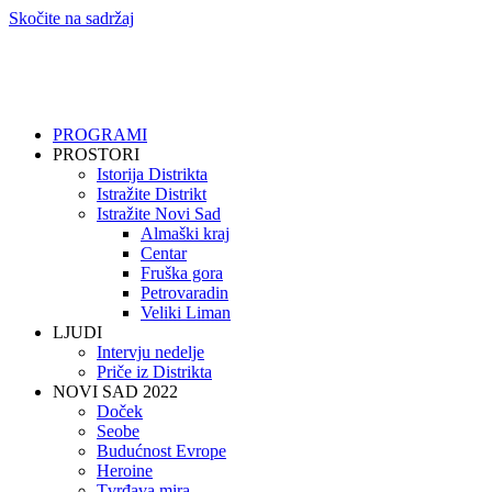
Skočite na sadržaj
PROGRAMI
PROSTORI
Istorija Distrikta
Istražite Distrikt
Istražite Novi Sad
Almaški kraj
Centar
Fruška gora
Petrovaradin
Veliki Liman
LJUDI
Intervju nedelje
Priče iz Distrikta
NOVI SAD 2022
Doček
Seobe
Budućnost Evrope
Heroine
Tvrđava mira