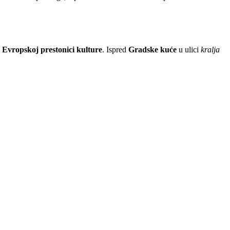
Evropskoj prestonici kulture
. Ispred
Gradske kuće
u ulici
kralja