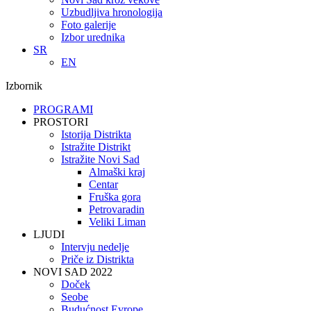
Uzbudljiva hronologija
Foto galerije
Izbor urednika
SR
EN
Izbornik
PROGRAMI
PROSTORI
Istorija Distrikta
Istražite Distrikt
Istražite Novi Sad
Almaški kraj
Centar
Fruška gora
Petrovaradin
Veliki Liman
LJUDI
Intervju nedelje
Priče iz Distrikta
NOVI SAD 2022
Doček
Seobe
Budućnost Evrope