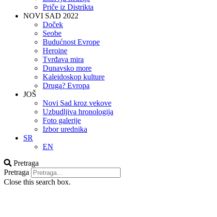
Priče iz Distrikta
NOVI SAD 2022
Doček
Seobe
Budućnost Evrope
Heroine
Tvrđava mira
Dunavsko more
Kaleidoskop kulture
Druga? Evropa
JOŠ
Novi Sad kroz vekove
Uzbudljiva hronologija
Foto galerije
Izbor urednika
SR
EN
Pretraga
Pretraga
Close this search box.