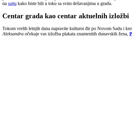
na
sajtu
kako biste bili u toku sa svim dešavanjima u gradu.
Centar grada kao centar aktuelnih izložbi
Tokom vrelih letnjih dana napravite kulturni đir po Novom Sadu i kre
Aleksandra
očekuje vas izložba plakata znamenitih dunavskih žena,
P