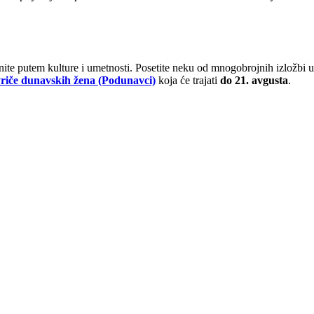
nite putem kulture i umetnosti. Posetite neku od mnogobrojnih izložbi u
riče dunavskih žena (Podunavci)
koja će trajati
do 21. avgusta
.