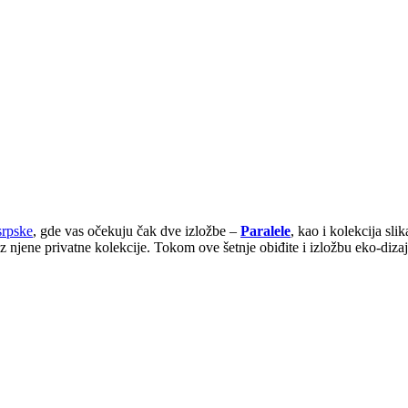
srpske
, gde vas očekuju čak dve izložbe –
Paralele
, kao i kolekcija sl
iz njene privatne kolekcije. Tokom ove šetnje obiđite i izložbu eko-diz