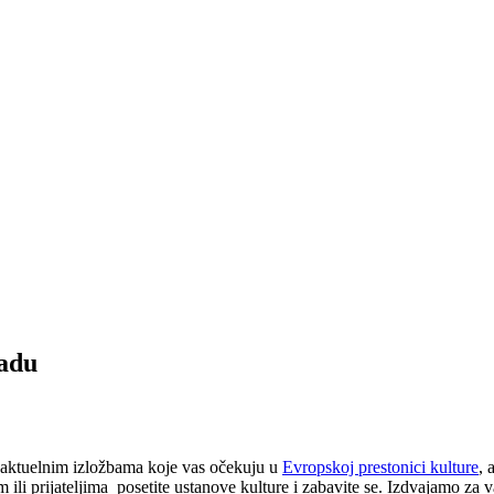
Sadu
 aktuelnim izložbama koje vas očekuju u
Evropskoj prestonici kulture
, 
li prijateljima posetite ustanove kulture i zabavite se. Izdvajamo za 