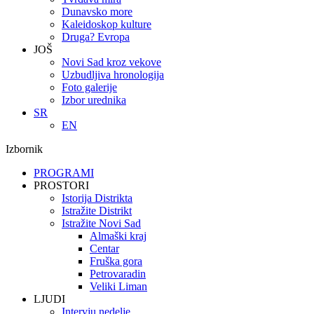
Dunavsko more
Kaleidoskop kulture
Druga? Evropa
JOŠ
Novi Sad kroz vekove
Uzbudljiva hronologija
Foto galerije
Izbor urednika
SR
EN
Izbornik
PROGRAMI
PROSTORI
Istorija Distrikta
Istražite Distrikt
Istražite Novi Sad
Almaški kraj
Centar
Fruška gora
Petrovaradin
Veliki Liman
LJUDI
Intervju nedelje