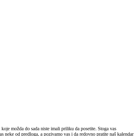
a koje možda do sada niste imali priliku da posetite. Stoga vas
vas neke od predloga, a pozivamo vas i da redovno pratite naš kalendar