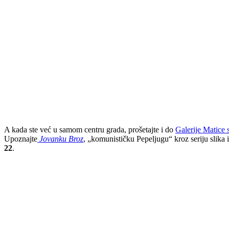
A kada ste već u samom centru grada, prošetajte i do
Galerije Matice 
Upoznajte
Jovanku Broz
, „komunističku Pepeljugu“ kroz seriju slika 
22
.