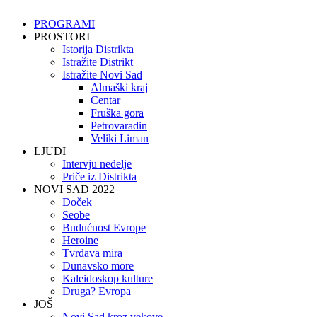
PROGRAMI
PROSTORI
Istorija Distrikta
Istražite Distrikt
Istražite Novi Sad
Almaški kraj
Centar
Fruška gora
Petrovaradin
Veliki Liman
LJUDI
Intervju nedelje
Priče iz Distrikta
NOVI SAD 2022
Doček
Seobe
Budućnost Evrope
Heroine
Tvrđava mira
Dunavsko more
Kaleidoskop kulture
Druga? Evropa
JOŠ
Novi Sad kroz vekove