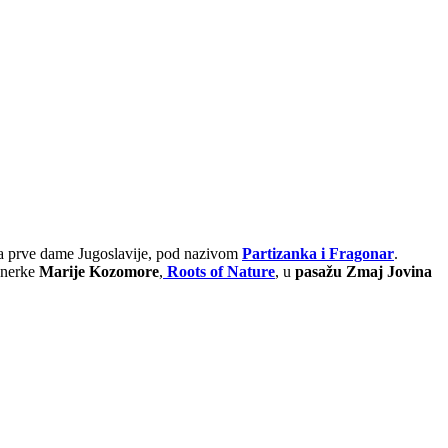
ika prve dame Jugoslavije, pod nazivom
Partizanka i Fragonar
.
ajnerke
Marije Kozomore
,
Roots of Nature
, u
pasažu Zmaj Jovina