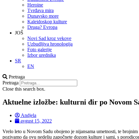
Heroine
Tvrđava mira
Dunavsko more
Kaleidoskop kulture
Druga? Evropa
JOŠ
Novi Sad kroz vekove
Uzbudljiva hronologija
Foto galerije
Izbor urednika
SR
EN
Pretraga
Pretraga
Close this search box.
Aktuelne izložbe: kulturni đir po Novom 
Andjela
avgust 15, 2022
Vrelo leto u Novom Sadu obojeno je nijansama umetnosti, te brojnim
pozivamo da ovu nedelju započnete dozom kulture i sami, s porodicom i