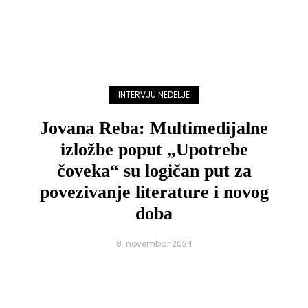
INTERVJU NEDELJE
Jovana Reba: Multimedijalne
izložbe poput „Upotrebe
čoveka“ su logičan put za
povezivanje literature i novog
doba
8. novembar 2024