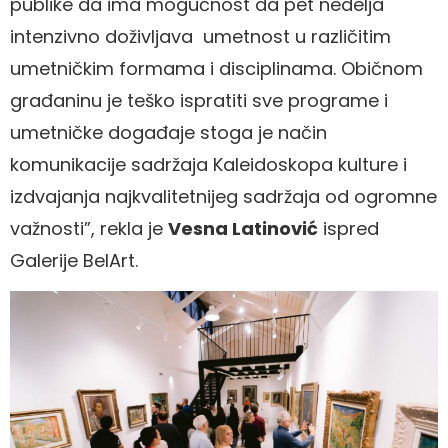
publike da ima mogućnost da pet nedelja
intenzivno doživljava umetnost u različitim
umetničkim formama i disciplinama. Običnom
građaninu je teško ispratiti sve programe i
umetničke događaje stoga je način
komunikacije sadržaja Kaleidoskopa kulture i
izdvajanja najkvalitetnijeg sadržaja od ogromne
važnosti”, rekla je
Vesna Latinović
ispred
Galerije BelArt.