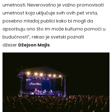
umetnosti. Neverovatno je važno promovisati
umetnost koja uključuje svih ovih pet vrsta,
posebno mlađoj publici kako bi mogli da
apsorbuju ono što im može kulturno pomoći u
budućnosti“, rekao je svetski poznati
džezer
Džejson Majls
.