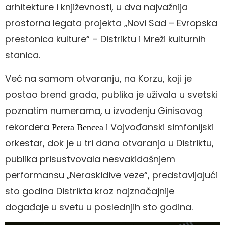
arhitekture i književnosti, u dva najvažnija
prostorna legata projekta „Novi Sad – Evropska
prestonica kulture“ – Distriktu i Mreži kulturnih
stanica.
Već na samom otvaranju, na Korzu, koji je
postao brend grada, publika je uživala u svetski
poznatim numerama, u izvođenju Ginisovog
rekordera
i Vojvođanski simfonijski
Petera Bencea
orkestar, dok je u tri dana otvaranja u Distriktu,
publika prisustvovala nesvakidašnjem
performansu „Neraskidive veze“, predstavljajući
sto godina Distrikta kroz najznačajnije
događaje u svetu u poslednjih sto godina.