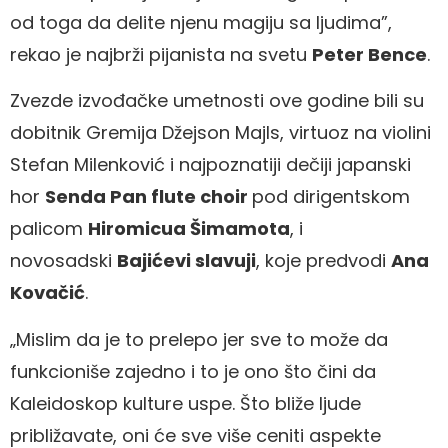
od toga da delite njenu magiju sa ljudima”,
rekao je najbrži pijanista na svetu
Peter Bence
.
Zvezde izvođačke umetnosti ove godine bili su
dobitnik Gremija Džejson Majls, virtuoz na violini
Stefan Milenković i najpoznatiji dečiji japanski
hor
Senda Pan flute choir
pod dirigentskom
palicom
Hiromicua Šimamota
, i
novosadski
Bajićevi slavuji
, koje predvodi
Ana
Kovačić
.
„Mislim da je to prelepo jer sve to može da
funkcioniše zajedno i to je ono što čini da
Kaleidoskop kulture uspe. Što bliže ljude
približavate, oni će sve više ceniti aspekte