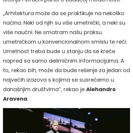
„Arhitektura može da se praktikuje na nekoliko
načina. Neki od njih su više umetnički, a neki su
više naučni. Ne smatram našu praksu
umetničkom u konvencionalnom smislu te reči.
Umetnost treba bude u stanju da se kreće
napred sa samo delimičnim informacijama. A
to, rekao bih, može da bude rešenje za jedan od
najvećih izazova s kojima se susrećemo u
današnjim društvima”, rekao je
Alehandro
Aravena
.