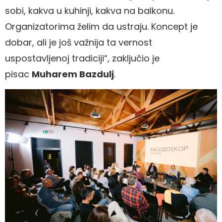
sobi, kakva u kuhinji, kakva na balkonu.
Organizatorima želim da ustraju. Koncept je
dobar, ali je još važnija ta vernost
uspostavljenoj tradiciji“, zaključio je
pisac
Muharem Bazdulj
.