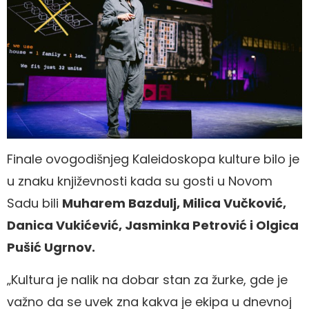
Finale ovogodišnjeg Kaleidoskopa kulture bilo je
u znaku književnosti kada su gosti u Novom
Sadu bili
Muharem Bazdulj, Milica Vučković,
Danica Vukićević, Jasminka Petrović i Olgica
Pušić Ugrnov.
„Kultura je nalik na dobar stan za žurke, gde je
važno da se uvek zna kakva je ekipa u dnevnoj