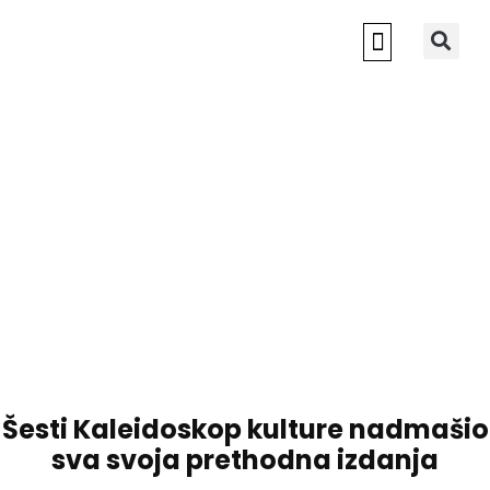
NOVI SAD 2022
Šesti Kaleidoskop kulture nadmašio
sva svoja prethodna izdanja