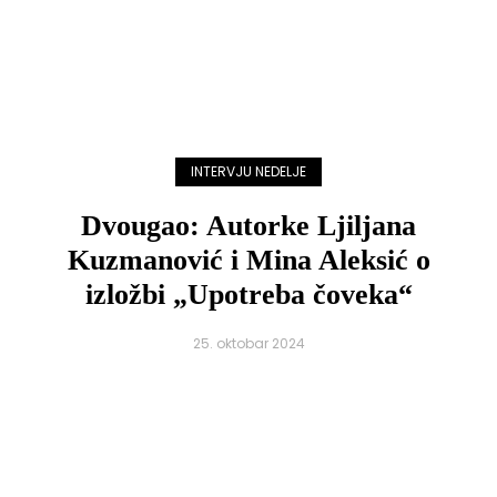
INTERVJU NEDELJE
Dvougao: Autorke Ljiljana
Kuzmanović i Mina Aleksić o
izložbi „Upotreba čoveka“
25. oktobar 2024