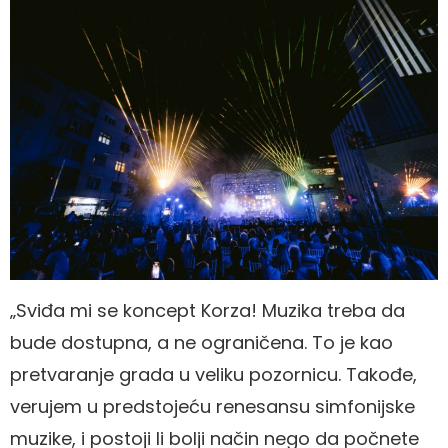
„Sviđa mi se koncept Korza! Muzika treba da
bude dostupna, a ne ograničena. To je kao
pretvaranje grada u veliku pozornicu. Takođe,
verujem u predstojeću renesansu simfonijske
muzike, i postoji li bolji način nego da počnete