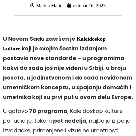
Marina Marić
oktobar 16, 2023
U Novom Sadu završen je
Kaleidoskop
koji je svojim šestim izdanjem
kulture
postavio nove standarde – u programima
kakvi do sada još nije viđeni u Srbiji, u broju
poseta, u jedinstvenom i do sada neviđenom
umetničkom konceptu, u spajanju domaćih i
umetnika koji su prvi put u ovom delu Evrope.
U gotovo
70 programa
, Kaleidoskop kulture
ponudio je, tokom
pet nedelja
, najbolje iz polja
izvođačke, primenjene i vizuelne umetnosti,