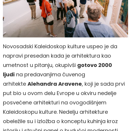
Novosadski Kaleidoskop kulture uspeo je da
napravi presedan kada je arhitektura kao
umetnost u pitanju, okupivši
gotovo 2000
ljudi
na predavanjima čuvenog
arhitekte
Alehandra Aravene
, koji je sada prvi
put bio u ovom delu Evrope u okviru nedelje
posvećene arhitekturi na ovogodišnjem
Kaleidoskopu kulture. Nedelju arhitekture
obeležile su i izložba o konceptu kuhinja kroz
istoriju i stručni panel o budućoj modernosti.