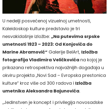
U nedelji posvećenoj vizuelnoj umetnosti,
Kaleidoskop kulture predstavio je tri
nesvakidašnje izložbe:
„Na putevima srpske
umetnosti 1923 – 2023: Od Konjovića do
Marine Abramović“
Galerije BelArt,
Izložba
fotografija Vladimira Veličkovića
na kojoj je
prikazana retrospektiva najvažnijih događaja u
okviru projekta „Novi Sad – Evropska prestonica
kulture“ kroz više od 300 radova i
Izložba
umetnika Aleksandra Bajunovića
.
„Jedinstven je koncept i privilegija novosadske