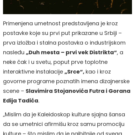
Primenjena umetnost predstavljena je kroz
postavke koje su prvi put prikazane u Srbiji –
prva izložba i stalna postavka o industrijskom
nasleđu
„Duh mesta – prvi vek Distrikta“
, a
neke čak i u svetu, poput prve toplotne
interaktivne instalacije
„Srce“,
kao i kroz
govorne programe poznatih imena dizajnerske
scene –
Slavimira Stojanovića Futra i Gorana
Edija Tadića
.
„Mislim da je Kaleidoskop kulture sjajna šansa
da se umetnici afirmišu kroz samu promociju
kulture – što mislim da je najbitnije od svega.