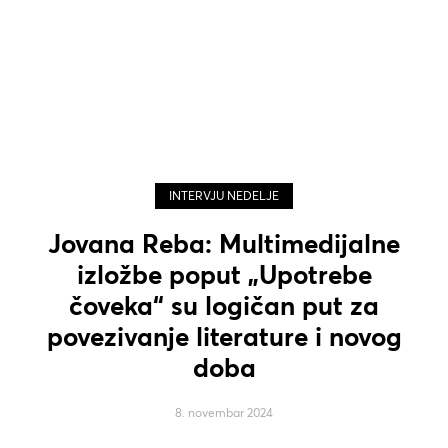
INTERVJU NEDELJE
Jovana Reba: Multimedijalne
izložbe poput „Upotrebe
čoveka“ su logičan put za
povezivanje literature i novog
doba
8. novembar 2024