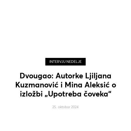
INTERVJU NEDELJE
Dvougao: Autorke Ljiljana
Kuzmanović i Mina Aleksić o
izložbi „Upotreba čoveka“
25. oktobar 2024