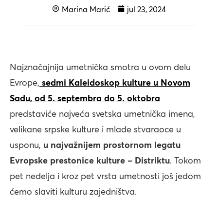
Marina Marić
jul 23, 2024
Najznačajnija umetnička smotra u ovom delu
Evrope,
sedmi Kaleidoskop kulture u Novom
Sadu, od 5. septembra do 5. oktobra
predstaviće najveća svetska umetnička imena,
velikane srpske kulture i mlade stvaraoce u
usponu,
u najvažnijem prostornom legatu
Evropske prestonice kulture – Distriktu
. Tokom
pet nedelja i kroz pet vrsta umetnosti još jedom
ćemo slaviti kulturu zajedništva.