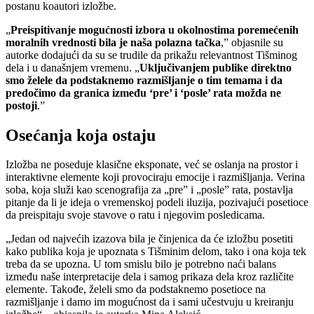
postanu koautori izložbe.
„
Preispitivanje mogućnosti izbora u okolnostima poremećenih
moralnih vrednosti bila je naša polazna tačka
,” objasnile su
autorke dodajući da su se trudile da prikažu relevantnost Tišminog
dela i u današnjem vremenu. „
Uključivanjem publike direktno
smo želele da podstaknemo razmišljanje o tim temama i da
predočimo da granica između ‘pre’ i ‘posle’ rata možda ne
postoji
.”
Osećanja koja ostaju
Izložba ne poseduje klasične eksponate, već se oslanja na prostor i
interaktivne elemente koji provociraju emocije i razmišljanja. Verina
soba, koja služi kao scenografija za „pre” i „posle” rata, postavlja
pitanje da li je ideja o vremenskoj podeli iluzija, pozivajući posetioce
da preispitaju svoje stavove o ratu i njegovim posledicama.
„Jedan od najvećih izazova bila je činjenica da će izložbu posetiti
kako publika koja je upoznata s Tišminim delom, tako i ona koja tek
treba da se upozna. U tom smislu bilo je potrebno naći balans
između naše interpretacije dela i samog prikaza dela kroz različite
elemente. Takođe, želeli smo da podstaknemo posetioce na
razmišljanje i damo im mogućnost da i sami učestvuju u kreiranju