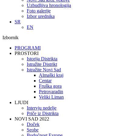
Uzbudljiva hronologija
Foto galerije
Izbor urednika
SR
EN
Izbornik
PROGRAMI
PROSTORI
Istorija Distrikta
Istražite Distrikt
Istražite Novi Sad
Almaški kraj
Centar
Fruška gora
Petrovaradin
Veliki Liman
LJUDI
Intervju nedelje
Priče iz Distrikta
NOVI SAD 2022
Doček
Seobe
Budućnost Evrope