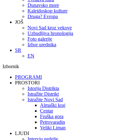
Dunavsko more
Kaleidoskop kulture
Druga? Evropa
JOŠ
Novi Sad kroz vekove
Uzbudljiva hronologija
Foto galerije
Izbor urednika
SR
EN
Izbornik
PROGRAMI
PROSTORI
Istorija Distrikta
Istražite Distrikt
Istražite Novi Sad
Almaški kraj
Centar
Fruška gora
Petrovaradin
Veliki Liman
LJUDI
Intervju nedelje