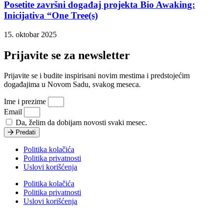
Posetite završni događaj projekta Bio Awaking:
Inicijativa “One Tree(s)
15. oktobar 2025
Prijavite se za newsletter
Prijavite se i budite inspirisani novim mestima i predstojećim
događajima u Novom Sadu, svakog meseca.
Ime i prezime
Email
Da, želim da dobijam novosti svaki mesec.
Predati
Politika kolačića
Politika privatnosti
Uslovi korišćenja
Politika kolačića
Politika privatnosti
Uslovi korišćenja