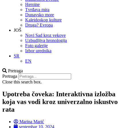
Heroine
Tvrđava mira
Dunavsko more
Kaleidoskop kulture
Druga? Evropa
JOŠ
Novi Sad kroz vekove
Uzbudljiva hronologija
Foto galerije
Izbor urednika
SR
EN
Pretraga
Pretraga
Close this search box.
Upotreba čoveka: Interaktivna izložba
koja vas vodi kroz univerzalno iskustvo
rata
Marina Marić
septembar 10, 2024