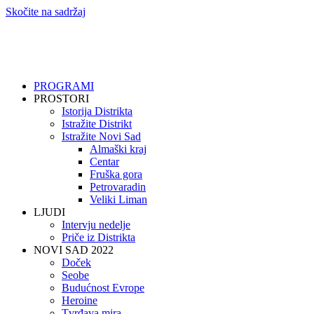
Skočite na sadržaj
PROGRAMI
PROSTORI
Istorija Distrikta
Istražite Distrikt
Istražite Novi Sad
Almaški kraj
Centar
Fruška gora
Petrovaradin
Veliki Liman
LJUDI
Intervju nedelje
Priče iz Distrikta
NOVI SAD 2022
Doček
Seobe
Budućnost Evrope
Heroine
Tvrđava mira