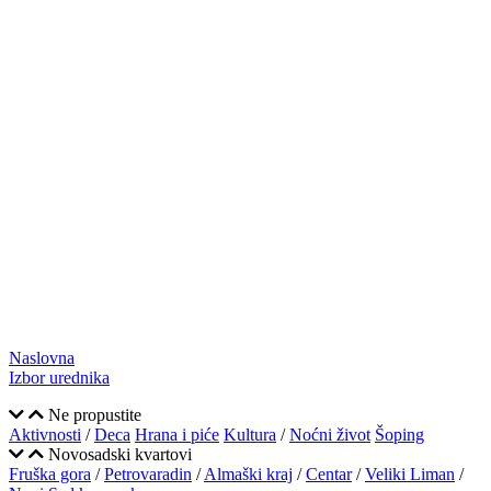
Naslovna
Izbor urednika
Ne propustite
Aktivnosti
/
Deca
Hrana i piće
Kultura
/
Noćni život
Šoping
Novosadski kvartovi
Fruška gora
/
Petrovaradin
/
Almaški kraj
/
Centar
/
Veliki Liman
/