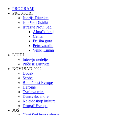
PROGRAMI
PROSTORI
Istorija Distrikta
Istražite Distrikt
Istražite Novi Sad
Almaški kraj
Centar
Fruška gora
Petrovaradin
Veliki Liman
LJUDI
Intervju nedelje
Priče iz Distrikta
NOVI SAD 2022
Doček
Seobe
Budućnost Evrope
Heroine
Tvrđava mira
Dunavsko more
Kaleidoskop kulture
Druga? Evropa
JOŠ
Novi Sad kroz vekove