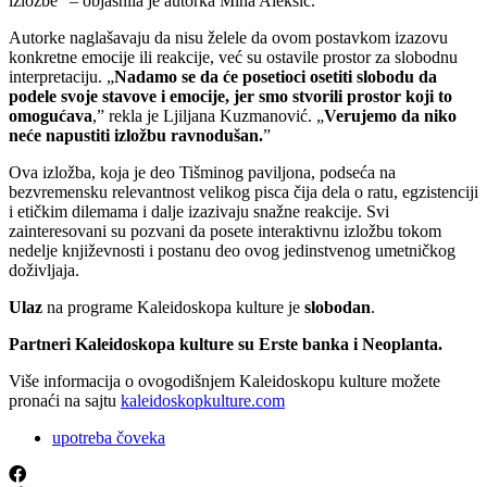
izložbe“ – objasnila je autorka Mina Aleksić.
Autorke naglašavaju da nisu želele da ovom postavkom izazovu
konkretne emocije ili reakcije, već su ostavile prostor za slobodnu
interpretaciju. „
Nadamo se da će posetioci osetiti slobodu da
podele svoje stavove i emocije, jer smo stvorili prostor koji to
omogućava
,” rekla je Ljiljana Kuzmanović. „
Verujemo da niko
neće napustiti izložbu ravnodušan.
”
Ova izložba, koja je deo Tišminog paviljona, podseća na
bezvremensku relevantnost velikog pisca čija dela o ratu, egzistenciji
i etičkim dilemama i dalje izazivaju snažne reakcije. Svi
zainteresovani su pozvani da posete interaktivnu izložbu tokom
nedelje književnosti i postanu deo ovog jedinstvenog umetničkog
doživljaja.
Ulaz
na programe Kaleidoskopa kulture je
slobodan
.
Partneri Kaleidoskopa kulture su Erste banka i Neoplanta.
Više informacija o ovogodišnjem Kaleidoskopu kulture možete
pronaći na sajtu
kaleidoskopkulture.com
upotreba čoveka