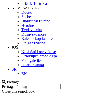
Priče iz Distrikta
NOVI SAD 2022
Doček
Seobe
Budućnost Evrope
Heroine
Tvrđava mira
Dunavsko more
Kaleidoskop kulture
Druga? Evropa
JOŠ
Novi Sad kroz vekove
Uzbudljiva hronologija
Foto galerije
Izbor urednika
SR
EN
Pretraga
Pretraga
Close this search box.