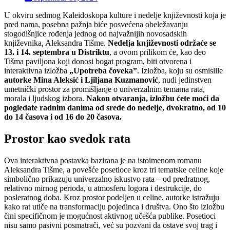
U okviru sedmog Kaleidoskopa kulture i nedelje književnosti koja je
pred nama, posebna pažnja biće posvećena obeležavanju
stogodišnjice rođenja jednog od najvažnijih novosadskih
književnika, Aleksandra Tišme.
Nedelja književnosti održaće se
13. i 14. septembra u Distriktu
, a ovom prilikom će, kao deo
Tišma paviljona koji donosi bogat program, biti otvorena i
interaktivna izložba
„Upotreba čoveka”
. Izložba, koju su osmislile
autorke Mina Aleksić i Ljiljana Kuzmanović
, nudi jedinstven
umetnički prostor za promišljanje o univerzalnim temama rata,
morala i ljudskog izbora.
Nakon otvaranja, izložbu ćete moći da
pogledate radnim danima od srede do nedelje, dvokratno, od 10
do 14 časova i od 16 do 20 časova.
Prostor kao svedok rata
Ova interaktivna postavka bazirana je na istoimenom romanu
Aleksandra Tišme, a povešće posetioce kroz tri tematske celine koje
simbolično prikazuju univerzalno iskustvo rata – od predratnog,
relativno mirnog perioda, u atmosferu logora i destrukcije, do
posleratnog doba. Kroz prostor podeljen u celine, autorke istražuju
kako rat utiče na transformaciju pojedinca i društva. Ono što izložbu
čini specifičnom je mogućnost aktivnog učešća publike. Posetioci
nisu samo pasivni posmatrači, već su pozvani da ostave svoj trag i