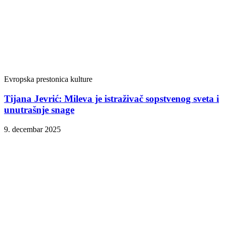
Evropska prestonica kulture
Tijana Jevrić: Mileva je istraživač sopstvenog sveta i
unutrašnje snage
9. decembar 2025