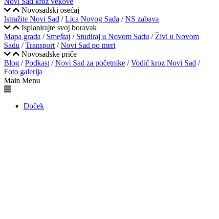
Novi Sad kroz vekove
Novosadski osećaj
Istražite Novi Sad
/
Lica Novog Sada
/
NS zabava
Isplanirajte svoj boravak
Mapa grada
/
Smeštaj
/
Studiraj u Novom Sadu
/
Živi u Novom
Sadu
/
Transport
/
Novi Sad po meri
Novosadske priče
Blog
/
Podkast
/
Novi Sad za početnike
/
Vodič kroz Novi Sad
/
Foto galerija
Main Menu
Doček