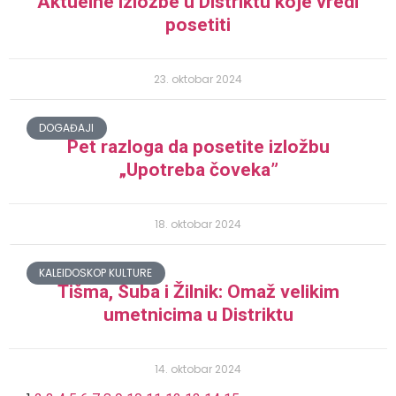
Aktuelne izložbe u Distriktu koje vredi
posetiti
23. oktobar 2024
DOGAĐAJI
Pet razloga da posetite izložbu
„Upotreba čoveka”
18. oktobar 2024
KALEIDOSKOP KULTURE
Tišma, Suba i Žilnik: Omaž velikim
umetnicima u Distriktu
14. oktobar 2024