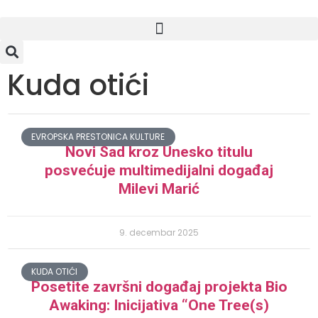
Kuda otići
EVROPSKA PRESTONICA KULTURE
Novi Sad kroz Unesko titulu
posvećuje multimedijalni događaj
Milevi Marić
9. decembar 2025
KUDA OTIĆI
Posetite završni događaj projekta Bio
Awaking: Inicijativa “One Tree(s)