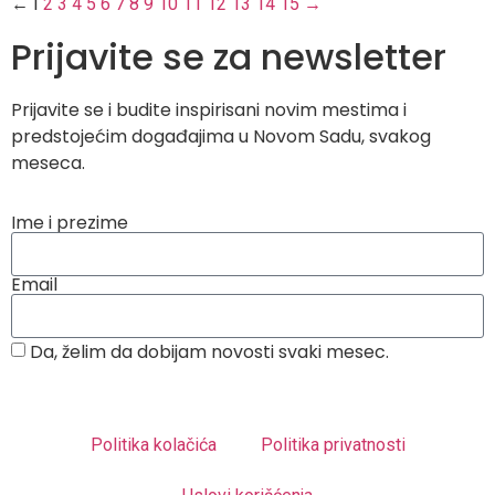
←
1
2
3
4
5
6
7
8
9
10
11
12
13
14
15
→
Prijavite se za newsletter
Prijavite se i budite inspirisani novim mestima i
predstojećim događajima u Novom Sadu, svakog
meseca.
Ime i prezime
Email
Da, želim da dobijam novosti svaki mesec.
Politika kolačića
Politika privatnosti