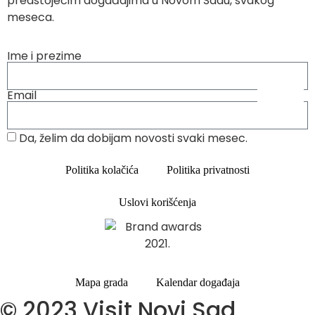
predstojećim događajima u Novom Sadu, svakog
meseca.
Ime i prezime
Email
Da, želim da dobijam novosti svaki mesec.
Politika kolačića
Politika privatnosti
Uslovi korišćenja
Mapa grada
Kalendar događaja
© 2023 Visit Novi Sad