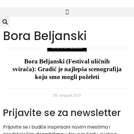
Bora Beljanski
INTERVJU NEDELJE
Bora Beljanski (Festival uličnih
svirača): Gradić je najlepša scenografija
koju smo mogli poželeti
26. avgust 2021
Prijavite se za newsletter
Prijavite se i budite inspirisani novim mestima i