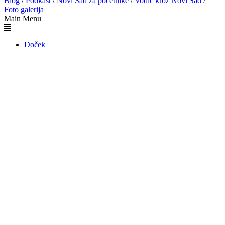
Blog
/
Podkast
/
Novi Sad za početnike
/
Vodič kroz Novi Sad
/
Foto galerija
Main Menu
Doček