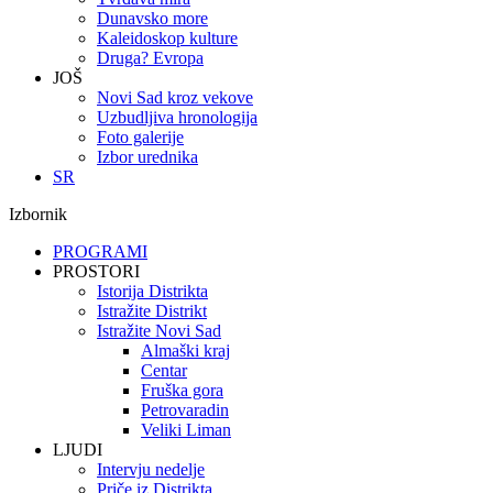
Dunavsko more
Kaleidoskop kulture
Druga? Evropa
JOŠ
Novi Sad kroz vekove
Uzbudljiva hronologija
Foto galerije
Izbor urednika
SR
Izbornik
PROGRAMI
PROSTORI
Istorija Distrikta
Istražite Distrikt
Istražite Novi Sad
Almaški kraj
Centar
Fruška gora
Petrovaradin
Veliki Liman
LJUDI
Intervju nedelje
Priče iz Distrikta