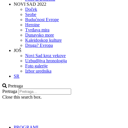
NOVI SAD 2022
Doček
Seobe
Budućnost Evrope
Heroine
Tvrđava mira
Dunavsko more
Kaleidoskop kulture
Druga? Evropa
JOŠ
Novi Sad kroz vekove
Uzbudljiva hronologija
Foto galerije
Izbor urednika
SR
Pretraga
Pretraga
Close this search box.
PROGRAMI