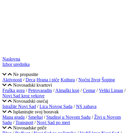
Naslovna
Izbor urednika
Ne propustite
Aktivnosti
/
Deca
Hrana i piće
Kultura
/
Noćni život
Šoping
Novosadski kvartovi
Fruška gora
/
Petrovaradin
/
Almaški kraj
/
Centar
/
Veliki Liman
/
Novi Sad kroz vekove
Novosadski osećaj
Istražite Novi Sad
/
Lica Novog Sada
/
NS zabava
Isplanirajte svoj boravak
Mapa grada
/
Smeštaj
/
Studiraj u Novom Sadu
/
Živi u Novom
Sadu
/
Transport
/
Novi Sad po meri
Novosadske priče