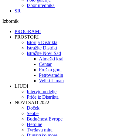
Izbor urednika
SR
Izbornik
PROGRAMI
PROSTORI
Istorija Distrikta
Istražite Distrikt
Istražite Novi Sad
Almaški kraj
Centar
Fruška gora
Petrovaradin
Veliki Liman
LJUDI
Intervju nedelje
Priče iz Distrikta
NOVI SAD 2022
Doček
Seobe
Budućnost Evrope
Heroine
Tvrđava mira
Dunavsko more