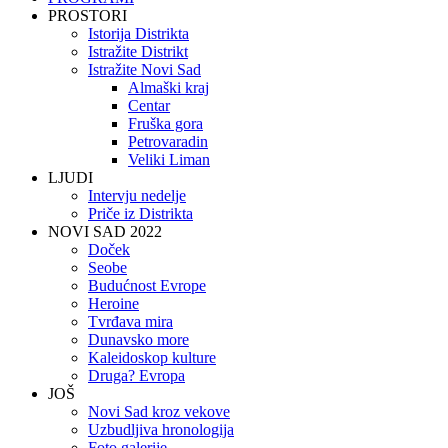
PROSTORI
Istorija Distrikta
Istražite Distrikt
Istražite Novi Sad
Almaški kraj
Centar
Fruška gora
Petrovaradin
Veliki Liman
LJUDI
Intervju nedelje
Priče iz Distrikta
NOVI SAD 2022
Doček
Seobe
Budućnost Evrope
Heroine
Tvrđava mira
Dunavsko more
Kaleidoskop kulture
Druga? Evropa
JOŠ
Novi Sad kroz vekove
Uzbudljiva hronologija
Foto galerije