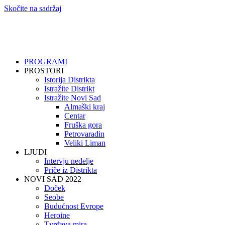
Skočite na sadržaj
PROGRAMI
PROSTORI
Istorija Distrikta
Istražite Distrikt
Istražite Novi Sad
Almaški kraj
Centar
Fruška gora
Petrovaradin
Veliki Liman
LJUDI
Intervju nedelje
Priče iz Distrikta
NOVI SAD 2022
Doček
Seobe
Budućnost Evrope
Heroine
Tvrđava mira