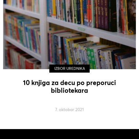
IZBOR UREDNIKA
10 knjiga za decu po preporuci
bibliotekara
7. oktobar 2021