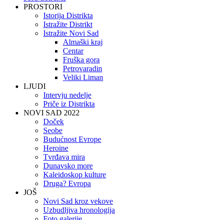
PROSTORI
Istorija Distrikta
Istražite Distrikt
Istražite Novi Sad
Almaški kraj
Centar
Fruška gora
Petrovaradin
Veliki Liman
LJUDI
Intervju nedelje
Priče iz Distrikta
NOVI SAD 2022
Doček
Seobe
Budućnost Evrope
Heroine
Tvrđava mira
Dunavsko more
Kaleidoskop kulture
Druga? Evropa
JOŠ
Novi Sad kroz vekove
Uzbudljiva hronologija
Foto galerije