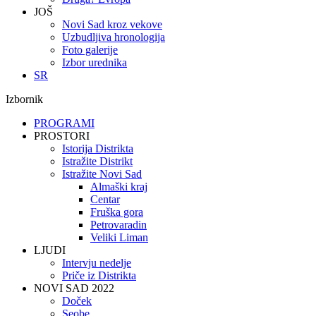
JOŠ
Novi Sad kroz vekove
Uzbudljiva hronologija
Foto galerije
Izbor urednika
SR
Izbornik
PROGRAMI
PROSTORI
Istorija Distrikta
Istražite Distrikt
Istražite Novi Sad
Almaški kraj
Centar
Fruška gora
Petrovaradin
Veliki Liman
LJUDI
Intervju nedelje
Priče iz Distrikta
NOVI SAD 2022
Doček
Seobe