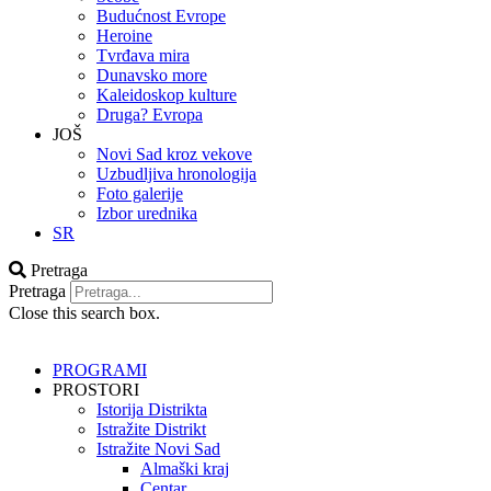
Budućnost Evrope
Heroine
Tvrđava mira
Dunavsko more
Kaleidoskop kulture
Druga? Evropa
JOŠ
Novi Sad kroz vekove
Uzbudljiva hronologija
Foto galerije
Izbor urednika
SR
Pretraga
Pretraga
Close this search box.
PROGRAMI
PROSTORI
Istorija Distrikta
Istražite Distrikt
Istražite Novi Sad
Almaški kraj
Centar