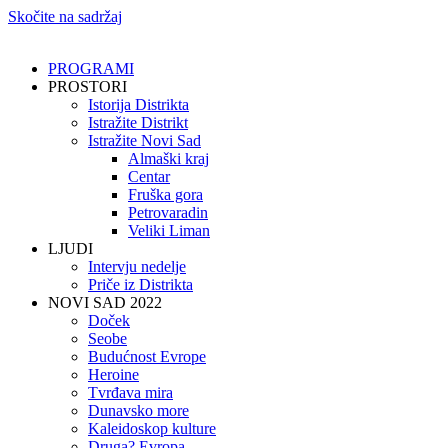
Skočite na sadržaj
PROGRAMI
PROSTORI
Istorija Distrikta
Istražite Distrikt
Istražite Novi Sad
Almaški kraj
Centar
Fruška gora
Petrovaradin
Veliki Liman
LJUDI
Intervju nedelje
Priče iz Distrikta
NOVI SAD 2022
Doček
Seobe
Budućnost Evrope
Heroine
Tvrđava mira
Dunavsko more
Kaleidoskop kulture
Druga? Evropa