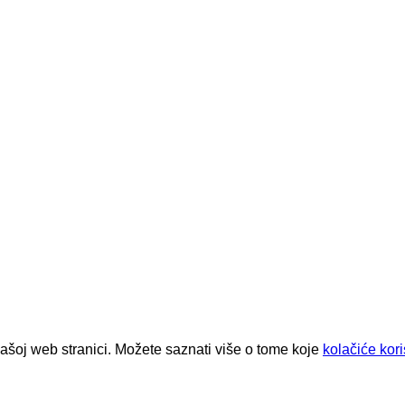
našoj web stranici. Možete saznati više o tome koje
kolačiće kor