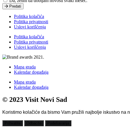
Da, želim da dobijam novosti svaki mesec.
Predati
Politika kolačića
Politika privatnosti
Uslovi korišćenja
Politika kolačića
Politika privatnosti
Uslovi korišćenja
Mapa grada
Kalendar događaja
Mapa grada
Kalendar događaja
© 2023 Visit Novi Sad
Koristimo kolačiće da bismo Vam pružili najbolje iskustvo na 
Prihvatite
Odbacite
Podešavanja