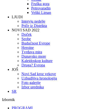
Fruška gora
Petrovaradin
Veliki Liman
LJUDI
Intervju nedelje
Priče iz Distrikta
NOVI SAD 2022
Doček
Seobe
Budućnost Evrope
Heroine
Tvrđava mira
Dunavsko more
Kaleidoskop kulture
Druga? Evropa
JOŠ
Novi Sad kroz vekove
Uzbudljiva hronologija
Foto galerije
Izbor urednika
SR
Izbornik
PROGRAMI