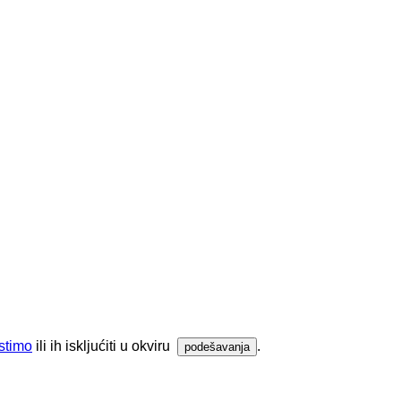
istimo
ili ih iskljućiti u okviru
.
podešavanja