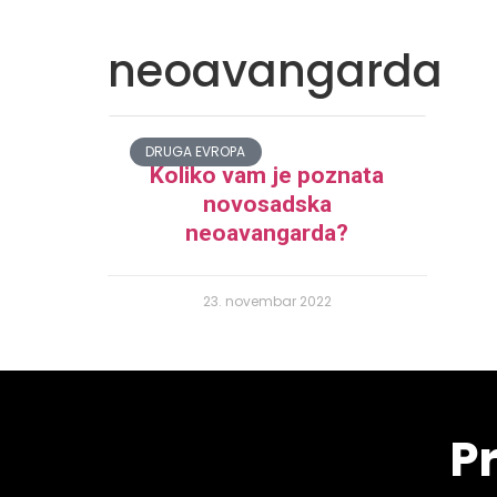
neoavangarda
DRUGA EVROPA
Koliko vam je poznata
novosadska
neoavangarda?
23. novembar 2022
Pr