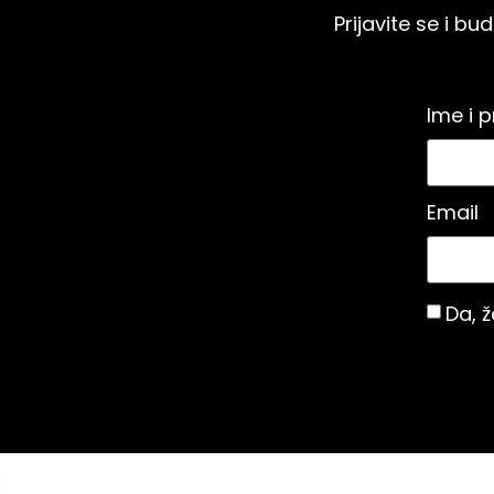
Prijavite se i 
Ime i 
Email
Da, 