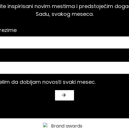
budite inspirisani novim mestima i predstojećim do
Sadu, svakog meseca.
prezime
želim da dobijam novosti svaki mesec.