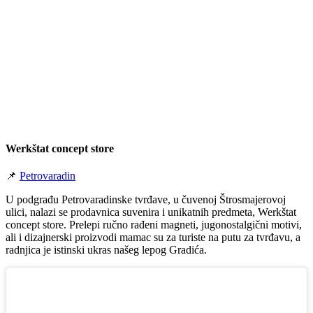
Werkštat concept store
📌
Petrovaradin
U podgrađu Petrovaradinske tvrđave, u čuvenoj Štrosmajerovoj
ulici, nalazi se prodavnica suvenira i unikatnih predmeta, Werkštat
concept store. Prelepi ručno rađeni magneti, jugonostalgični motivi,
ali i dizajnerski proizvodi mamac su za turiste na putu za tvrđavu, a
radnjica je istinski ukras našeg lepog Gradića.