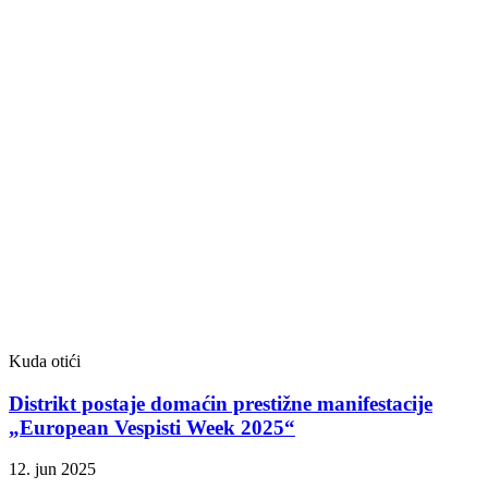
Kuda otići
Distrikt postaje domaćin prestižne manifestacije
„European Vespisti Week 2025“
12. jun 2025