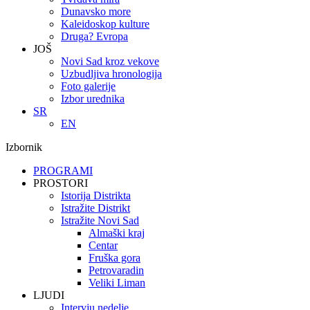
Dunavsko more
Kaleidoskop kulture
Druga? Evropa
JOŠ
Novi Sad kroz vekove
Uzbudljiva hronologija
Foto galerije
Izbor urednika
SR
EN
Izbornik
PROGRAMI
PROSTORI
Istorija Distrikta
Istražite Distrikt
Istražite Novi Sad
Almaški kraj
Centar
Fruška gora
Petrovaradin
Veliki Liman
LJUDI
Intervju nedelje