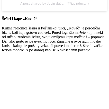
A post shared by Jucin dućan (@jucinducan)
Šeširi i kape „Kovač“
Kultna radionica šešira u Poštanskoj ulici, „Kovač“ je porodični
biznis koji traje gotovo ceo vek. Pored toga što možete kupiti neki
od ručno izrađenih šešira, svoju omiljenu kapu možete i – popraviti.
Da, tako nešto je još uvek moguće. Zanatlije u ovoj radnji i dalje
koriste kalupe iz prošlog veka, ali prave i moderne šešire, lovačke i
fedora modele. A po dobroj kapi se Novosađanin poznaje.