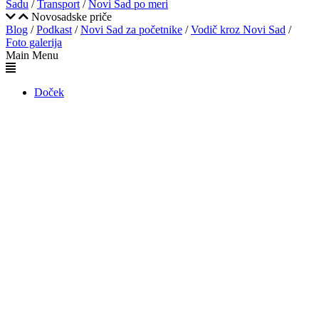
Sadu
/
Transport
/
Novi Sad po meri
Novosadske priče
Blog
/
Podkast
/
Novi Sad za početnike
/
Vodič kroz Novi Sad
/
Foto galerija
Main Menu
Doček