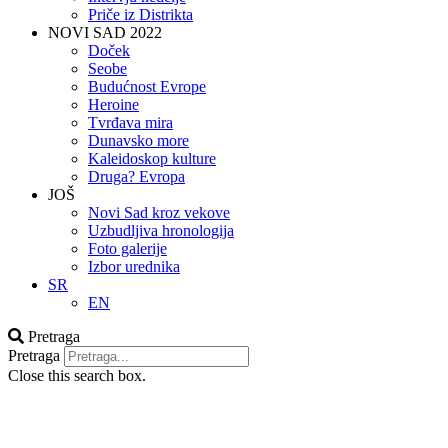
Priče iz Distrikta
NOVI SAD 2022
Doček
Seobe
Budućnost Evrope
Heroine
Tvrđava mira
Dunavsko more
Kaleidoskop kulture
Druga? Evropa
JOŠ
Novi Sad kroz vekove
Uzbudljiva hronologija
Foto galerije
Izbor urednika
SR
EN
Pretraga
Pretraga
Close this search box.