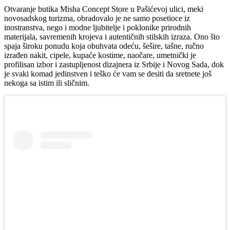
Otvaranje butika Misha Concept Store u Pašićevoj ulici, meki
novosadskog turizma, obradovalo je ne samo posetioce iz
inostranstva, nego i modne ljubitelje i poklonike prirodnih
materijala, savremenih krojeva i autentičnih stilskih izraza. Ono što
spaja široku ponudu koja obuhvata odeću, šešire, tašne, ručno
izrađen nakit, cipele, kupaće kostime, naočare, umetnički je
profilisan izbor i zastupljenost dizajnera iz Srbije i Novog Sada, dok
je svaki komad jedinstven i teško će vam se desiti da sretnete još
nekoga sa istim ili sličnim.