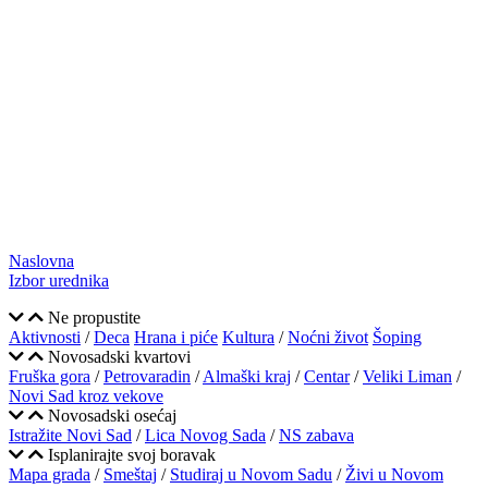
Naslovna
Izbor urednika
Ne propustite
Aktivnosti
/
Deca
Hrana i piće
Kultura
/
Noćni život
Šoping
Novosadski kvartovi
Fruška gora
/
Petrovaradin
/
Almaški kraj
/
Centar
/
Veliki Liman
/
Novi Sad kroz vekove
Novosadski osećaj
Istražite Novi Sad
/
Lica Novog Sada
/
NS zabava
Isplanirajte svoj boravak
Mapa grada
/
Smeštaj
/
Studiraj u Novom Sadu
/
Živi u Novom