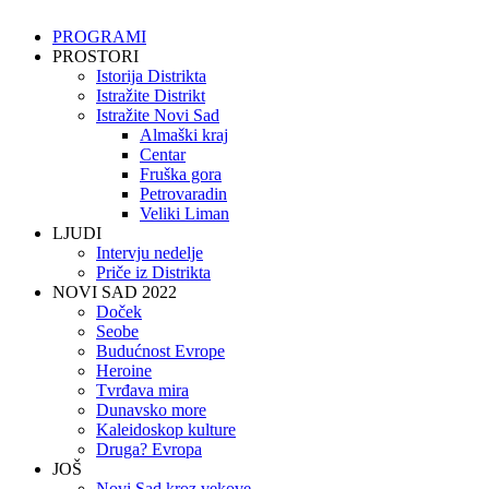
PROGRAMI
PROSTORI
Istorija Distrikta
Istražite Distrikt
Istražite Novi Sad
Almaški kraj
Centar
Fruška gora
Petrovaradin
Veliki Liman
LJUDI
Intervju nedelje
Priče iz Distrikta
NOVI SAD 2022
Doček
Seobe
Budućnost Evrope
Heroine
Tvrđava mira
Dunavsko more
Kaleidoskop kulture
Druga? Evropa
JOŠ
Novi Sad kroz vekove