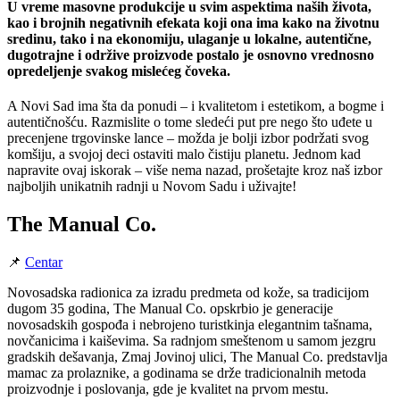
U vreme masovne produkcije u svim aspektima naših života,
kao i brojnih negativnih efekata koji ona ima kako na životnu
sredinu, tako i na ekonomiju, ulaganje u lokalne, autentične,
dugotrajne i održive proizvode postalo je osnovno vrednosno
opredeljenje svakog mislećeg čoveka.
A Novi Sad ima šta da ponudi – i kvalitetom i estetikom, a bogme i
autentičnošću. Razmislite o tome sledeći put pre nego što uđete u
precenjene trgovinske lance – možda je bolji izbor podržati svog
komšiju, a svojoj deci ostaviti malo čistiju planetu. Jednom kad
napravite ovaj iskorak – više nema nazad, prošetajte kroz naš izbor
najboljih unikatnih radnji u Novom Sadu i uživajte!
The Manual Co.
📌
Centar
Novosadska radionica za izradu predmeta od kože, sa tradicijom
dugom 35 godina, The Manual Co. opskrbio je generacije
novosadskih gospođa i nebrojeno turistkinja elegantnim tašnama,
novčanicima i kaiševima. Sa radnjom smeštenom u samom jezgru
gradskih dešavanja, Zmaj Jovinoj ulici, The Manual Co. predstavlja
mamac za prolaznike, a godinama se drže tradicionalnih metoda
proizvodnje i poslovanja, gde je kvalitet na prvom mestu.