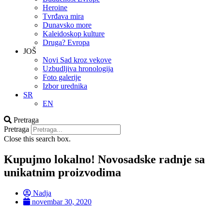
Heroine
Tvrđava mira
Dunavsko more
Kaleidoskop kulture
Druga? Evropa
JOŠ
Novi Sad kroz vekove
Uzbudljiva hronologija
Foto galerije
Izbor urednika
SR
EN
Pretraga
Pretraga
Close this search box.
Kupujmo lokalno! Novosadske radnje sa
unikatnim proizvodima
Nadja
novembar 30, 2020