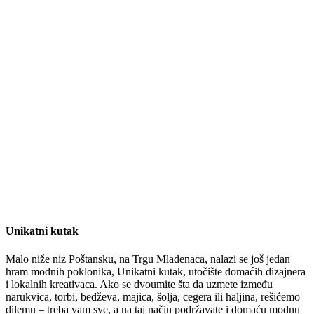
Unikatni kutak
Malo niže niz Poštansku, na Trgu Mladenaca, nalazi se još jedan
hram modnih poklonika, Unikatni kutak, utočište domaćih dizajnera
i lokalnih kreativaca. Ako se dvoumite šta da uzmete između
narukvica, torbi, bedževa, majica, šolja, cegera ili haljina, rešićemo
dilemu – treba vam sve, a na taj način podržavate i domaću modnu