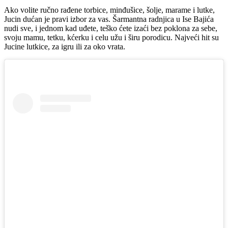
Ako volite ručno rađene torbice, minđušice, šolje, marame i lutke,
Jucin dućan je pravi izbor za vas. Šarmantna radnjica u Ise Bajića
nudi sve, i jednom kad uđete, teško ćete izaći bez poklona za sebe,
svoju mamu, tetku, kćerku i celu užu i širu porodicu. Najveći hit su
Jucine lutkice, za igru ili za oko vrata.