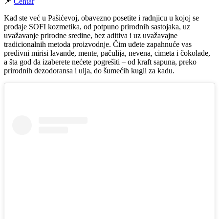
📌
Centar
Kad ste već u Pašićevoj, obavezno posetite i radnjicu u kojoj se
prodaje SOFI kozmetika, od potpuno prirodnih sastojaka, uz
uvažavanje prirodne sredine, bez aditiva i uz uvažavajne
tradicionalnih metoda proizvodnje. Čim uđete zapahnuće vas
predivni mirisi lavande, mente, pačulija, nevena, cimeta i čokolade,
a šta god da izaberete nećete pogrešiti – od kraft sapuna, preko
prirodnih dezodoransa i ulja, do šumećih kugli za kadu.