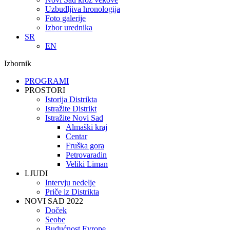
Uzbudljiva hronologija
Foto galerije
Izbor urednika
SR
EN
Izbornik
PROGRAMI
PROSTORI
Istorija Distrikta
Istražite Distrikt
Istražite Novi Sad
Almaški kraj
Centar
Fruška gora
Petrovaradin
Veliki Liman
LJUDI
Intervju nedelje
Priče iz Distrikta
NOVI SAD 2022
Doček
Seobe
Budućnost Evrope