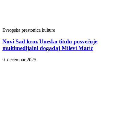
Evropska prestonica kulture
Novi Sad kroz Unesko titulu posvećuje
multimedijalni događaj Milevi Marić
9. decembar 2025