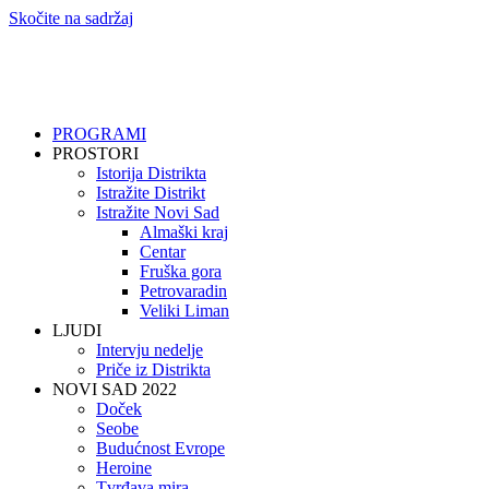
Skočite na sadržaj
PROGRAMI
PROSTORI
Istorija Distrikta
Istražite Distrikt
Istražite Novi Sad
Almaški kraj
Centar
Fruška gora
Petrovaradin
Veliki Liman
LJUDI
Intervju nedelje
Priče iz Distrikta
NOVI SAD 2022
Doček
Seobe
Budućnost Evrope
Heroine
Tvrđava mira