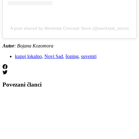
A post shared by Werkstat Concept Store (@werkstat_store)
Autor
: Bojana Kozomora
kupuj lokalno
,
Novi Sad
,
šoping
,
suveniri
Povezani članci