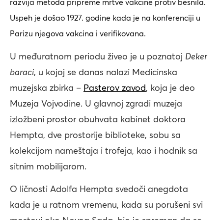
razvija metoda pripreme mrtve vakcine protiv besnila.
Uspeh je došao 1927. godine kada je na konferenciji u
Parizu njegova vakcina i verifikovana.
U međuratnom periodu živeo je u poznatoj
Deker
baraci
, u kojoj se danas nalazi Medicinska
muzejska zbirka –
Pasterov zavod
, koja je deo
Muzeja Vojvodine. U glavnoj zgradi muzeja
izložbeni prostor obuhvata kabinet doktora
Hempta, dve prostorije biblioteke, sobu sa
kolekcijom nameštaja i trofeja, kao i hodnik sa
sitnim mobilijarom.
O ličnosti Adolfa Hempta svedoči anegdota
kada je u ratnom vremenu, kada su porušeni svi