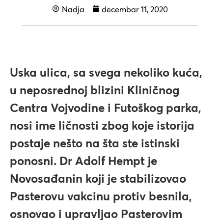
Nadja
decembar 11, 2020
Uska ulica, sa svega nekoliko kuća,
u neposrednoj blizini Kliničnog
Centra Vojvodine i Futoškog parka,
nosi ime ličnosti zbog koje istorija
postaje nešto na šta ste istinski
ponosni. Dr Adolf Hempt je
Novosađanin koji je stabilizovao
Pasterovu vakcinu protiv besnila,
osnovao i upravljao Pasterovim