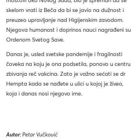
mostovi oko Novog Sada, bio je spreman da se
skelom vrati iz Beča da bi se javio na dužnost i
preuzeo upravljanje nad Higijenskim zavodom.
Njegova humanost i doprinos nauci nagrađeni su
Ordenom Svetog Save.
Danas je, usled svetske pandemije i fragilnosti
čoveka na koju je ona podsetila, ponovo u centru
zbivanja reč vakcina. Zato je važno sećati se dr
Hempta kada se nađete u ulici u kojoj je živeo,
koja i danas nosi njegovo ime.
Autor
: Petar Vučković