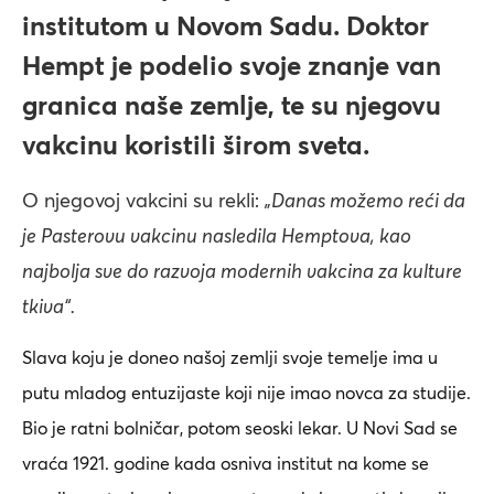
institutom u Novom Sadu. Doktor
Hempt je podelio svoje znanje van
granica naše zemlje, te su njegovu
vakcinu koristili širom sveta.
O njegovoj vakcini su rekli:
„Danas možemo reći da
je Pasterovu vakcinu nasledila Hemptova, kao
najbolja sve do razvoja modernih vakcina za kulture
tkiva“.
Slava koju je doneo našoj zemlji svoje temelje ima u
putu mladog entuzijaste koji nije imao novca za studije.
Bio je ratni bolničar, potom seoski lekar. U Novi Sad se
vraća 1921. godine kada osniva institut na kome se