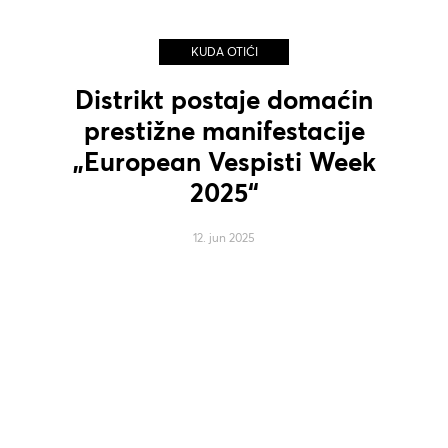
KUDA OTIĆI
Distrikt postaje domaćin
prestižne manifestacije
„European Vespisti Week
2025“
12. jun 2025