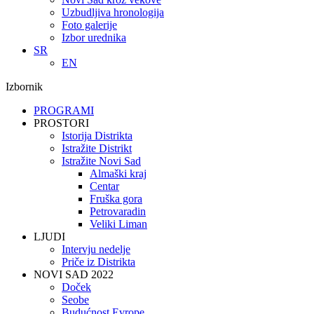
Uzbudljiva hronologija
Foto galerije
Izbor urednika
SR
EN
Izbornik
PROGRAMI
PROSTORI
Istorija Distrikta
Istražite Distrikt
Istražite Novi Sad
Almaški kraj
Centar
Fruška gora
Petrovaradin
Veliki Liman
LJUDI
Intervju nedelje
Priče iz Distrikta
NOVI SAD 2022
Doček
Seobe
Budućnost Evrope