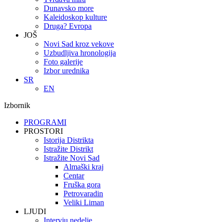
Dunavsko more
Kaleidoskop kulture
Druga? Evropa
JOŠ
Novi Sad kroz vekove
Uzbudljiva hronologija
Foto galerije
Izbor urednika
SR
EN
Izbornik
PROGRAMI
PROSTORI
Istorija Distrikta
Istražite Distrikt
Istražite Novi Sad
Almaški kraj
Centar
Fruška gora
Petrovaradin
Veliki Liman
LJUDI
Intervju nedelje