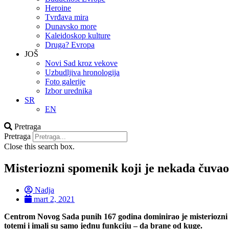
Heroine
Tvrđava mira
Dunavsko more
Kaleidoskop kulture
Druga? Evropa
JOŠ
Novi Sad kroz vekove
Uzbudljiva hronologija
Foto galerije
Izbor urednika
SR
EN
Pretraga
Pretraga
Close this search box.
Misteriozni spomenik koji je nekada čuvao
Nadja
mart 2, 2021
Centrom Novog Sada punih 167 godina dominirao je misteriozni sp
totemi i imali su samo jednu funkciju – da brane od kuge.