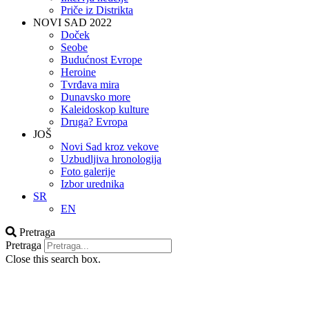
Priče iz Distrikta
NOVI SAD 2022
Doček
Seobe
Budućnost Evrope
Heroine
Tvrđava mira
Dunavsko more
Kaleidoskop kulture
Druga? Evropa
JOŠ
Novi Sad kroz vekove
Uzbudljiva hronologija
Foto galerije
Izbor urednika
SR
EN
Pretraga
Pretraga
Close this search box.