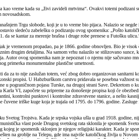
sana kao vreme kada su
„
živi zavideli mrtvima
“
. Ovakvi totemi podizani 
em novosadskom.
našnjem Trgu slobode, koji je u to vreme bio pijaca. Nalazio se negd
ostavio sledeću zabelešku o podizanju ovog spomenika:
„
Pošto katoli
81. da se kantar za merenje brašna i druge robe prenese u Futošku ulicu.
je vremenom propadao, pa je 1866. godine obnovljen. Bio je visok čak 20
nim drugim detaljima. Na samom vrhu nalazilo se stilizovano sunce, krs
ija. Autor ovog spomenika nam je nepoznat i o njemu nije sačuvano mno
nog primerka monumentalne plastične umetnosti.
iti da za to nije zaslužan totem, već zbog dobro organizovan sanitarni k
konski propisi. U Habzburškom carstvu pridavala se posebna važnost suzb
dine u pograničnom pojasu Turske, na drugoj strani Save. Dekretom o k
a Karla VI, započete su pripreme za donošenje propisa koji će obezbedi
arantini, kontrolni punktovi i kontrolne zdravstvene stanice, a nešto ka
 čuvene iriške kuge koja je trajala od 1795. do 1796. godine. Zasluge
vetog Trojstva. Kada je srpska vojska ušla u grad 1918. godine, nije 
Komunistička vlast posle Drugog svetskog rata sklonila je spomenik Svet
g kojeg je spomenik sklonjen je njegov religijski karakter. Kada je spo
ešten na groblje na Telepu, gde ima najviše katoličkog življa u Novo