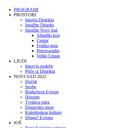
PROGRAMI
PROSTORI
Istorija Distrikta
Istražite Distrikt
Istražite Novi Sad
Almaški kraj
Centar
Fruška gora
Petrovaradin
Veliki Liman
LJUDI
Intervju nedelje
Priče iz Distrikta
NOVI SAD 2022
Doček
Seobe
Budućnost Evrope
Heroine
Tvrđava mira
Dunavsko more
Kaleidoskop kulture
Druga? Evropa
JOŠ
Novi Sad kroz vekove