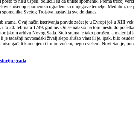
i pošto to nisu uspeli, odlučili su da unište spomenik. Prema trećoj ver
ovi srušenog spomenika ugrađeni su u njegove temelje. Međutim, ne post
a spomenika Svetog Trojstva nastavlja sve do danas.
tub srama. Ovaj način isterivanja pravde začet je u Evropi još u XIII 
 to 20. februara 1749. godine. On se nalazio na tom mestu do početka 1
Istorijskom arhivu Novog Sada. Stub srama je tako porušen, a materijal
i je tadašnji novosadski živalj slepo slušao vlast ili je, ipak, bilo o
 nisu gađali kamenjem i trulim voćem, nego cvećem. Novi Sad je, pored 
istoriju grada