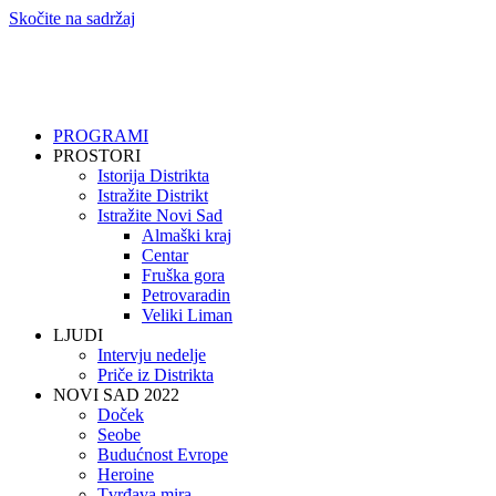
Skočite na sadržaj
PROGRAMI
PROSTORI
Istorija Distrikta
Istražite Distrikt
Istražite Novi Sad
Almaški kraj
Centar
Fruška gora
Petrovaradin
Veliki Liman
LJUDI
Intervju nedelje
Priče iz Distrikta
NOVI SAD 2022
Doček
Seobe
Budućnost Evrope
Heroine
Tvrđava mira