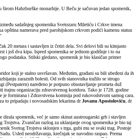
su širom Habzburške monarhije. U Beču je sačuvan jedan spomenik,
e između sadašnjeg spomenika Svetozaru Miletiću i Crkve imena
čka opština namerava pred parohijskom crkvom podići kamenu statuu
“
 metara i sastavljen iz četiri dela. Svi delovi bili su kitnjasto
t i još dva kipa. Ispred spomenika se jednom godišnje i to na
go podataka. Stilski gledano, spomenik je bio klasičan primer
oridor koji je stalno usvršavan. Međutim, građani su bili ubeđeni da ih
ijanju zaraznih bolesti. Od svih stanovnika tražilo se strogo
ugi (Pestpatern) naređeno je potpuno obustavljanje prometa duž
ti trajnu organizaciju zdravstvenog koridora. Tako je 1728. godine
snije je formirana i Zdravstvena komisija pod rukovodstvom samog cara.
 za to pripadaju i novosadskim lekarima dr
Jovanu Apostoloviću
, dr
dirala spomenik, već je samo skinut austrougarski grb i stavljen
og Trojstva. Zvaničan razlog za uklanjanje ovog spomenika je bio taj
menik Svetog Trojstva sklonjen s trga, gubi mu se svaki trag. Postoje
m Sadu. Usled neodržavanja, krečnjak se navodno raspao. Prema