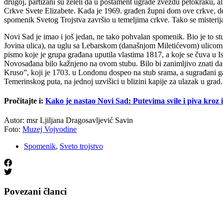
drugoj, partizani su želeli da u postament ugrade zvezdu petokraku, al
Crkve Svete Elizabete. Kada je 1969. građen župni dom ove crkve, del
spomenik Svetog Trojstva završio u temeljima crkve. Tako se misterij
Novi Sad je imao i još jedan, ne tako pohvalan spomenik. Bio je to s
Jovina ulica), na uglu sa Lebarskom (današnjom Miletićevom) ulicom, i
pismo koje je grupa građana uputila vlastima 1817, a koje se čuva u 
Novosađana bilo kažnjeno na ovom stubu. Bilo bi zanimljivo znati da l
Kruso”, koji je 1703. u Londonu dospeo na stub srama, a sugrađani ga
Temerinskog puta, na jednoj uzvišici u blizini kapije za ulazak u grad.
Pročitajte i:
Kako je nastao Novi Sad: Putevima svile i piva kroz 
Autor: msr Ljiljana Dragosavljević Savin
Foto:
Muzej Vojvodine
Spomenik
,
Sveto trojstvo
Povezani članci