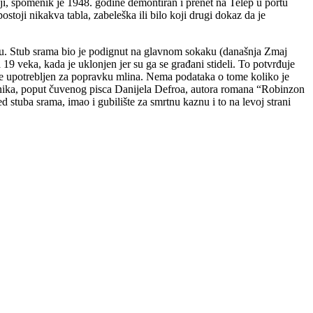
ziji, spomenik je 1948. godine demontiran i prenet na Telep u portu
oji nikakva tabla, zabeleška ili bilo koji drugi dokaz da je
veku. Stub srama bio je podignut na glavnom sokaku (današnja Zmaj
9 veka, kada je uklonjen jer su ga se građani stideli. To potvrđuje
 je upotrebljen za popravku mlina. Nema podataka o tome koliko je
suđenika, poput čuvenog pisca Danijela Defroa, autora romana “Robinzon
stuba srama, imao i gubilište za smrtnu kaznu i to na levoj strani