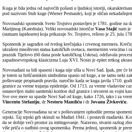
Kuga je bila jedna od najvećih pošasti u ljudskoj istoriji, okarakteri
pod nazivom Stub kuge (Wiener Pestsaule), koji je sličan nekadašnj
Novosadski spomenik Sveto Trojstvo postavljen je 1781. godine na da
Marijinog (Katedrala). Veliki novosadski istoričar
Vasa Stajić
nam je 
(statuam lapidearm) koja prikazuje Sv. Trojstvo, rešeno je 25. jula 17
Spomenik je sagrađen od tvrdog krečnjaka i crvenog mermera. Krečnjak 
ukrašeni mnoštvom statua katoličkih svetaca, mermernim vencima i raz
praznik Tijelovo (60 dana posle katoličkog Uskrsa), održavala proces
zapadnoevropskog klasicizma Luja XVI. Nosio je epitet retkog ukras
Novosađani su bili spaseni i kuga nije ušla u Novi Sad. Ipak, pre će b
je totem sa hrišćaniskim simbolima spasio od kuge, a ne tamo neki za
poštovanje propisanih pravila. naročito kada se kuga javila 1710. go
granice za vreme trajanja epidemije. Od 1713. za vreme vladavine car
ustanovljen stalni sanitetski kordon duž granice i stvoreni su vojni k
Sve ove mere su spasile Novi Sad od kuge, kako 1726, tako i za vreme
Vincentu Stefaniju
, dr
Nestoru Mandiću
i dr
Jovanu Živkoviću
.
Generacije Novosađana su se s poštovanjem ophodile prema spomeniku S
srpski. Taj srpski grb skinuli su Mađari 1941. i postavili mađarski. 
da se dobije veći prostor za mitingovanje. Naravno, stvarni razlog zbo
više priča o sudbini ovog spomenika. Prema jednoj, spomenik je prem