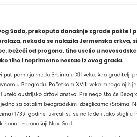
vog Sada, prekoputa današnje zgrade pošte i 
olaza, nekada se nalazila Jermenska crkva, s
se, bežeći od progona, tiho uselio u novosadske u
tako tiho i neprimetno nestao iz ovog grada.
i put pominju među Srbima u XII veku, kao graditelji p
vnom u Beogradu. Početkom XVIII veka mnogo njih je 
 i uzelo austrijsko državljanstvo. Pre nego što će Beogr
zajedno sa ostalim beogradskim izbeglicama (Srbima, 
ima) 1739. godine, ukrcali su se na lađe i tako stigli u 
ki šanac – današnji Novi Sad.