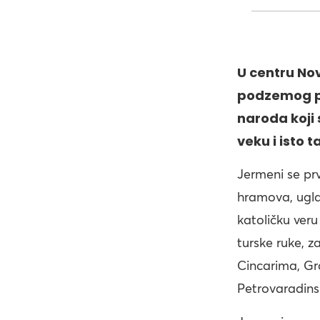
U centru No
podzemog pr
naroda koji 
veku i isto 
Jermeni se prv
hramova, ugla
katoličku veru
turske ruke, 
Cincarima, Grc
Petrovaradins