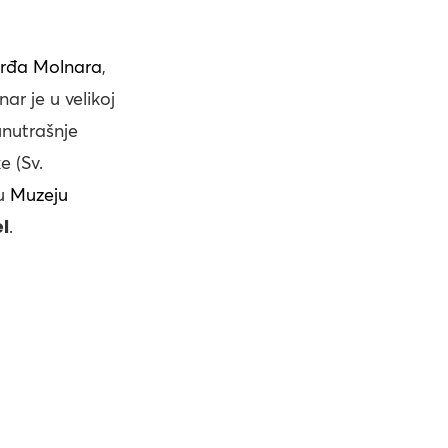
rđa Molnara
,
r je u velikoj
unutrašnje
e (Sv.
 u
Muzeju
l
.