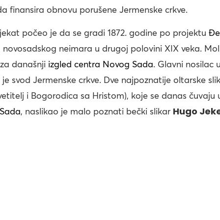
da finansira obnovu porušene Jermenske crkve.
bjekat počeo je da se gradi 1872. godine po projektu
Đe
 novosadskog neimara u drugoj polovini XIX veka. Molna
 za današnji
izgled centra Novog Sada
. Glavni nosilac 
 je svod Jermenske crkve. Dve najpoznatije oltarske slik
vetitelj i Bogorodica sa Hristom), koje se danas čuvaju
Hugo Jeke
 Sada
, naslikao je malo poznati bečki slikar