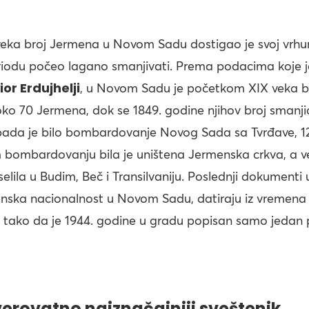
veka broj Jermena u Novom Sadu dostigao je svoj vrhun
odu počeo lagano smanjivati. Prema podacima koje j
or Erdujhelji
, u Novom Sadu je početkom XIX veka b
oko 70 Jermena, dok se 1849. godine njihov broj smanji
pada je bilo bombardovanje Novog Sada sa Tvrđave, 12.
 bombardovanju bila je uništena Jermenska crkva, a ve
selila u Budim, Beč i Transilvaniju. Poslednji dokumenti
nska nacionalnost u Novom Sadu, datiraju iz vremen
, tako da je 1944. godine u gradu popisan samo jedan 
 verovatno najznačajniji sveštenik