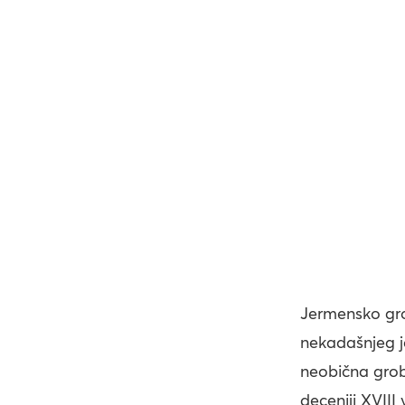
Jermensko grob
nekadašnjeg j
neobična grob
deceniji XVIII