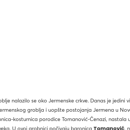
lje nalazilo se oko Jermenske crkve. Danas je jedini vi
ermenskog groblja i uopšte postojanja Jermena u No
nica-kosturnica porodice Tomanović-Čenazi, nastala u
Tomanović
 veka. U ovoj grobnici počivaju baronica
, 