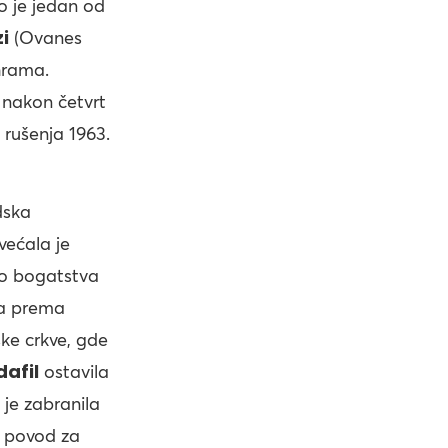
o je jedan od
i
(Ovanes
hrama.
 nakon četvrt
rušenja 1963.
dska
većala je
deo bogatstva
la prema
ke crkve, gde
dafil
ostavila
 je zabranila
o povod za