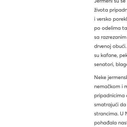
Jermeni su se 
života pripad
i versko porek
po odelima ta
sa razrezanim
drvenoj obući
su kafane, pek
senatori, blaga
Neke jermensk
nemačkom i ma
pripadnicima d
smatrajući da
strancima. U 
pohađala nas