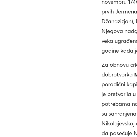
novembru 1746.
prvih Jermena
Džanazizjan),
Njegova nadgr
veka ugrađena
godine kada je
Za obnovu crk
dobrotvorka
porodični kap
je pretvorila 
potrebama nov
su sahranjena
Nikolajevskoj 
da posećuje N