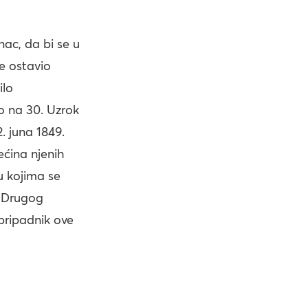
ac, da bi se u
e ostavio
ilo
o na 30. Uzrok
 juna 1849.
ćina njenih
 u kojima se
a Drugog
pripadnik ove