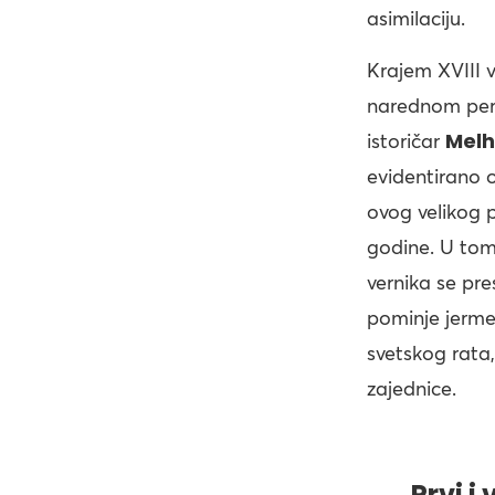
asimilaciju.
Krajem XVIII 
narednom peri
Melhi
istoričar
evidentirano 
ovog velikog 
godine. U tom
vernika se pre
pominje jerme
svetskog rata
zajednice.
Prvi i