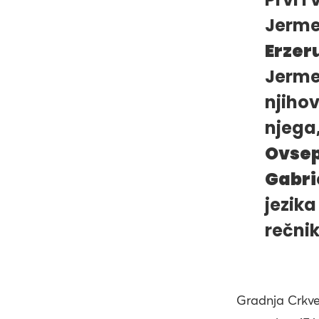
Jerme
Erzer
Jerme
njiho
njega,
Ovsep
Gabri
jezika
rečni
Gradnja Crkve