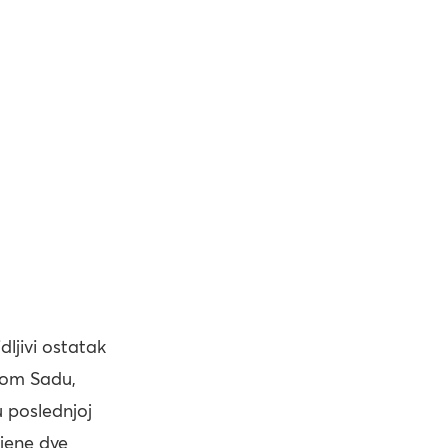
dljivi ostatak
vom Sadu,
 poslednjoj
njene dve