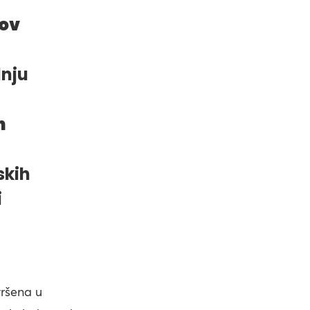
ov
dnju
n
skih
i
vršena u