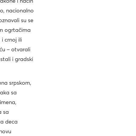
zakone i način
no, nacionalno
oznavali su se
im ogrtačima
crnoj ili
u – otvarali
stali i gradski
ena srpskom,
raka sa
zimena,
a sa
ka deca
ihovu