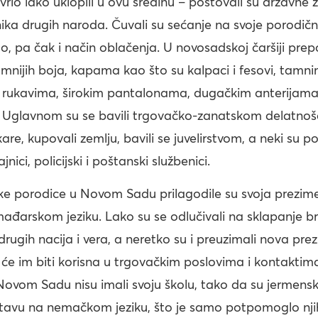
vrlo lako uklopili u ovu sredinu – poštovali su državne 
nika drugih naroda. Čuvali su sećanje na svoje porodič
lo, pa čak i način oblačenja. U novosadskoj čaršiji prep
mnijih boja, kapama kao što su kalpaci i fesovi, tamn
 rukavima, širokim pantalonama, dugačkim anterijama i 
. Uglavnom su se bavili trgovačko-zanatskom delatnošć
are, kupovali zemlju, bavili se juvelirstvom, a neki su po
jnici, policijski i poštanski službenici.
e porodice u Novom Sadu prilagodile su svoja prezim
đarskom jeziku. Lako su se odlučivali na sklapanje b
rugih nacija i vera, a neretko su i preuzimali nova pre
 će im biti korisna u trgovačkim poslovima i kontaktim
Novom Sadu nisu imali svoju školu, tako da su jermens
tavu na nemačkom jeziku, što je samo potpomoglo nj