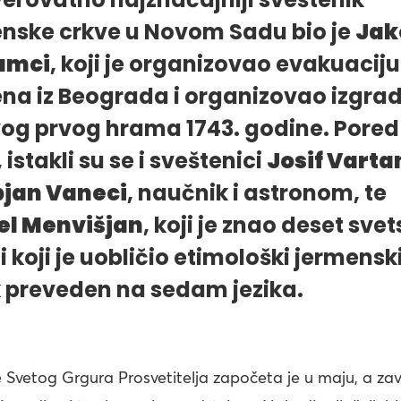
nske crkve u Novom Sadu bio je
Jak
umci
, koji je organizovao evakuaciju
na iz Beograda i organizovao izgra
vog prvog hrama 1743. godine. Pored
 istakli su se i sveštenici
Josif Varta
jan Vaneci
, naučnik i astronom, te
el Menvišjan
, koji je znao deset svet
 i koji je uobličio etimološki jermensk
k preveden na sedam jezika.
 Svetog Grgura Prosvetitelja započeta je u maju, a za