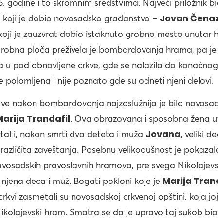
 godine i to skromnim sredstvima. Najveći priložnik bi
Jovan Čenaz
 koji je dobio novosadsko građanstvo –
 koji je zauzvrat dobio istaknuto grobno mesto unutar 
obna ploča preživela je bombardovanja hrama, pa je
 u pod obnovljene crkve, gde se nalazila do konačnog 
 polomljena i nije poznato gde su odneti njeni delovi.
ve nakon bombardovanja najzaslužnija je bila novosa
Marija Trandafil
. Ova obrazovana i sposobna žena u
Jovana
ital i, nakon smrti dva deteta i muža
, veliki 
u različita zaveštanja. Posebnu velikodušnost je pokaza
osadskih pravoslavnih hramova, pre svega Nikolajevs
Marija Tran
 njena deca i muž. Bogati pokloni koje je
crkvi zasmetali su novosadskoj crkvenoj opštini, koja joj
ikolajevski hram. Smatra se da je upravo taj sukob bi