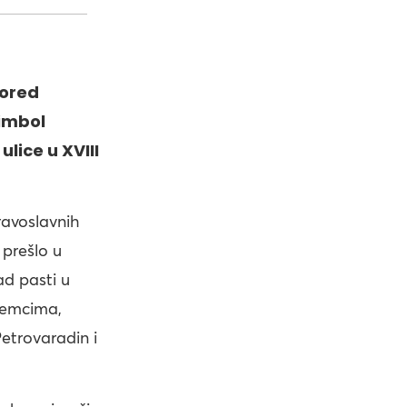
pored
imbol
lice u XVIII
ravoslavnih
prešlo u
ad pasti u
Nemcima,
Petrovaradin i