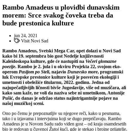
Rambo Amadeus u plovidbi dunavskim
morem: Srce svakog čoveka treba da
bude prestonica kulture
jun 24, 2021
Visit Novi Sad
Rambo Amadeus, Svetski Mega Car, opet dolazi u Novi Sad
kako bi 19. septembra bio gost Nedelje književnosti
Kaleidoskopa kulture, gde će nastupiti na
Večeri glomazne
poezije
. Rambo je 2. jula i u okviru Projekta 22, svojom eko-
operom
Pasijom po Steli
, najavio
Dunavsko more
, programski
luk Evropske prestonice kulture koji je posvećen ekologiji i
umetnosti i obeležiće titularnu, 2022. godinu. Jedna od
najupečatljivijih ličnosti bivše Jugoslavije, više od muzičara, ali
kako sam kaže, ne voli da naziva sebe ni umetnikom, Antonije
Pušić, do danas je održao status najintrigantnije pojave na
našoj muzičkoj sceni.
Ono po čemu je prepoznatljiv su njegove reči, kako u pesmama,
tako i u izjavama i intervjuima koji se dugo prepričavaju. Rambo
Amadeus je u Novom Sadu rado viđen gost – od kraja osamdesetih
bio je redovan u čuvenoj
Žutoj kući
, gde je stekao i brojne prijatelje.