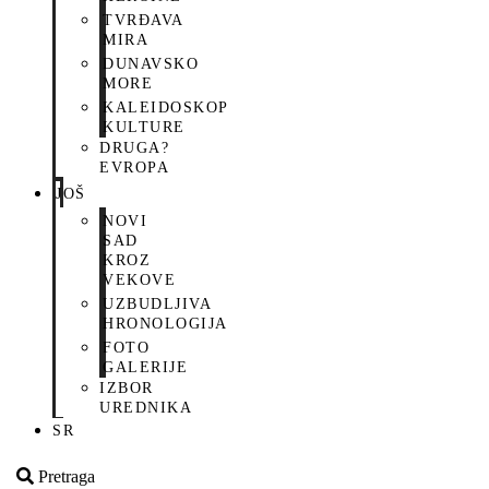
TVRĐAVA
MIRA
DUNAVSKO
MORE
KALEIDOSKOP
KULTURE
DRUGA?
EVROPA
JOŠ
NOVI
SAD
KROZ
VEKOVE
UZBUDLJIVA
HRONOLOGIJA
FOTO
GALERIJE
IZBOR
UREDNIKA
SR
Pretraga