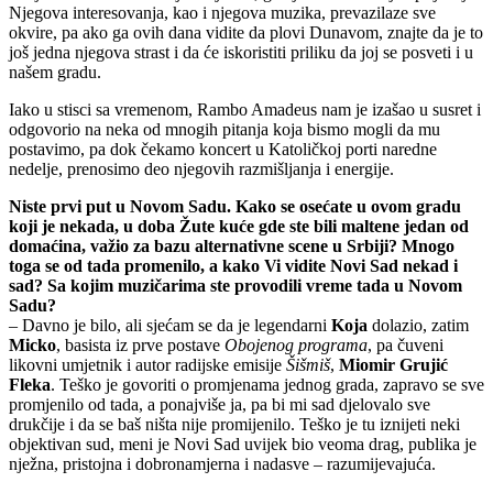
Njegova interesovanja, kao i njegova muzika, prevazilaze sve
okvire, pa ako ga ovih dana vidite da plovi Dunavom, znajte da je to
još jedna njegova strast i da će iskoristiti priliku da joj se posveti i u
našem gradu.
Iako u stisci sa vremenom, Rambo Amadeus nam je izašao u susret i
odgovorio na neka od mnogih pitanja koja bismo mogli da mu
postavimo, pa dok čekamo koncert u Katoličkoj porti naredne
nedelje, prenosimo deo njegovih razmišljanja i energije.
Niste prvi put u Novom Sadu. Kako se osećate u ovom gradu
koji je nekada, u doba Žute kuće gde ste bili maltene jedan od
domaćina, važio za bazu alternativne scene u Srbiji? Mnogo
toga se od tada promenilo, a kako Vi vidite Novi Sad nekad i
sad? Sa kojim muzičarima ste provodili vreme tada u Novom
Sadu?
– Davno je bilo, ali sjećam se da je legendarni
Koja
dolazio, zatim
Micko
, basista iz prve postave
Obojenog programa
, pa čuveni
likovni umjetnik i autor radijske emisije
Šišmiš
,
Miomir Grujić
Fleka
. Teško je govoriti o promjenama jednog grada, zapravo se sve
promjenilo od tada, a ponajviše ja, pa bi mi sad djelovalo sve
drukčije i da se baš ništa nije promijenilo. Teško je tu iznijeti neki
objektivan sud, meni je Novi Sad uvijek bio veoma drag, publika je
nježna, pristojna i dobronamjerna i nadasve – razumijevajuća.