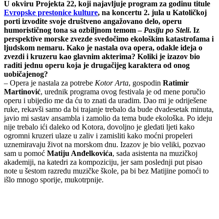
U okviru Projekta 22, koji najavljuje program za godinu titule
Evropske prestonice kulture
, na koncertu 2. jula u Katoličkoj
porti izvodite svoje društveno angažovano delo, operu
humorističnog tona sa ozbiljnom temom –
Pasiju po Steli
. Iz
perspektive morske zvezde svedočimo ekološkim katastrofama i
ljudskom nemaru. Kako je nastala ova opera, odakle ideja o
zvezdi i kruzeru kao glavnim akterima? Koliki je izazov bio
raditi jednu operu koja je drugačijeg karaktera od onog
uobičajenog?
– Opera je nastala za potrebe
Kotor Arta
, gospodin
Ratimir
Martinović
, urednik programa ovog festivala je od mene poručio
operu i ubijedio me da ću to znati da uradim. Dao mi je odriješene
ruke, rekavši samo da bi trajanje trebalo da bude dvadesetak minuta,
javio mi sastav ansambla i zamolio da tema bude ekološka. Po ideju
nije trebalo ići daleko od Kotora, dovoljno je gledati ljeti kako
ogromni kruzeri ulaze u zaliv i zamisliti kako moćni propeleri
uznemiravaju život na morskom dnu. Izazov je bio veliki, pozvao
sam u pomoć
Matiju Anđelkovića
, sada asistenta na muzičkoj
akademiji, na katedri za kompoziciju, jer sam poslednji put pisao
note u šestom razredu muzičke škole, pa bi bez Matijine pomoći to
išlo mnogo sporije, mukotrpnije.