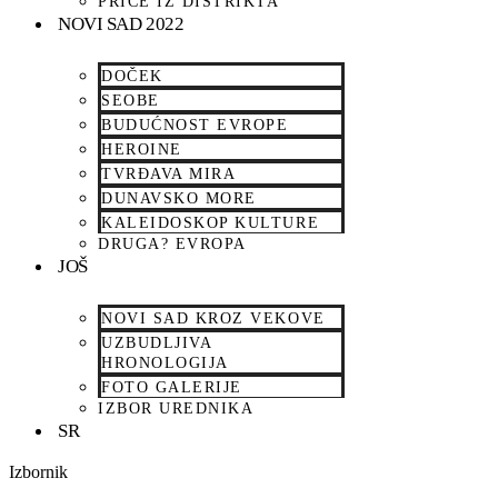
PRIČE IZ DISTRIKTA
NOVI SAD 2022
DOČEK
SEOBE
BUDUĆNOST EVROPE
HEROINE
TVRĐAVA MIRA
DUNAVSKO MORE
KALEIDOSKOP KULTURE
DRUGA? EVROPA
JOŠ
NOVI SAD KROZ VEKOVE
UZBUDLJIVA
HRONOLOGIJA
FOTO GALERIJE
IZBOR UREDNIKA
SR
Izbornik