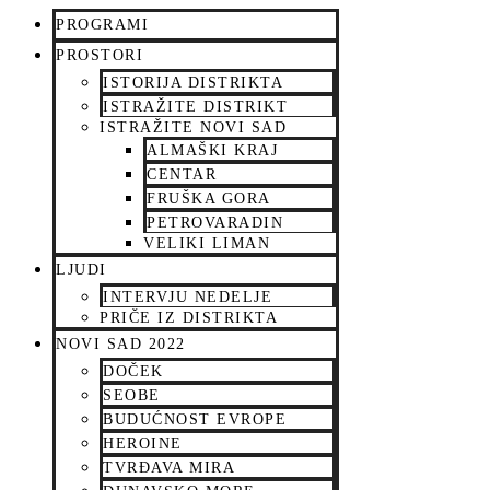
PROGRAMI
PROSTORI
ISTORIJA DISTRIKTA
ISTRAŽITE DISTRIKT
ISTRAŽITE NOVI SAD
ALMAŠKI KRAJ
CENTAR
FRUŠKA GORA
PETROVARADIN
VELIKI LIMAN
LJUDI
INTERVJU NEDELJE
PRIČE IZ DISTRIKTA
NOVI SAD 2022
DOČEK
SEOBE
BUDUĆNOST EVROPE
HEROINE
TVRĐAVA MIRA