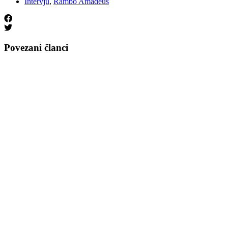
Intervju
,
Rambo Amadeus
Povezani članci