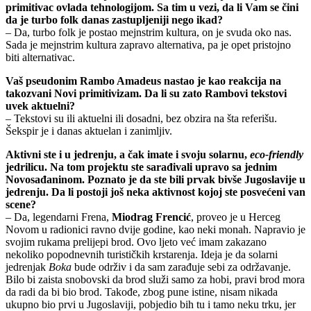
primitivac ovlada tehnologijom. Sa tim u vezi, da li Vam se čini
da je turbo folk danas zastupljeniji nego ikad?
– Da, turbo folk je postao mejnstrim kultura, on je svuda oko nas.
Sada je mejnstrim kultura zapravo alternativa, pa je opet pristojno
biti alternativac.
Vaš pseudonim Rambo Amadeus nastao je kao reakcija na
takozvani Novi primitivizam. Da li su zato Rambovi tekstovi
uvek aktuelni?
– Tekstovi su ili aktuelni ili dosadni, bez obzira na šta referišu.
Šekspir je i danas aktuelan i zanimljiv.
Aktivni ste i u jedrenju, a čak imate i svoju solarnu,
eco-friendly
jedrilicu. Na tom projektu ste sarađivali upravo sa jednim
Novosađaninom. Poznato je da ste bili prvak bivše Jugoslavije u
jedrenju. Da li postoji još neka aktivnost kojoj ste posvećeni van
scene?
– Da, legendarni Frena,
Miodrag Frencić
, proveo je u Herceg
Novom u radionici ravno dvije godine, kao neki monah. Napravio je
svojim rukama prelijepi brod. Ovo ljeto već imam zakazano
nekoliko popodnevnih turističkih krstarenja. Ideja je da solarni
jedrenjak
Boka
bude održiv i da sam zarađuje sebi za održavanje.
Bilo bi zaista snobovski da brod služi samo za hobi, pravi brod mora
da radi da bi bio brod. Takođe, zbog pune istine, nisam nikada
ukupno bio prvi u Jugoslaviji, pobjedio bih tu i tamo neku trku, jer