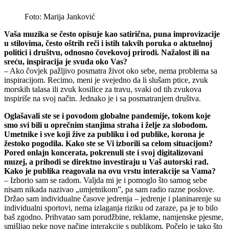
Foto: Marija Janković
Vaša muzika se često opisuje kao satirična, puna improvizacije
u stilovima, često oštrih reči i istih takvih poruka o aktuelnoj
politici i društvu, odnosno čovekovoj prirodi. Nažalost ili na
sreću, inspiracija je svuda oko Vas?
– Ako čovjek pažljivo posmatra život oko sebe, nema problema sa
inspiracijom. Recimo, meni je svejedno da li slušam ptice, zvuk
morskih talasa ili zvuk kosilice za travu, svaki od tih zvukova
inspiriše na svoj način. Jednako je i sa posmatranjem društva.
Oglašavali ste se i povodom globalne pandemije, tokom koje
smo svi bili u oprečnim stanjima straha i želje za slobodom.
Umetnike i sve koji žive za publiku i od publike, korona je
žestoko pogodila. Kako ste se Vi izborili sa celom situacijom?
Pored onlajn koncerata, pokrenuli ste i svoj digitalizovani
muzej, a prihodi se direktno investiraju u Vaš autorski rad.
Kako je publika reagovala na ovu vrstu interakcije sa Vama?
– Izborio sam se radom. Valjda mi je i pomoglo što samog sebe
nisam nikada nazivao „umjetnikom”, pa sam radio razne poslove.
Držao sam individualne časove jedrenja – jedrenje i planinarenje su
individualni sportovi, nema izlaganja riziku od zaraze, pa je to bilo
baš zgodno. Prihvatao sam porudžbine, reklame, namjenske pjesme,
smišljao neke nove načine interakcije s publikom. Počelo je tako što