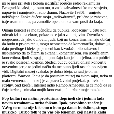
mi je moj prijatelj i kolega jedriličar poručio radio-reklamu za
Beogradski taksi, a ja sam mu, u znak zahvalnosti što me se sjetio,
napravio i namjensku radio-dramu. Nazovite 19801 – umjesto
uobičajene Žaoke čućete moju „radio-dramu”, prilično je zabavna,
traje osam minuta, pa zamolite operatera da vam pusti do kraja.
Onlajn koncert sa mogućnošću da publika „dobacuje” u četu koji
odmah izlazi na ekran, pokazao se jako zanimljivim. Otvorila se
mogućnost da jako duhoviti ljudi, koji na koncertima nemaju običaj
da budu u prvom redu, mogu neometano da komentarišu, dobacuju,
daju predloge i ideje, pa je meni kao izvođaču bilo zabavno i
inspirativno da to čitam sa ekrana i komentarišem. Na uobičajenim
koncertima, ljudi se spajaju i ponašaju kao jedna cjelina, a u publici
je svako poseban kosmos. Sledeći put ću održati onlajn koncert u
novembru jer je to jedini način da me puno ljudi rasutih po svijetu
vidi. Digitalni muzej svakako je dobra ideja, za sad je on na
platformi
Patreon
. Ideja je da postavim muzej na svom sajtu, treba tu
malo vremena, ali muzej je zapravo životni projekat, pa treba biti
strpljiv. Sad kreće i Internet radio Rambo Amadeus, tu će moći da se
čuje bezbroj snimaka mojih koncerata, ali i izbor moje muzike.
Pop kulturi na našim prostorima doprineli ste i jednim tada
novim terminom – turbo folkom. Ipak, prvobitno značenje
Vašeg termina nije bilo ono u kom ga danas koristimo, strogo
muzičko. Turbo folk je za Vas bio fenomen koji nastaje kada