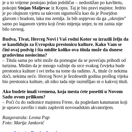
je u to vrijeme postojao jedan jedriličar – nedostižan po kavlitetu,
pokojni
Stojan Maljevac
iz Kopra. Taj je bio pravi majstor. Jedrio
je po olujnom vjetru sa takvom sigurnošću kao da je Posejdon
glavom i bradom, laka mu zemlja. Ja bih uspjevao da ga „okrojim”
samo po laganom vjetru koji često mijenja smjer, tu mi zaista nije
bilo ravnog.
Budva, Tivat, Herceg Novi i Vaš rodni Kotor su izrazili želju da
se kandiduju za Evropsku prestonicu kulture. Kako Vam se
čini ovaj podvig i šta mislite koliko ova titula može da donese
gradovima nosiocima?
– Titula sama po sebi može da pomogne da se povećaju prihodi od
turizma. Mislim da je mnogo važnije da srce svakog čovjeka bude
prestonica kulture i svi treba na tome da radimo. A, titule će nekima
doći, nekima neće. Herceg Novi je šezdesetih godina prošlog vijeka
bio prestonica kulture, ali niko tada nije razmišljao ni o kakvoj tituli.
Ako budete imali vremena, koja mesta ćete posetiti u Novom
Sadu ovom prilikom?
– Poći ću do radionice majstora Frene, da pogledam katamaran koji
je upravo završio i malo zaploviti novosadskim akvatorijem.
Razgovarala: Leona Pap
Foto: Marija Janković