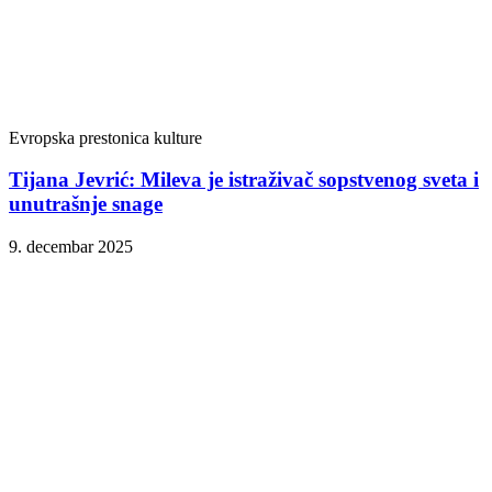
Evropska prestonica kulture
Tijana Jevrić: Mileva je istraživač sopstvenog sveta i
unutrašnje snage
9. decembar 2025