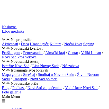
Naslovna
Izbor urednika
Ne propustite
Aktivnosti
/
Deca
Hrana i piće
Kultura
/
Noćni život
Šoping
Novosadski kvartovi
Fruška gora
/
Petrovaradin
/
Almaški kraj
/
Centar
/
Veliki Liman
/
Novi Sad kroz vekove
Novosadski osećaj
Istražite Novi Sad
/
Lica Novog Sada
/
NS zabava
Isplanirajte svoj boravak
Mapa grada
/
Smeštaj
/
Studiraj u Novom Sadu
/
Živi u Novom
Sadu
/
Transport
/
Novi Sad po meri
Novosadske priče
Blog
/
Podkast
/
Novi Sad za početnike
/
Vodič kroz Novi Sad
/
Foto galerija
Main Menu