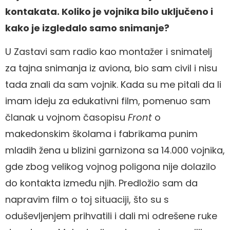
kontakata. Koliko je vojnika bilo uključeno i
kako je izgledalo samo snimanje?
U Zastavi sam radio kao montažer i snimatelj
za tajna snimanja iz aviona, bio sam civil i nisu
tada znali da sam vojnik. Kada su me pitali da li
imam ideju za edukativni film, pomenuo sam
članak u vojnom časopisu
Front
o
makedonskim školama i fabrikama punim
mladih žena u blizini garnizona sa 14.000 vojnika,
gde zbog velikog vojnog poligona nije dolazilo
do kontakta između njih. Predložio sam da
napravim film o toj situaciji, što su s
oduševljenjem prihvatili i dali mi odrešene ruke