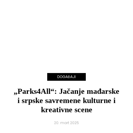
DOGAĐAJI
„Parks4All“: Jačanje mađarske
i srpske savremene kulturne i
kreativne scene
20. mart 2025