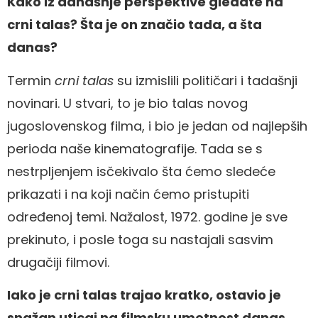
Kako iz današnje perspektive gledate na
crni talas? Šta je on značio tada, a šta
danas?
Termin
crni talas
su izmislili političari i tadašnji
novinari. U stvari, to je bio talas novog
jugoslovenskog filma, i bio je jedan od najlepših
perioda naše kinematografije. Tada se s
nestrpljenjem isčekivalo šta ćemo sledeće
prikazati i na koji način ćemo pristupiti
određenoj temi. Nažalost, 1972. godine je sve
prekinuto, i posle toga su nastajali sasvim
drugačiji filmovi.
Iako je crni talas trajao kratko, ostavio je
snažan uticaj na filmsku umetnost danas.