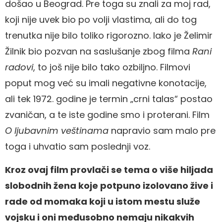
došao u Beograd. Pre toga su znali za moj rad,
koji nije uvek bio po volji vlastima, ali do tog
trenutka nije bilo toliko rigorozno. Iako je Želimir
Žilnik bio pozvan na saslušanje zbog filma
Rani
radovi
, to još nije bilo tako ozbiljno. Filmovi
poput mog već su imali negativne konotacije,
ali tek 1972. godine je termin „crni talas“ postao
zvaničan, a te iste godine smo i proterani. Film
O ljubavnim veštinama
napravio sam malo pre
toga i uhvatio sam poslednji voz.
Kroz ovaj film provlači se tema o više hiljada
slobodnih žena koje potpuno izolovano žive i
rade od momaka koji u istom mestu služe
vojsku i oni međusobno nemaju nikakvih