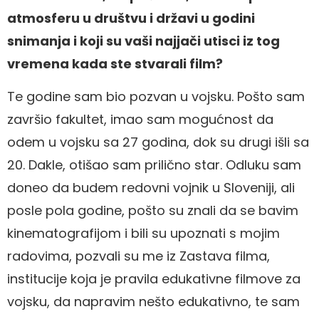
atmosferu u društvu i državi u godini
snimanja i koji su vaši najjači utisci iz tog
vremena kada ste stvarali film?
Te godine sam bio pozvan u vojsku. Pošto sam
završio fakultet, imao sam mogućnost da
odem u vojsku sa 27 godina, dok su drugi išli sa
20. Dakle, otišao sam prilično star. Odluku sam
doneo da budem redovni vojnik u Sloveniji, ali
posle pola godine, pošto su znali da se bavim
kinematografijom i bili su upoznati s mojim
radovima, pozvali su me iz Zastava filma,
institucije koja je pravila edukativne filmove za
vojsku, da napravim nešto edukativno, te sam