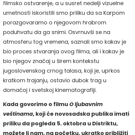
filmsko ostvarenje, a u susret nedelji vizuelne
umetnosti iskoristili smo priliku da sa Karpom
porazgovaramo o njegovom hrabrom
poduhvatu da ga snimi. Osvrnuvši se na
atmosferu tog vremena, saznali smo kakav je
bio proces stvaranja ovog filma, ali i kakav je
bio njegov značaj u širem kontekstu
jugoslovenskog crnog talasa, koji je, uprkos
kratkom trajanju, ostavio dubok trag u
domaćoj i svetskoj kinematografiji.
Kada govorimo o filmu
O ljubavnim
veštinama
, koji će novosadska publika imati
priliku da pogleda 5. oktobra u Distriktu,
možete li nam, na početku, ukratko približiti