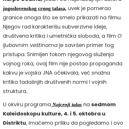
uvek je pomerao
jugoslovenskog crnog talasa,
granice onoga što se smelo prikazati na filmu.
Njegov rad karakterišu subverzivne ideje,
društvena kritika i umetnička sloboda, a film
O
ljubavnim veštinama
je savršen primer tog
pristupa. Snimljen tokom njegovog služenja
vojnog roka, ovaj film nije postao propaganda
kakvu je vojska JNA očekivala, već snažna
kritika tadašnjih društvenih normi i vojnih
struktura.
U okviru programa
na
sedmom
Najcrnji talas
Kaleidoskopu kulture, 4. i 5. oktobra u
Distriktu
, imaćemo priliku da pogledamo i ovo