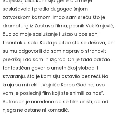
Sutjeskoj ulici, komisija generala me je
saslušavala i pretila dugogodišnjom
zatvorskom kaznom. Imao sam sreću što je
dramaturg iz Zastava filma, pesnik Vuk Krnjević,
čuo za moje saslušanje i ušao u poslednji
trenutak u salu. Kada je pitao šta se dešava, oni
su mu odgovorili da sam napravio strahovit
prekršaj i da sam ih izigrao. On je tada održao
fantastičan govor o umetničkoj slobodi i
stvaranju, što je komisiju ostavilo bez reči. Na
kraju su mi rekli: „Vojniče Karpo Godina, ovo
vam je poslednji film koji ste snimili za nas”.
Sutradan je naređeno da se film uništi, da od
njega ne ostane ni komadić.