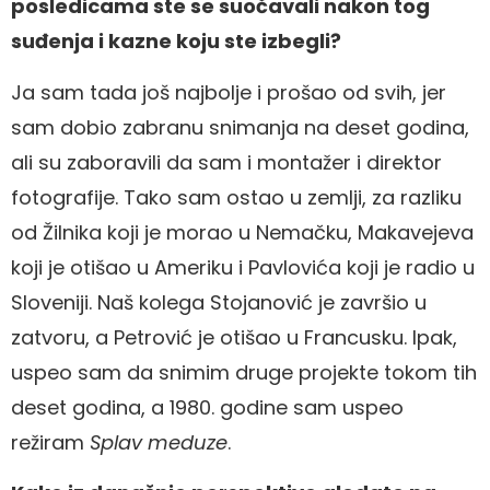
posledicama ste se suočavali nakon tog
suđenja i kazne koju ste izbegli?
Ja sam tada još najbolje i prošao od svih, jer
sam dobio zabranu snimanja na deset godina,
ali su zaboravili da sam i montažer i direktor
fotografije. Tako sam ostao u zemlji, za razliku
od Žilnika koji je morao u Nemačku, Makavejeva
koji je otišao u Ameriku i Pavlovića koji je radio u
Sloveniji. Naš kolega Stojanović je završio u
zatvoru, a Petrović je otišao u Francusku. Ipak,
uspeo sam da snimim druge projekte tokom tih
deset godina, a 1980. godine sam uspeo
režiram
Splav meduze
.