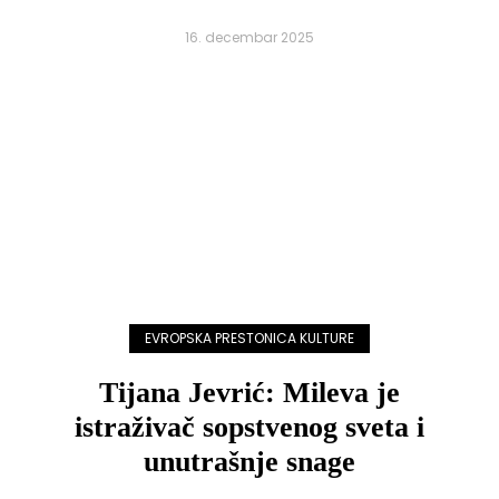
16. decembar 2025
EVROPSKA PRESTONICA KULTURE
Tijana Jevrić: Mileva je
istraživač sopstvenog sveta i
unutrašnje snage