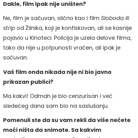
Dakle, film ipak nije uništen?
Ne, film je sačuvan, slično kao i film
Sloboda ili
strip
od Žilnika, koji je konfiskovan, ali se kasnije
pojavio u Kinoteci. Policija je uzela delove filma,
tako da nije u potpunosti vraćen, ali ipak je
sačuvan.
Vaš film onda nikada nije ni bio javno
prikazan publici?
Ma kakvi! Odmah je bio cenzurisan i već
sledećeg dana sam bio na saslušanju.
Pomenuli ste da su vam rekli da više nećete
moći ništa da snimate. Sa kakvim