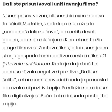
Da li ste prisustvovali uništavanju filma?
Nisam prisustvovao, ali sam bio uveren da su
to učinili. Međutim, znate kako se kaže da
„narod naš dokaze čuva”, pre nekih deset
godina, dok sam slučajno s Kinotekom tražio
druge filmove u Zastava filmu, pitao sam jednu
stariju gospođu tamo da li zna nešto o filmu
O
ljubavnim veštinama
. Rekla je da je baš tih
dana sređivala negative i pozitive. „Da li se
šalite”, rekao sam u neverici i onda je pronašla i
pokazala mi pozitiv kopiju. Predložio sam da se
film digitalizuje u Beču, tako da sada postoji ta
kopija.