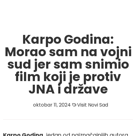
Karpo Godina:
Morao sam na vojni
sud jer sam snimio
film koji je protiv
JNA i države
oktobar 11, 2024
Visit Novi Sad
Karpo Godina,
jedan od najznačajnijih autora