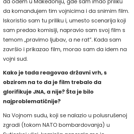
da odem u Makedoniju, gde sam imao priliku
da komandujem tim vojnicima i da snimim film.
Iskoristio sam tu priliku i, umesto scenarija koji
sam predao komisiji, napravio sam svoj film s
temom „pravimo ljubav, a ne rat”. Kada sam
završio i prikazao film, morao sam da idem na
vojni sud.
Kako je tada reagovao državni vrh, s
obzirom na to da je film trebalo da
glorifikuje JNA, a nije? Šta je bilo
najproblematičnije?
Na Vojnom sudu, koji se nalazio u polusrušenoj
zgradi (tokom NATO bombardovanja) u