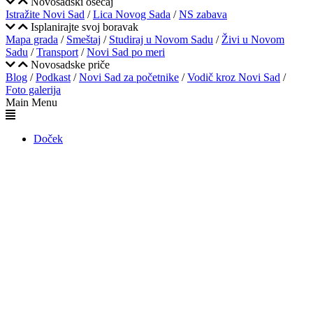
Novosadski osećaj
Istražite Novi Sad
/
Lica Novog Sada
/
NS zabava
Isplanirajte svoj boravak
Mapa grada
/
Smeštaj
/
Studiraj u Novom Sadu
/
Živi u Novom
Sadu
/
Transport
/
Novi Sad po meri
Novosadske priče
Blog
/
Podkast
/
Novi Sad za početnike
/
Vodič kroz Novi Sad
/
Foto galerija
Main Menu
Doček