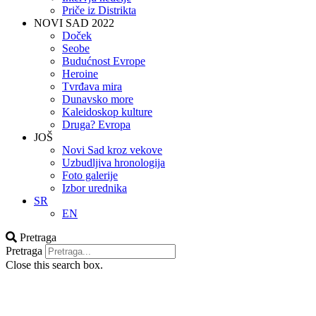
Priče iz Distrikta
NOVI SAD 2022
Doček
Seobe
Budućnost Evrope
Heroine
Tvrđava mira
Dunavsko more
Kaleidoskop kulture
Druga? Evropa
JOŠ
Novi Sad kroz vekove
Uzbudljiva hronologija
Foto galerije
Izbor urednika
SR
EN
Pretraga
Pretraga
Close this search box.