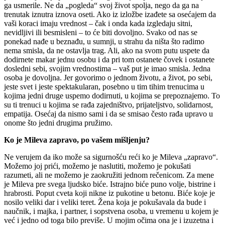
ga usmerile. Ne da „pogleda“ svoj život spolja, nego da ga na
trenutak iznutra iznova oseti. Ako iz izložbe izađete sa osećajem da
vaši koraci imaju vrednost – čak i onda kada izgledaju sitni,
nevidljivi ili besmisleni – to će biti dovoljno. Svako od nas se
ponekad nađe u beznađu, u sumnji, u strahu da ništa što radimo
nema smisla, da ne ostavlja trag. Ali, ako na svom putu uspete da
dodirnete makar jednu osobu i da pri tom ostanete čovek i ostanete
dosledni sebi, svojim vrednostima – vaš put je imao smisla. Jedna
osoba je dovoljna. Jer govorimo o jednom životu, a život, po sebi,
jeste svet i jeste spektakularan, posebno u tim tihim trenucima u
kojima jedni druge uspemo dodirnuti, u kojima se prepoznajemo. To
su ti trenuci u kojima se rađa zajedništvo, prijateljstvo, solidarnost,
empatija. Osećaj da nismo sami i da se smisao često rađa upravo u
onome što jedni drugima pružimo.
Ko je Mileva zapravo, po vašem mišljenju?
Ne verujem da iko može sa sigurnošću reći ko je Mileva „zapravo“.
Možemo joj prići, možemo je naslutiti, možemo je pokušati
razumeti, ali ne možemo je zaokružiti jednom rečenicom. Za mene
je Mileva pre svega ljudsko biće. Istrajno biće puno volje, bistrine i
hrabrosti. Poput cveta koji nikne iz pukotine u betonu. Biće koje je
nosilo veliki dar i veliki teret. Žena koja je pokušavala da bude i
naučnik, i majka, i partner, i sopstvena osoba, u vremenu u kojem je
već i jedno od toga bilo previše. U mojim očima ona je i izuzetna i