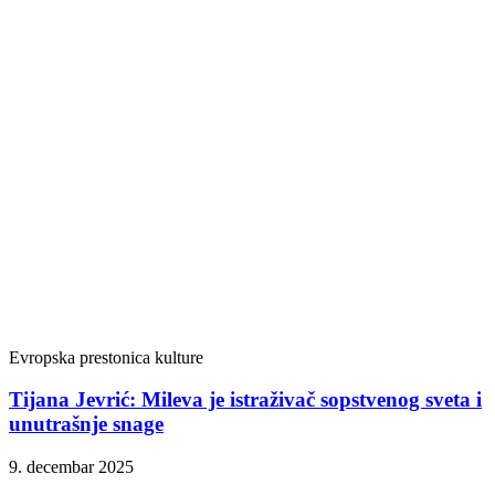
Evropska prestonica kulture
Tijana Jevrić: Mileva je istraživač sopstvenog sveta i
unutrašnje snage
9. decembar 2025