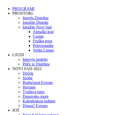
PROGRAMI
PROSTORI
Istorija Distrikta
Istražite Distrikt
Istražite Novi Sad
Almaški kraj
Centar
Fruška gora
Petrovaradin
Veliki Liman
LJUDI
Intervju nedelje
Priče iz Distrikta
NOVI SAD 2022
Doček
Seobe
Budućnost Evrope
Heroine
Tvrđava mira
Dunavsko more
Kaleidoskop kulture
Druga? Evropa
JOŠ
Novi Sad kroz vekove