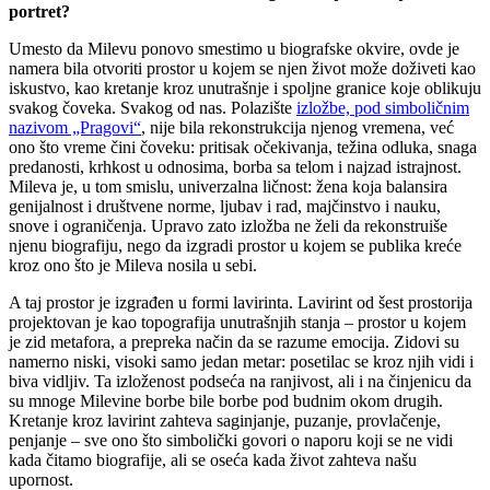
portret?
Umesto da Milevu ponovo smestimo u biografske okvire, ovde je
namera bila otvoriti prostor u kojem se njen život može doživeti kao
iskustvo, kao kretanje kroz unutrašnje i spoljne granice koje oblikuju
svakog čoveka. Svakog od nas. Polazište
izložbe, pod simboličnim
nazivom „Pragovi“
, nije bila rekonstrukcija njenog vremena, već
ono što vreme čini čoveku: pritisak očekivanja, težina odluka, snaga
predanosti, krhkost u odnosima, borba sa telom i najzad istrajnost.
Mileva je, u tom smislu, univerzalna ličnost: žena koja balansira
genijalnost i društvene norme, ljubav i rad, majčinstvo i nauku,
snove i ograničenja. Upravo zato izložba ne želi da rekonstruiše
njenu biografiju, nego da izgradi prostor u kojem se publika kreće
kroz ono što je Mileva nosila u sebi.
A taj prostor je izgrađen u formi lavirinta. Lavirint od šest prostorija
projektovan je kao topografija unutrašnjih stanja – prostor u kojem
je zid metafora, a prepreka način da se razume emocija. Zidovi su
namerno niski, visoki samo jedan metar: posetilac se kroz njih vidi i
biva vidljiv. Ta izloženost podseća na ranjivost, ali i na činjenicu da
su mnoge Milevine borbe bile borbe pod budnim okom drugih.
Kretanje kroz lavirint zahteva saginjanje, puzanje, provlačenje,
penjanje – sve ono što simbolički govori o naporu koji se ne vidi
kada čitamo biografije, ali se oseća kada život zahteva našu
upornost.