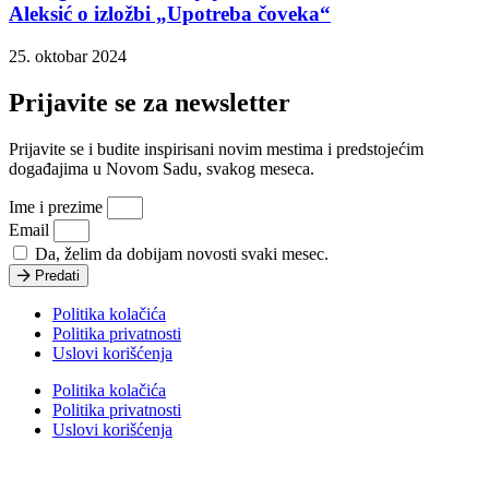
Aleksić o izložbi „Upotreba čoveka“
25. oktobar 2024
Prijavite se za newsletter
Prijavite se i budite inspirisani novim mestima i predstojećim
događajima u Novom Sadu, svakog meseca.
Ime i prezime
Email
Da, želim da dobijam novosti svaki mesec.
Predati
Politika kolačića
Politika privatnosti
Uslovi korišćenja
Politika kolačića
Politika privatnosti
Uslovi korišćenja