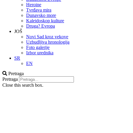
Heroine
Tvrđava mira
Dunavsko more
Kaleidoskop kulture
Druga? Evropa
JOŠ
Novi Sad kroz vekove
Uzbudljiva hronologija
Foto galerije
Izbor urednika
SR
EN
Pretraga
Pretraga
Close this search box.