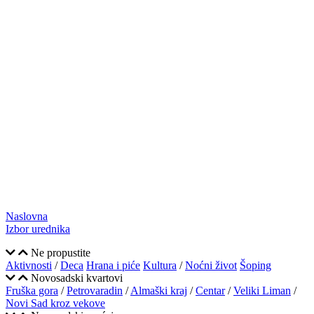
Naslovna
Izbor urednika
Ne propustite
Aktivnosti
/
Deca
Hrana i piće
Kultura
/
Noćni život
Šoping
Novosadski kvartovi
Fruška gora
/
Petrovaradin
/
Almaški kraj
/
Centar
/
Veliki Liman
/
Novi Sad kroz vekove