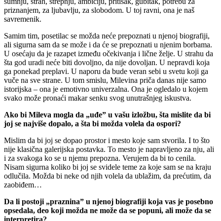
sumnju, strah, strepnju, ambiciju, pritisak, gubitak, potrebu za
priznanjem, za ljubavlju, za slobodom. U toj ravni, ona je naš
savremenik.
Samim tim, posetilac se možda neće prepoznati u njenoj biografiji,
ali sigurna sam da se može i da će se prepoznati u njenim borbama.
U osećaju da je razapet između očekivanja i lične želje. U strahu da
šta god uradi neće biti dovoljno, da nije dovoljan. U nepravdi koja
ga ponekad preplavi. U naporu da bude veran sebi u svetu koji ga
vuče na sve strane. U tom smislu, Milevina priča danas nije samo
istorijska – ona je emotivno univerzalna. Ona je ogledalo u kojem
svako može pronaći makar senku svog unutrašnjeg iskustva.
Ako bi Mileva mogla da „uđe” u vašu izložbu, šta mislite da bi
joj se najviše dopalo, a šta bi možda volela da ospori?
Mislim da bi joj se dopao prostor i mesto koje sam stvorila. I to što
nije klasična galerijska postavka. To mesto je napravljeno za nju, ali
i za svakoga ko se u njemu prepozna. Verujem da bi to cenila.
Nisam sigurna koliko bi joj se svidele teme za koje sam se na kraju
odlučila. Možda bi neke od njih volela da ublažim, da prećutim, da
zaobiđem…
Da li postoji „praznina” u njenoj biografiji koja vas je posebno
opsedala, deo koji možda ne može da se popuni, ali može da se
interpretira?