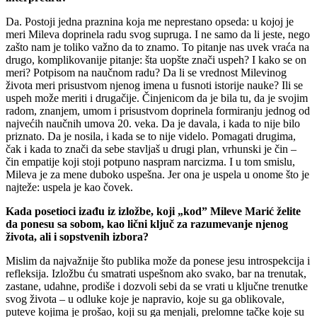
Da. Postoji jedna praznina koja me neprestano opseda: u kojoj je
meri Mileva doprinela radu svog supruga. I ne samo da li jeste, nego
zašto nam je toliko važno da to znamo. To pitanje nas uvek vraća na
drugo, komplikovanije pitanje: šta uopšte znači uspeh? I kako se on
meri? Potpisom na naučnom radu? Da li se vrednost Milevinog
života meri prisustvom njenog imena u fusnoti istorije nauke? Ili se
uspeh može meriti i drugačije. Činjenicom da je bila tu, da je svojim
radom, znanjem, umom i prisustvom doprinela formiranju jednog od
najvećih naučnih umova 20. veka. Da je davala, i kada to nije bilo
priznato. Da je nosila, i kada se to nije videlo. Pomagati drugima,
čak i kada to znači da sebe stavljaš u drugi plan, vrhunski je čin –
čin empatije koji stoji potpuno naspram narcizma. I u tom smislu,
Mileva je za mene duboko uspešna. Jer ona je uspela u onome što je
najteže: uspela je kao čovek.
Kada posetioci izađu iz izložbe, koji „kod” Mileve Marić želite
da ponesu sa sobom, kao lični ključ za razumevanje njenog
života, ali i sopstvenih izbora?
Mislim da najvažnije što publika može da ponese jesu introspekcija i
refleksija. Izložbu ću smatrati uspešnom ako svako, bar na trenutak,
zastane, udahne, prodiše i dozvoli sebi da se vrati u ključne trenutke
svog života – u odluke koje je napravio, koje su ga oblikovale,
puteve kojima je prošao, koji su ga menjali, prelomne tačke koje su