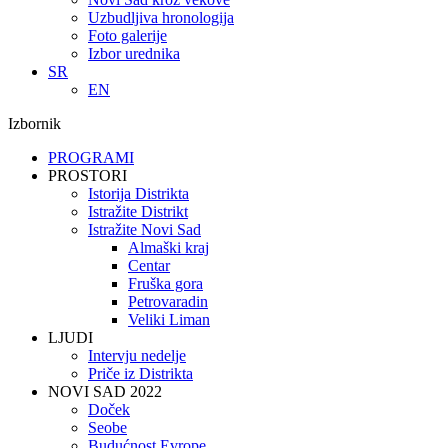
Uzbudljiva hronologija
Foto galerije
Izbor urednika
SR
EN
Izbornik
PROGRAMI
PROSTORI
Istorija Distrikta
Istražite Distrikt
Istražite Novi Sad
Almaški kraj
Centar
Fruška gora
Petrovaradin
Veliki Liman
LJUDI
Intervju nedelje
Priče iz Distrikta
NOVI SAD 2022
Doček
Seobe
Budućnost Evrope