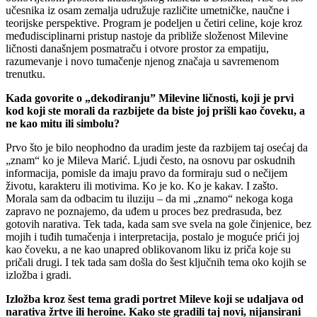
učesnika iz osam zemalja udružuje različite umetničke, naučne i
teorijske perspektive. Program je podeljen u četiri celine, koje kroz
međudisciplinarni pristup nastoje da približe složenost Milevine
ličnosti današnjem posmatraču i otvore prostor za empatiju,
razumevanje i novo tumačenje njenog značaja u savremenom
trenutku.
Kada govorite o „dekodiranju” Milevine ličnosti, koji je prvi
kod koji ste morali da razbijete da biste joj prišli kao čoveku, a
ne kao mitu ili simbolu?
Prvo što je bilo neophodno da uradim jeste da razbijem taj osećaj da
„znam“ ko je Mileva Marić. Ljudi često, na osnovu par oskudnih
informacija, pomisle da imaju pravo da formiraju sud o nečijem
životu, karakteru ili motivima. Ko je ko. Ko je kakav. I zašto.
Morala sam da odbacim tu iluziju – da mi „znamo“ nekoga koga
zapravo ne poznajemo, da uđem u proces bez predrasuda, bez
gotovih narativa. Tek tada, kada sam sve svela na gole činjenice, bez
mojih i tuđih tumačenja i interpretacija, postalo je moguće prići joj
kao čoveku, a ne kao unapred oblikovanom liku iz priča koje su
pričali drugi. I tek tada sam došla do šest ključnih tema oko kojih se
izložba i gradi.
Izložba kroz šest tema gradi portret Mileve koji se udaljava od
narativa žrtve ili heroine. Kako ste gradili taj novi, nijansirani