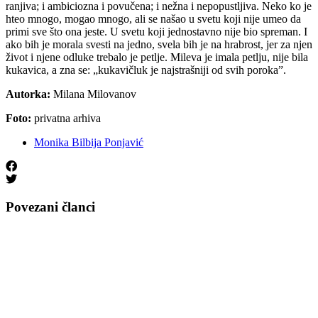
ranjiva; i ambiciozna i povučena; i nežna i nepopustljiva. Neko ko je
hteo mnogo, mogao mnogo, ali se našao u svetu koji nije umeo da
primi sve što ona jeste. U svetu koji jednostavno nije bio spreman. I
ako bih je morala svesti na jedno, svela bih je na hrabrost, jer za njen
život i njene odluke trebalo je petlje. Mileva je imala petlju, nije bila
kukavica, a zna se: „kukavičluk je najstrašniji od svih poroka”.
Autorka:
Milana Milovanov
Foto:
privatna arhiva
Monika Bilbija Ponjavić
Povezani članci