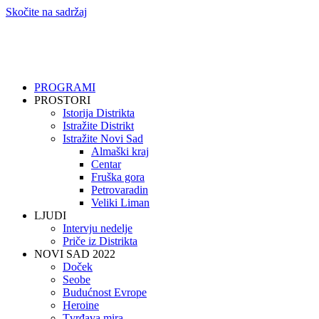
Skočite na sadržaj
PROGRAMI
PROSTORI
Istorija Distrikta
Istražite Distrikt
Istražite Novi Sad
Almaški kraj
Centar
Fruška gora
Petrovaradin
Veliki Liman
LJUDI
Intervju nedelje
Priče iz Distrikta
NOVI SAD 2022
Doček
Seobe
Budućnost Evrope
Heroine
Tvrđava mira