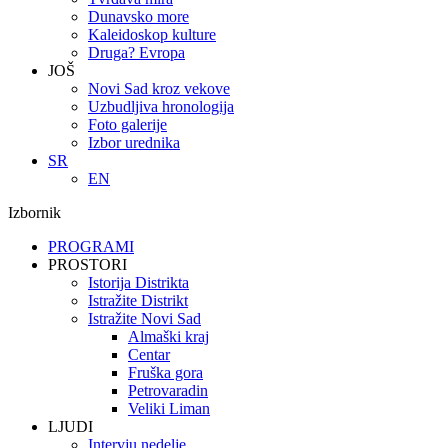
Dunavsko more
Kaleidoskop kulture
Druga? Evropa
JOŠ
Novi Sad kroz vekove
Uzbudljiva hronologija
Foto galerije
Izbor urednika
SR
EN
Izbornik
PROGRAMI
PROSTORI
Istorija Distrikta
Istražite Distrikt
Istražite Novi Sad
Almaški kraj
Centar
Fruška gora
Petrovaradin
Veliki Liman
LJUDI
Intervju nedelje