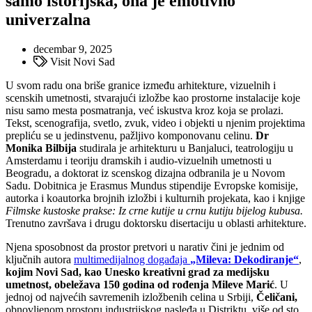
samo istorijska, ona je emotivno
univerzalna
decembar 9, 2025
Visit Novi Sad
U svom radu ona briše granice između arhitekture, vizuelnih i
scenskih umetnosti, stvarajući izložbe kao prostorne instalacije koje
nisu samo mesta posmatranja, već iskustva kroz koja se prolazi.
Tekst, scenografija, svetlo, zvuk, video i objekti u njenim projektima
prepliću se u jedinstvenu, pažljivo komponovanu celinu.
Dr
Monika Bilbija
studirala je arhitekturu u Banjaluci, teatrologiju u
Amsterdamu i teoriju dramskih i audio-vizuelnih umetnosti u
Beogradu, a doktorat iz scenskog dizajna odbranila je u Novom
Sadu. Dobitnica je Erasmus Mundus stipendije Evropske komisije,
autorka i koautorka brojnih izložbi i kulturnih projekata, kao i knjige
Filmske kustoske prakse: Iz crne kutije u crnu kutiju bijelog kubusa.
Trenutno završava i drugu doktorsku disertaciju u oblasti arhitekture.
Njena sposobnost da prostor pretvori u narativ čini je jednim od
ključnih autora
multimedijalnog događaja
„Mileva: Dekodiranje“
,
kojim Novi Sad, kao Unesko kreativni grad za medijsku
umetnost, obeležava 150 godina od rođenja Mileve Marić
. U
jednoj od najvećih savremenih izložbenih celina u Srbiji,
Čeličani,
obnovljenom prostoru industrijskog nasleđa u Distriktu, više od sto