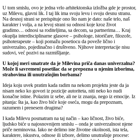
U tom smislu, ovo je jedna vrlo arhitektonska izložba gde je prostor,
uz Milevu, glavni lik. I taj lik ima svoju levu i svoju desnu stranu.
Na desnoj strani se preispituje ono što nam je dato: naše telo, naš
karakter i volja, a na levoj strani su odnosi koje kroz život
gradimo… odnosi sa roditeljima, sa decom, sa partnerima… Kraj
okuplja interdisciplinarne glasove – psihologe, istoričare, filozofe,
psihoterapeute – koji pomažu posetiocu da poveže lično i
univerzalno, pojedinačno i društveno. Njihove interpretacije nisu
sudovi, već pozivi na razmišljanje.
U kojoj meri smatrate da je Milevina priča danas univerzalna?
Može li savremeni posetilac da se prepozna u njenim izborima,
strahovima ili unutrašnjim borbama?
Ideja koju uvek pratim kada radim na nekom projektu jeste da ja
nisam neko ko govori iz pozicije autoriteta, niti neko ko nudi
konačne istine. Polazim iz sebe, ali ne iz znanja, nego iz emocije. Iz
pitanja: šta ja, kao živo biće koje oseća, mogu da prepoznam,
razumem i prenesem drugima?
I kada Milevu posmatram na taj način – kao ličnost, živo biće,
ljudsko biće u najosnovnijem smislu – onda je univerzalnost njene
priče neminovna. Iako ne delimo iste životne okolnosti, ista tela,
karaktere, iskustva, odnose ili izbore, delimo unutrašnje procese: