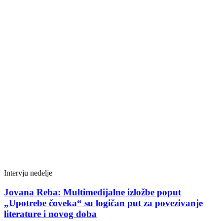
Intervju nedelje
Jovana Reba: Multimedijalne izložbe poput
„Upotrebe čoveka“ su logičan put za povezivanje
literature i novog doba