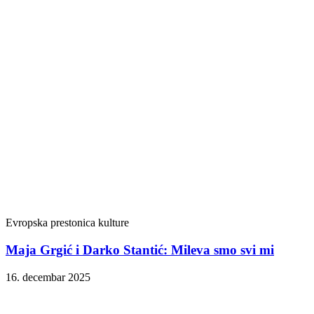
Evropska prestonica kulture
Maja Grgić i Darko Stantić: Mileva smo svi mi
16. decembar 2025