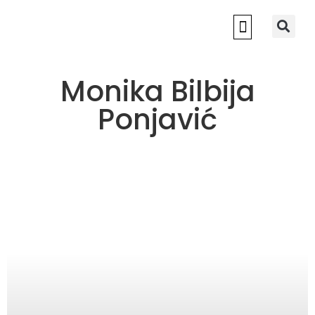
NOVI SAD 2022
Monika Bilbija
Ponjavić