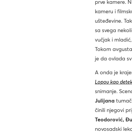
prve kamere. 
kameru i films
ušteđevine. Tak
sa svega nekol
vučjak i mladić
Tokom avgusta, 
je da ovlada s
A onda je kraj
Lopov kao detek
snimanje. Scena
Julijana
tumači
činili njegovi p
Teodorović, Đ
novosadski leka