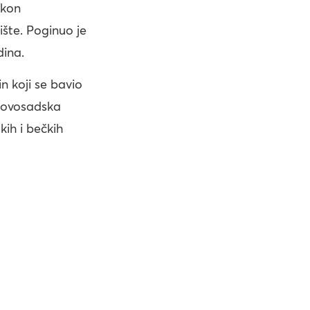
akon
ište. Poginuo je
dina.
in koji se bavio
 novosadska
kih i bečkih