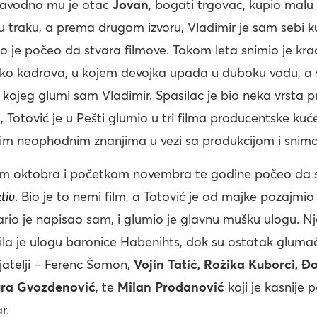
Navodno mu je otac
Jovan
, bogati trgovac, kupio malu
ku traku, a prema drugom izvoru, Vladimir je sam sebi 
o je počeo da stvara filmove. Tokom leta snimio je krać
iko kadrova, u kojem devojka upada u duboku vodu, a 
, kojeg glumi sam Vladimir. Spasilac je bio neka vrsta 
Totović je u Pešti glumio u tri filma producentske ku
vim neophodnim znanjima u vezi sa produkcijom i snim
em oktobra i početkom novembra te godine počeo da 
tiv
. Bio je to nemi film, a Totović je od majke pozajmi
rio je napisao sam, i glumio je glavnu mušku ulogu. N
la je ulogu baronice Habenihts, dok su ostatak gluma
rijatelji – Ferenc Šomon,
Vojin Tatić, Rožika Kuborci, Đ
ura Gvozdenović
, te
Milan Prodanović
koji je kasnije 
r.