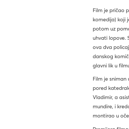
Film je pričao p
komedija) koji 
potom uz pomoć
uhvati lopove. 
ova dva polica
danskog komiča
glavni lik u fil
Film je sniman u
pored katedral
Vladimir, a asi
mundire, i kred
montirao u očev