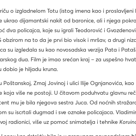
riču o izgladnelom Totu (istog imena kao i proslavljeni lik
je ukrao dijamantski nakit od baronice, ali i njega pokr
 dva policajca, koje su igrali Teodorović i Gvozdenov
S obzirom na to da je prvi bio visok i mršav, a drugi niz
jca su izgledala su kao novosadska verzija Pata i Pata
rskog dua. Film je imao srećan kraj – za uspešno hva
mu dobio je hiljadu kruna.
 Poštanskoj, Zmaj Jovinoj i ulici Ilije Ognjanovića, kao 
e koja više ne postoji. U čitavom poduhvatu glavnu reč
stent mu je bila njegova sestra Juca. Od noćnih stražar
om su iscrtali dugmad i sve oznake policajaca. Vladimir
oj radionici, više uz pomoć snimatelja i tehnike
Korvin