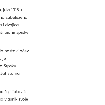
 jula 1915. u
mena zabeležena
 i dvojica
ati pionir sprske
 da nastavi očev
a je
ao Srpsku
tatista na
dišnji Totović
o vlasnik svoje