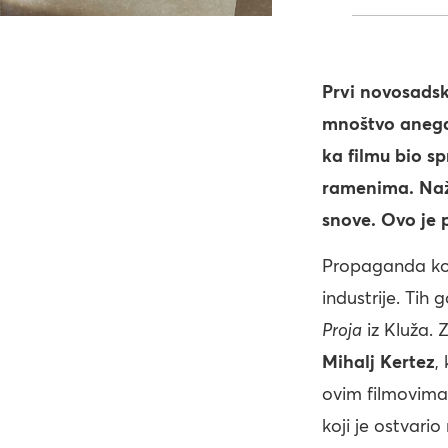
Prvi novosadsk
mnoštvo anegdot
ka filmu bio s
ramenima. Naža
snove. Ovo je p
Propaganda koja 
industrije. Tih
Proja
iz Kluža. 
Mihalj Kertez
,
ovim filmovima
koji je ostvario