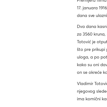
Premijera film
17. januara 191
dana sve ulazni
Dva dana kasni
za 3560 kruna,
Totović je otpu
što pre prikupi
uloga, a po pot
kako su oni da
on se okreće 
Vladimir Totovi
njegovog slede
ima komični kar