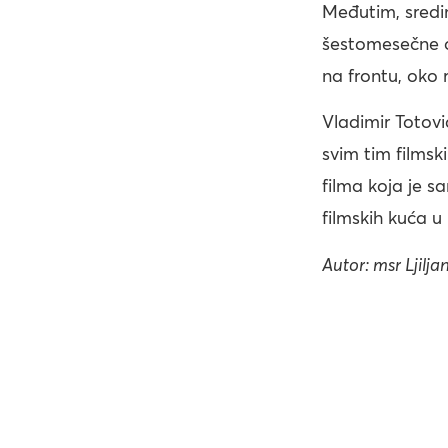
Međutim, sredin
šestomesečne ob
na frontu, oko 
Vladimir Totović
svim tim films
filma koja je sa
filmskih kuća u
Autor: msr Ljilja