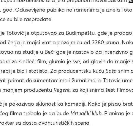
a
Lopov kao detektiv
bila je u prepunom novosadskom
b
6. god. Oduševljena publika na ramenima je iznela Totov
ce su bile rasprodate.
je Totović je otputovao za Budimpeštu, gde je proda
 od čega je majci vratio pozajmicu od 3380 kruna. Na
tovao na studije u Beč, gde je nastavio da intenzivno g
 pare za sledeći film, glumio je sve, od glavih do manje
rebi je bio i statista. Za producentsku kuću
Saša
snimio 
vali primat dokumentarcima i žurnalima, a Totović ume
ka manjem producentu
Regent
, za koji snima šest filmov
ć je pokazivao sklonost ka komediji. Kako je pisao brat
ćeg filma trebalo je da bude
Mrtvački klub
. Planirao je
akter sa dosta avanturističkih scena.