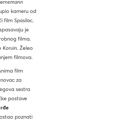
 e
rnemann
kupio kameru od
i film
Spasilac
,
spasavaju je
probnog filma.
će
Korvin
. Želeo
anjem filmova.
snima film
o novac za
jegova sestra
čke postave
orđe
postao poznati