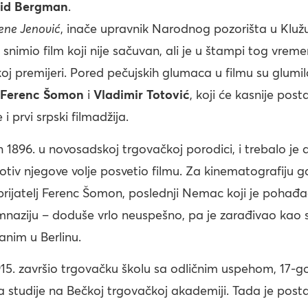
rid Bergman
.
ene Jenović
, inače upravnik Narodnog pozorišta u Klužu,
nimio film koji nije sačuvan, ali je u štampi tog vre
oj premijeri. Pored pečujskih glumaca u filmu su glumila
Ferenc Šomon
i
Vladimir Totović
, koji će kasnije post
i prvi srpski filmadžija.
n 1896. u novosadskoj trgovačkoj porodici, i trebalo je
rotiv njegove volje posvetio filmu. Za kinematografiju g
prijatelj Ferenc Šomon, poslednji Nemac koji je pohađ
mnaziju – doduše vrlo neuspešno, pa je zarađivao kao s
anim u Berlinu.
15. završio trgovačku školu sa odličnim uspehom, 17-go
 studije na Bečkoj trgovačkoj akademiji. Tada je posta