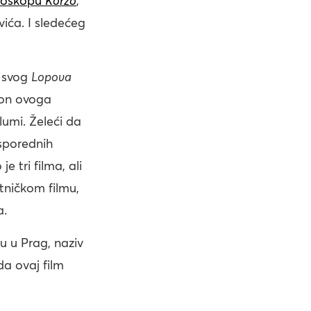
ioskopu
Korzo
,
ića. I sledećeg
o svog
Lopova
kon ovoga
lumi. Želeći da
 sporednih
je tri filma, ali
tničkom filmu,
a.
u u Prag, naziv
 da ovaj film