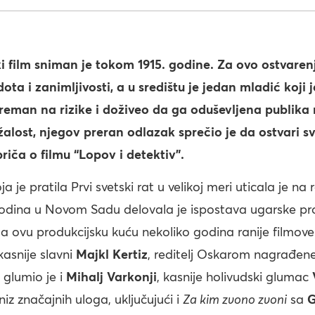
i film sniman je tokom 1915. godine. Za ovo ostvaren
a i zanimljivosti, a u središtu je jedan mladić koji j
preman na rizike i doživeo da ga oduševljena publika 
lost, njegov preran odlazak sprečio je da ostvari sv
riča o filmu “Lopov i detektiv”.
je pratila Prvi svetski rat u velikoj meri uticala je na 
 godina u Novom Sadu delovala je ispostava ugarske pr
Za ovu produkcijsku kuću nekoliko godina ranije filmove 
 kasnije slavni
Majkl Kertiz
, reditelj Oskarom nagrađen
 glumio je i
Mihalj Varkonji
, kasnije holivudski glumac
 niz značajnih uloga, uključujući i
Za kim zvono zvoni
sa
G