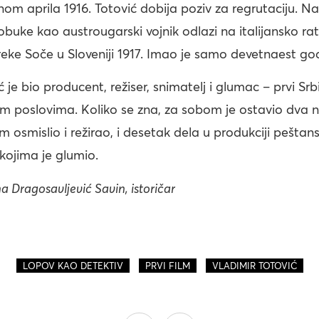
om aprila 1916. Totović dobija poziv za regrutaciju. N
uke kao austrougarski vojnik odlazi na italijansko rat
reke Soče u Sloveniji 1917. Imao je samo devetnaest go
 je bio producent, režiser, snimatelj i glumac – prvi Srb
kim poslovima. Koliko se zna, za sobom je ostavio dva
m osmislio i režirao, i desetak dela u produkciji peštans
 kojima je glumio.
na Dragosavljević Savin, istoričar
,
,
LOPOV KAO DETEKTIV
PRVI FILM
VLADIMIR TOTOVIĆ