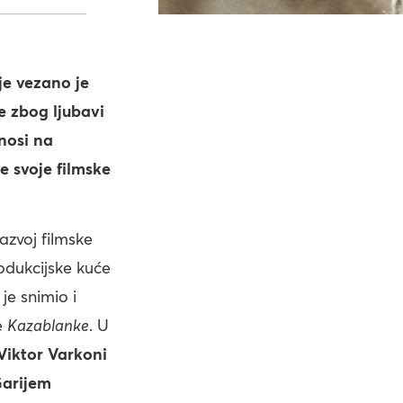
je vezano je
e zbog ljubavi
nosi na
e svoje filmske
razvoj filmske
odukcijske kuće
je snimio i
e
Kazablanke
. U
Viktor Varkoni
arijem