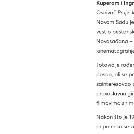
Kuperom
i
Ing
Osnivač
Proje
J
Novom Sadu je s
vest o peštansk
Novosađana –
kinematografije 
Totović je rođe
posao, ali se p
zainteresovao 
pravoslavnu gi
filmovima snim
Nakon što je 19
pripremao se za