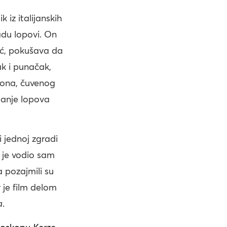
 iz italijanskih
adu lopovi. On
ić, pokušava da
ak i punačak,
šona, čuvenog
tanje lopova
i jednoj zgradi
 je vodio sam
a pozajmili su
 je film delom
a
.