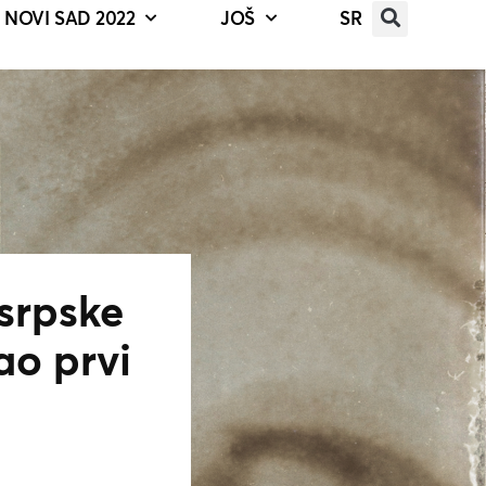
NOVI SAD 2022
JOŠ
SR
 srpske
ao prvi