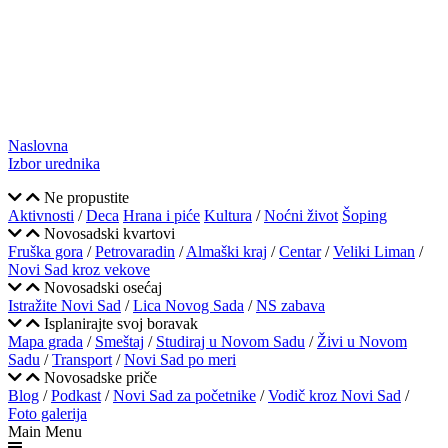
Naslovna
Izbor urednika
Ne propustite
Aktivnosti
/
Deca
Hrana i piće
Kultura
/
Noćni život
Šoping
Novosadski kvartovi
Fruška gora
/
Petrovaradin
/
Almaški kraj
/
Centar
/
Veliki Liman
/
Novi Sad kroz vekove
Novosadski osećaj
Istražite Novi Sad
/
Lica Novog Sada
/
NS zabava
Isplanirajte svoj boravak
Mapa grada
/
Smeštaj
/
Studiraj u Novom Sadu
/
Živi u Novom
Sadu
/
Transport
/
Novi Sad po meri
Novosadske priče
Blog
/
Podkast
/
Novi Sad za početnike
/
Vodič kroz Novi Sad
/
Foto galerija
Main Menu