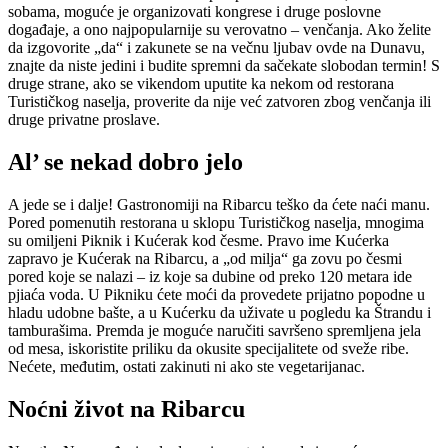
sobama, moguće je organizovati kongrese i druge poslovne
događaje, a ono najpopularnije su verovatno – venčanja. Ako želite
da izgovorite „da“ i zakunete se na večnu ljubav ovde na Dunavu,
znajte da niste jedini i budite spremni da sačekate slobodan termin! S
druge strane, ako se vikendom uputite ka nekom od restorana
Turističkog naselja, proverite da nije već zatvoren zbog venčanja ili
druge privatne proslave.
Al’ se nekad dobro jelo
A jede se i dalje! Gastronomiji na Ribarcu teško da ćete naći manu.
Pored pomenutih restorana u sklopu Turističkog naselja, mnogima
su omiljeni Piknik i Kućerak kod česme. Pravo ime Kućerka
zapravo je Kućerak na Ribarcu, a „od milja“ ga zovu po česmi
pored koje se nalazi – iz koje sa dubine od preko 120 metara ide
pjiaća voda. U Pikniku ćete moći da provedete prijatno popodne u
hladu udobne bašte, a u Kućerku da uživate u pogledu ka Štrandu i
tamburašima. Premda je moguće naručiti savršeno spremljena jela
od mesa, iskoristite priliku da okusite specijalitete od sveže ribe.
Nećete, međutim, ostati zakinuti ni ako ste vegetarijanac.
Noćni život na Ribarcu