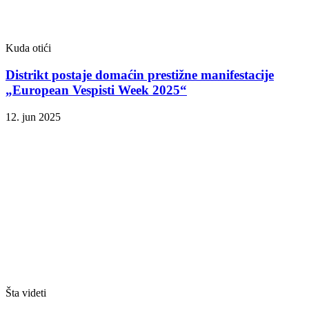
Kuda otići
Distrikt postaje domaćin prestižne manifestacije
„European Vespisti Week 2025“
12. jun 2025
Šta videti