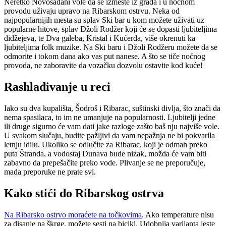
Neretko Novosađani vole da se izmeste iz grada i u noćnom
provodu uživaju upravo na Ribarskom ostrvu. Neka od
najpopularnijih mesta su splav Ski bar u kom možete uživati uz
popularne hitove, splav Džoli Rodžer koji će se dopasti ljubiteljima
didžejeva, te Dva galeba, Kristal i Kućerda, više okrenuti ka
ljubiteljima folk muzike. Na Ski baru i Džoli Rodžeru možete da se
odmorite i tokom dana ako vas put nanese. A što se tiče noćnog
provoda, ne zaboravite da vozačku dozvolu ostavite kod kuće!
Rashlađivanje u reci
Iako su dva kupališta, Šodroš i Ribarac, suštinski divlja, što znači da
nema spasilaca, to im ne umanjuje na popularnosti. Ljubitelji jedne
ili druge sigurno će vam dati jake razloge zašto baš nju najviše vole.
U svakom slučaju, budite pažljivi da vam nepažnja ne bi pokvarila
letnju idilu. Ukoliko se odlučite za Ribarac, koji je odmah preko
puta Štranda, a vodostaj Dunava bude nizak, možda će vam biti
zabavno da prepešačite preko vode. Plivanje se ne preporučuje,
mada preporuke ne prate svi.
Kako stići do Ribarskog ostrva
Na Ribarsko ostrvo moraćete na točkovima
. Ako temperature nisu
za disanje na škrge, možete sesti na bicikl. Udobnija varijanta jeste