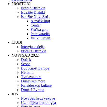
PROSTORI
Istorija Distrikta
Istražite Distrikt
Istražite Novi Sad
Almaški kraj
Centar
Fruška gora
Petrovaradin
Veliki Liman
LJUDI
Intervju nedelje
Priče iz Distrikta
NOVI SAD 2022
Doček
Seobe
Budućnost Evrope
Heroine
Tvrđava mira
Dunavsko more
Kaleidoskop kulture
Druga? Evropa
JOŠ
Novi Sad kroz vekove
Uzbudljiva hronologija
Foto galerije