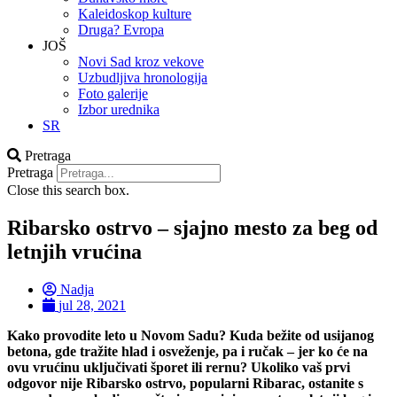
Kaleidoskop kulture
Druga? Evropa
JOŠ
Novi Sad kroz vekove
Uzbudljiva hronologija
Foto galerije
Izbor urednika
SR
Pretraga
Pretraga
Close this search box.
Ribarsko ostrvo – sjajno mesto za beg od
letnjih vrućina
Nadja
jul 28, 2021
Kako provodite leto u Novom Sadu? Kuda bežite od usijanog
betona, gde tražite hlad i osveženje, pa i ručak – jer ko će na
ovu vrućinu uključivati šporet ili rernu? Ukoliko vaš prvi
odgovor nije Ribarsko ostrvo, popularni Ribarac, ostanite s