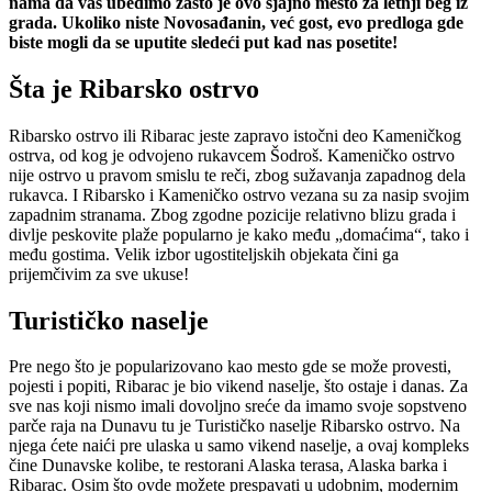
nama da vas ubedimo zašto je ovo sjajno mesto za letnji beg iz
grada. Ukoliko niste Novosađanin, već gost, evo predloga gde
biste mogli da se uputite sledeći put kad nas posetite!
Šta je Ribarsko ostrvo
Ribarsko ostrvo ili Ribarac jeste zapravo istočni deo Kameničkog
ostrva, od kog je odvojeno rukavcem Šodroš. Kameničko ostrvo
nije ostrvo u pravom smislu te reči, zbog sužavanja zapadnog dela
rukavca. I Ribarsko i Kameničko ostrvo vezana su za nasip svojim
zapadnim stranama. Zbog zgodne pozicije relativno blizu grada i
divlje peskovite plaže popularno je kako među „domaćima“, tako i
među gostima. Velik izbor ugostiteljskih objekata čini ga
prijemčivim za sve ukuse!
Turističko naselje
Pre nego što je popularizovano kao mesto gde se može provesti,
pojesti i popiti, Ribarac je bio vikend naselje, što ostaje i danas. Za
sve nas koji nismo imali dovoljno sreće da imamo svoje sopstveno
parče raja na Dunavu tu je Turističko naselje Ribarsko ostrvo. Na
njega ćete naići pre ulaska u samo vikend naselje, a ovaj kompleks
čine Dunavske kolibe, te restorani Alaska terasa, Alaska barka i
Ribarac. Osim što ovde možete prespavati u udobnim, modernim