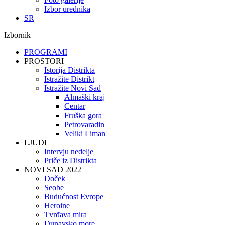
Izbor urednika
SR
Izbornik
PROGRAMI
PROSTORI
Istorija Distrikta
Istražite Distrikt
Istražite Novi Sad
Almaški kraj
Centar
Fruška gora
Petrovaradin
Veliki Liman
LJUDI
Intervju nedelje
Priče iz Distrikta
NOVI SAD 2022
Doček
Seobe
Budućnost Evrope
Heroine
Tvrđava mira
Dunavsko more