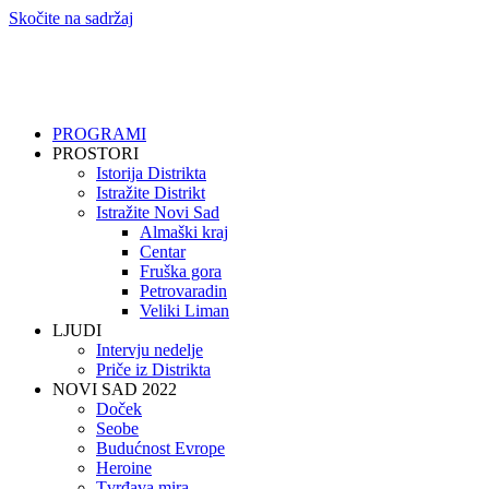
Skočite na sadržaj
PROGRAMI
PROSTORI
Istorija Distrikta
Istražite Distrikt
Istražite Novi Sad
Almaški kraj
Centar
Fruška gora
Petrovaradin
Veliki Liman
LJUDI
Intervju nedelje
Priče iz Distrikta
NOVI SAD 2022
Doček
Seobe
Budućnost Evrope
Heroine
Tvrđava mira