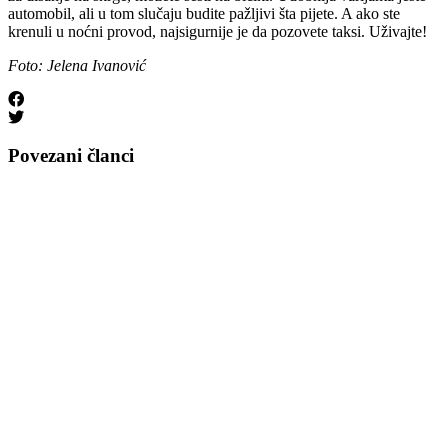
automobil, ali u tom slučaju budite pažljivi šta pijete. A ako ste
krenuli u noćni provod, najsigurnije je da pozovete taksi. Uživajte!
Foto: Jelena Ivanović
Povezani članci