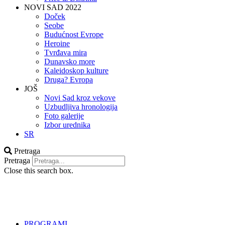
NOVI SAD 2022
Doček
Seobe
Budućnost Evrope
Heroine
Tvrđava mira
Dunavsko more
Kaleidoskop kulture
Druga? Evropa
JOŠ
Novi Sad kroz vekove
Uzbudljiva hronologija
Foto galerije
Izbor urednika
SR
Pretraga
Pretraga
Close this search box.
PROGRAMI