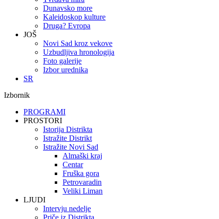
Dunavsko more
Kaleidoskop kulture
Druga? Evropa
JOŠ
Novi Sad kroz vekove
Uzbudljiva hronologija
Foto galerije
Izbor urednika
SR
Izbornik
PROGRAMI
PROSTORI
Istorija Distrikta
Istražite Distrikt
Istražite Novi Sad
Almaški kraj
Centar
Fruška gora
Petrovaradin
Veliki Liman
LJUDI
Intervju nedelje
Priče iz Distrikta