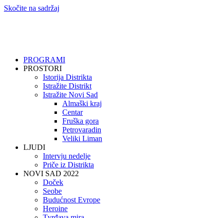
Skočite na sadržaj
PROGRAMI
PROSTORI
Istorija Distrikta
Istražite Distrikt
Istražite Novi Sad
Almaški kraj
Centar
Fruška gora
Petrovaradin
Veliki Liman
LJUDI
Intervju nedelje
Priče iz Distrikta
NOVI SAD 2022
Doček
Seobe
Budućnost Evrope
Heroine
Tvrđava mira