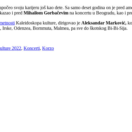
 započeo svoju karijeru još kao dete. Sa samo deset godina on je pred
okazao i pred
Mihailom Gorbačevim
na koncertu u Beogradu, kao i p
metnosti
Kaleidoskopa kulture, dirigovao je
Aleksandar
Marković,
ko
a, Irske, Odenzea, Bornmuta, Malmea, pa sve do škotskog Bi-Bi-Sija.
ulture 2022
,
Koncerti
,
Korzo