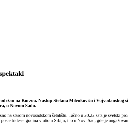
spektakl
je održan na Korzou. Nastup Stefana Milenkovića i Vojvođanskog 
bra, u Novom Sadu.
o na starom novosadskom šetalištu. Tačno u 20.22 sata je svetski prosl
osle trideset godina vratio u Srbiju, i to u Novi Sad, gde je angažova