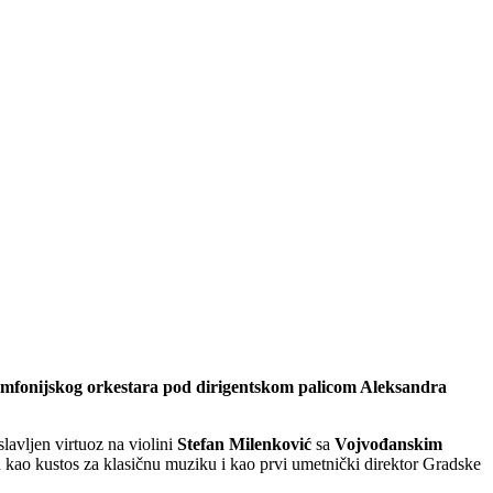
simfonijskog orkestara pod dirigentskom palicom Aleksandra
avljen virtuoz na violini
Stefan Milenković
sa
Vojvođanskim
n kao kustos za klasičnu muziku i kao prvi umetnički direktor Gradske