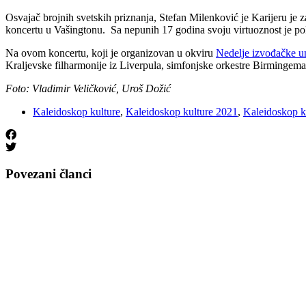
Osvajač brojnih svetskih priznanja, Stefan Milenković je Karijeru je
koncertu u Vašingtonu. Sa nepunih 17 godina svoju virtuoznost je p
Na ovom koncertu, koji je organizovan u okviru
Nedelje izvođačke u
Kraljevske filharmonije iz Liverpula, simfonjske orkestre Birmingem
Foto: Vladimir Veličković, Uroš Dožić
Kaleidoskop kulture
,
Kaleidoskop kulture 2021
,
Kaleidoskop k
Povezani članci