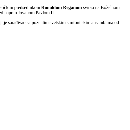
 američkim predsednikom
Ronaldom Reganom
svirao na Božićnom
red papom Jovanom Pavlom II.
ji je sarađivao sa poznatim svetskim simfonijskim ansamblima od