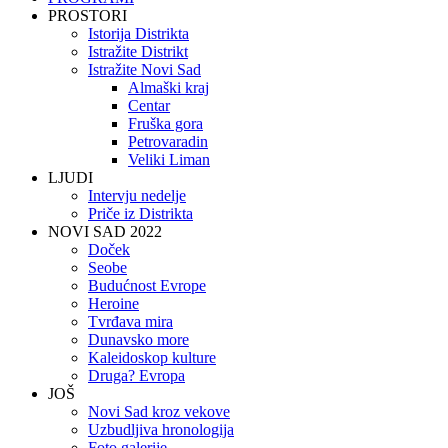
PROSTORI
Istorija Distrikta
Istražite Distrikt
Istražite Novi Sad
Almaški kraj
Centar
Fruška gora
Petrovaradin
Veliki Liman
LJUDI
Intervju nedelje
Priče iz Distrikta
NOVI SAD 2022
Doček
Seobe
Budućnost Evrope
Heroine
Tvrđava mira
Dunavsko more
Kaleidoskop kulture
Druga? Evropa
JOŠ
Novi Sad kroz vekove
Uzbudljiva hronologija
Foto galerije