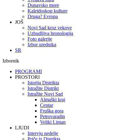
Dunavsko more
Kaleidoskop kulture
Druga? Evropa
JOŠ
Novi Sad kroz vekove
Uzbudljiva hronologija
Foto galerije
Izbor urednika
SR
Izbornik
PROGRAMI
PROSTORI
Istorija Distrikta
Istražite Distrikt
Istražite Novi Sad
Almaški kraj
Centar
Fruška gora
Petrovaradin
Veliki Liman
LJUDI
Intervju nedelje
Priče iz Distrikta