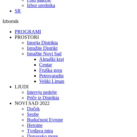
Izbor urednika
SR
Izbornik
PROGRAMI
PROSTORI
Istorija Distrikta
Istražite Distrikt
Istražite Novi Sad
Almaški kraj
Centar
Fruška gora
Petrovaradin
Veliki Liman
LJUDI
Intervju nedelje
Priče iz Distrikta
NOVI SAD 2022
Doček
Seobe
Budućnost Evrope
Heroine
Tvrđava mira
Dunavsko more