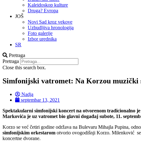
Kaleidoskop kulture
Druga? Evropa
JOŠ
Novi Sad kroz vekove
Uzbudljiva hronologija
Foto galerije
Izbor urednika
SR
Pretraga
Pretraga
Close this search box.
Simfonijski vatromet: Na Korzou muzički 
Nadja
septembar 13, 2021
Spektakularni simfonijski koncert na otvorenom tradicionalno 
Markovića je uz vatromet bio glavni događaj subote, 11. septem
Korzo se već četiri godine održava na Bulevaru Mihajla Pupina, odnosn
simfonijskim orkestarom
otvorio ovogodišnji Korzo. Milenković se p
koncertne dvorane.