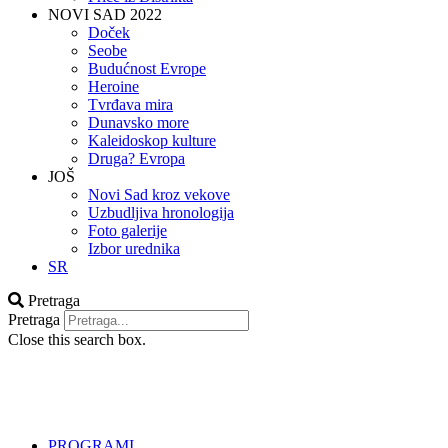
NOVI SAD 2022
Doček
Seobe
Budućnost Evrope
Heroine
Tvrđava mira
Dunavsko more
Kaleidoskop kulture
Druga? Evropa
JOŠ
Novi Sad kroz vekove
Uzbudljiva hronologija
Foto galerije
Izbor urednika
SR
Pretraga
Pretraga
Close this search box.
PROGRAMI