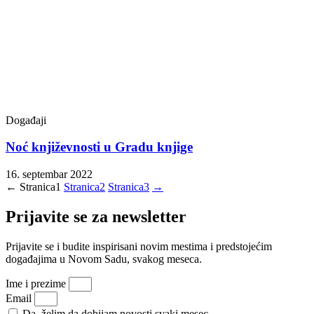
Događaji
Noć književnosti u Gradu knjige
16. septembar 2022
←
Stranica
1
Stranica
2
Stranica
3
→
Prijavite se za newsletter
Prijavite se i budite inspirisani novim mestima i predstojećim
događajima u Novom Sadu, svakog meseca.
Ime i prezime
Email
Da, želim da dobijam novosti svaki mesec.