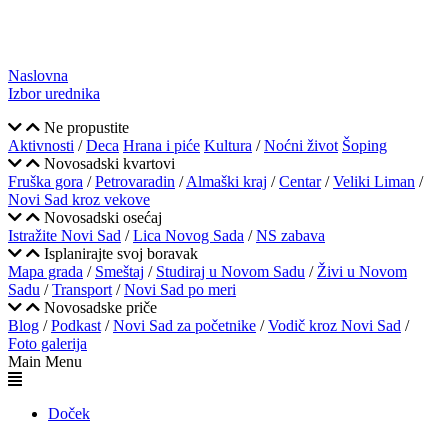
Naslovna
Izbor urednika
Ne propustite
Aktivnosti
/
Deca
Hrana i piće
Kultura
/
Noćni život
Šoping
Novosadski kvartovi
Fruška gora
/
Petrovaradin
/
Almaški kraj
/
Centar
/
Veliki Liman
/
Novi Sad kroz vekove
Novosadski osećaj
Istražite Novi Sad
/
Lica Novog Sada
/
NS zabava
Isplanirajte svoj boravak
Mapa grada
/
Smeštaj
/
Studiraj u Novom Sadu
/
Živi u Novom
Sadu
/
Transport
/
Novi Sad po meri
Novosadske priče
Blog
/
Podkast
/
Novi Sad za početnike
/
Vodič kroz Novi Sad
/
Foto galerija
Main Menu
Doček