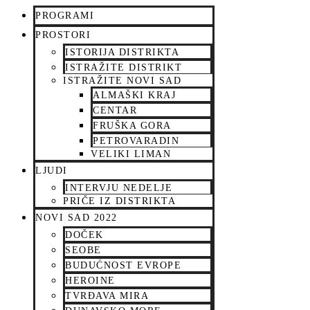
PROGRAMI
PROSTORI
ISTORIJA DISTRIKTA
ISTRAŽITE DISTRIKT
ISTRAŽITE NOVI SAD
ALMAŠKI KRAJ
CENTAR
FRUŠKA GORA
PETROVARADIN
VELIKI LIMAN
LJUDI
INTERVJU NEDELJE
PRIČE IZ DISTRIKTA
NOVI SAD 2022
DOČEK
SEOBE
BUDUĆNOST EVROPE
HEROINE
TVRĐAVA MIRA