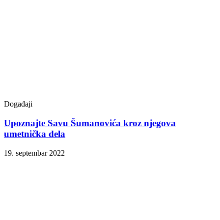
Događaji
Upoznajte Savu Šumanovića kroz njegova
umetnička dela
19. septembar 2022