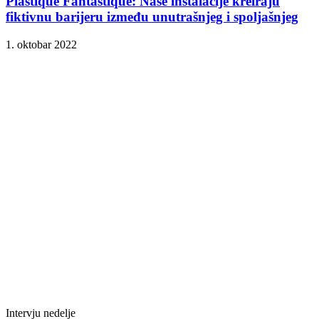
Plastique Fantastique: Naše instalacije kreiraju
fiktivnu barijeru između unutrašnjeg i spoljašnjeg
1. oktobar 2022
Intervju nedelje