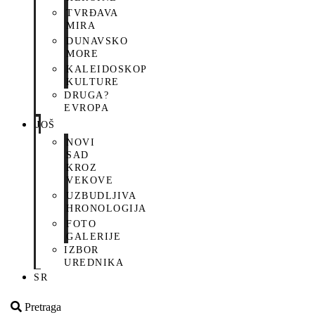
TVRĐAVA
MIRA
DUNAVSKO
MORE
KALEIDOSKOP
KULTURE
DRUGA?
EVROPA
JOŠ
NOVI
SAD
KROZ
VEKOVE
UZBUDLJIVA
HRONOLOGIJA
FOTO
GALERIJE
IZBOR
UREDNIKA
SR
Pretraga