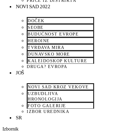
PRIČE IZ DISTRIKTA
NOVI SAD 2022
DOČEK
SEOBE
BUDUĆNOST EVROPE
HEROINE
TVRĐAVA MIRA
DUNAVSKO MORE
KALEIDOSKOP KULTURE
DRUGA? EVROPA
JOŠ
NOVI SAD KROZ VEKOVE
UZBUDLJIVA
HRONOLOGIJA
FOTO GALERIJE
IZBOR UREDNIKA
SR
Izbornik