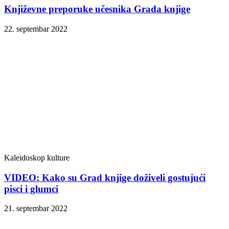
Književne preporuke učesnika Grada knjige
22. septembar 2022
Kaleidoskop kulture
VIDEO: Kako su Grad knjige doživeli gostujući
pisci i glumci
21. septembar 2022