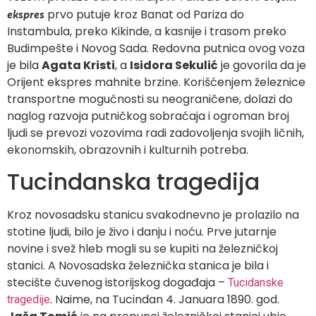
prvo putuje kroz Banat od Pariza do
ekspres
Instambula, preko Kikinde, a kasnije i trasom preko
Budimpešte i Novog Sada. Redovna putnica ovog voza
je bila
Agata Kristi
, a
Isidora Sekulić
je govorila da je
Orijent ekspres mahnite brzine. Korišćenjem železnice
transportne mogućnosti su neograničene, dolazi do
naglog razvoja putničkog sobraćaja i ogroman broj
ljudi se prevozi vozovima radi zadovoljenja svojih ličnih,
ekonomskih, obrazovnih i kulturnih potreba.
Tucindanska tragedija
Kroz novosadsku stanicu svakodnevno je prolazilo na
stotine ljudi, bilo je živo i danju i noću. Prve jutarnje
novine i svež hleb mogli su se kupiti na železničkoj
stanici. A Novosadska železnička stanica je bila i
stecište čuvenog istorijskog događaja –
Tucidanske
. Naime, na Tucindan 4. Januara 1890. god.
tragedije