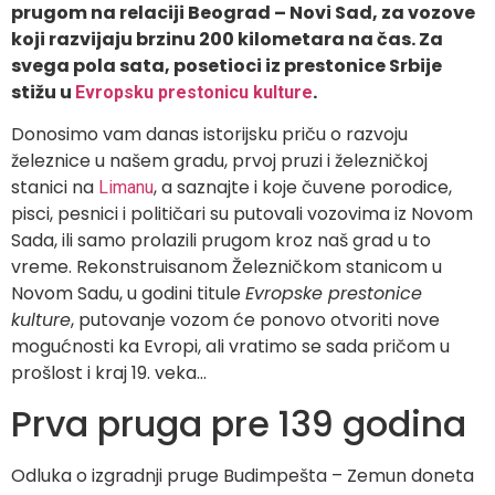
prugom na relaciji Beograd – Novi Sad, za vozove
koji razvijaju brzinu 200 kilometara na čas. Za
svega pola sata, posetioci iz prestonice Srbije
stižu u
.
Evropsku prestonicu kulture
Donosimo vam danas istorijsku priču o razvoju
železnice u našem gradu, prvoj pruzi i železničkoj
stanici na
, a saznajte i koje čuvene porodice,
Limanu
pisci, pesnici i političari su putovali vozovima iz Novom
Sada, ili samo prolazili prugom kroz naš grad u to
vreme. Rekonstruisanom Železničkom stanicom u
Novom Sadu, u godini titule
Evropske prestonice
kulture
, putovanje vozom će ponovo otvoriti nove
mogućnosti ka Evropi, ali vratimo se sada pričom u
prošlost i kraj 19. veka…
Prva pruga pre 139 godina
Odluka o izgradnji pruge Budimpešta – Zemun doneta