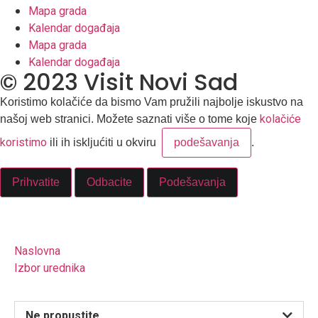
Mapa grada
Kalendar događaja
Mapa grada
Kalendar događaja
© 2023 Visit Novi Sad
Koristimo kolačiće da bismo Vam pružili najbolje iskustvo na
kolačiće
našoj web stranici. Možete saznati više o tome koje
koristimo
ili ih iskljućiti u okviru
podešavanja
.
Prihvatite
Odbacite
Podešavanja
Naslovna
Izbor urednika
Ne propustite