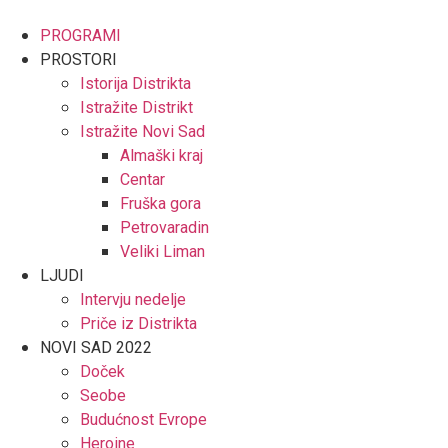
PROGRAMI
PROSTORI
Istorija Distrikta
Istražite Distrikt
Istražite Novi Sad
Almaški kraj
Centar
Fruška gora
Petrovaradin
Veliki Liman
LJUDI
Intervju nedelje
Priče iz Distrikta
NOVI SAD 2022
Doček
Seobe
Budućnost Evrope
Heroine