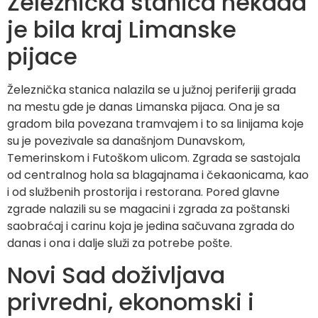
Železnička stanica nekada
je bila kraj Limanske
pijace
Železnička stanica nalazila se u južnoj periferiji grada
na mestu gde je danas Limanska pijaca. Ona je sa
gradom bila povezana tramvajem i to sa linijama koje
su je povezivale sa današnjom Dunavskom,
Temerinskom i Futoškom ulicom. Zgrada se sastojala
od centralnog hola sa blagajnama i čekaonicama, kao
i od službenih prostorija i restorana. Pored glavne
zgrade nalazili su se magacini i zgrada za poštanski
saobraćaj i carinu koja je jedina sačuvana zgrada do
danas i ona i dalje služi za potrebe pošte.
Novi Sad doživljava
privredni, ekonomski i