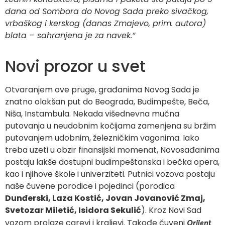
dana od Sombora do Novog Sada preko sivačkog,
vrbaškog i kerskog (danas Zmajevo, prim. autora)
blata – sahranjena je za navek.”
Novi prozor u svet
Otvaranjem ove pruge, građanima Novog Sada je
znatno olakšan put do Beograda, Budimpešte, Beča,
Niša, Instambula. Nekada višednevna mučna
putovanja u neudobnim kočijama zamenjena su bržim
putovanjem udobnim, železničkim vagonima. Iako
treba uzeti u obzir finansijski momenat, Novosađanima
postaju lakše dostupni budimpeštanska i bečka opera,
kao i njihove škole i univerziteti. Putnici vozova postaju
naše čuvene porodice i pojedinci (porodica
Dunđerski, Laza Kostić, Jovan Jovanović Zmaj,
Svetozar Miletić, Isidora Sekulić
). Kroz Novi Sad
vozom prolaze carevi i kraljevi. Takođe čuveni
Orijent