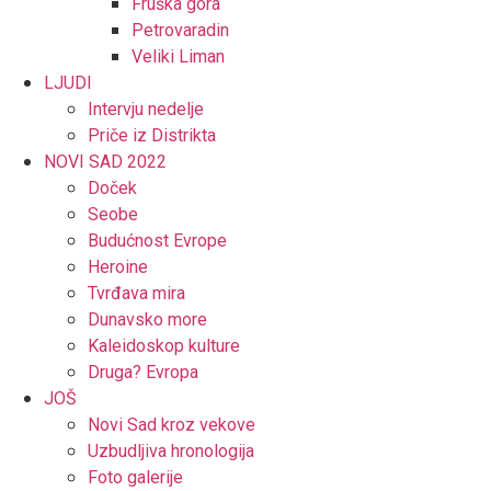
Fruška gora
Petrovaradin
Veliki Liman
LJUDI
Intervju nedelje
Priče iz Distrikta
NOVI SAD 2022
Doček
Seobe
Budućnost Evrope
Heroine
Tvrđava mira
Dunavsko more
Kaleidoskop kulture
Druga? Evropa
JOŠ
Novi Sad kroz vekove
Uzbudljiva hronologija
Foto galerije