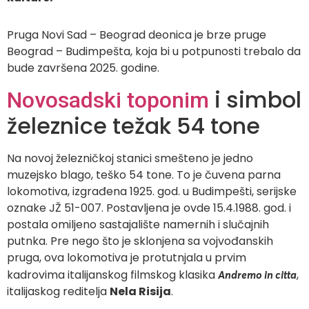
Pruga Novi Sad – Beograd deonica je brze pruge
Beograd – Budimpešta, koja bi u potpunosti trebalo da
bude završena 2025. godine.
i simbol
Novosadski toponim
železnice težak 54 tone
Na novoj železničkoj stanici smešteno je jedno
muzejsko blago, teško 54 tone. To je čuvena parna
lokomotiva, izgrađena 1925. god. u Budimpešti, serijske
oznake JŽ 51-007. Postavljena je ovde 15.4.1988. god. i
postala omiljeno sastajalište namernih i slučajnih
putnka. Pre nego što je sklonjena sa vojvođanskih
pruga, ova lokomotiva je protutnjala u prvim
kadrovima italijanskog filmskog klasika
,
Andremo in citta
italijaskog reditelja
Nela Risija
.