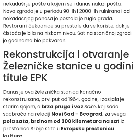
nekadašnje pošte u kojem se i danas nalazi pošta.
Nova zgrada je u periodu 90-ih i 2000-ih ruinirana i od
nekadašnjeg ponosa je postala je ruglo grada.
Restoran i čekaonice su prestale da se koriste, dok je
čistoća je bila na niskom nivou. Sat na staničnoj zgradi
je godinama bio pokvaren.
Rekonstrukcija i otvaranje
Železničke stanice u godini
titule EPK
Danas je ova železnička stanica konačno
rekonstruisana, prvi put od 1964. godine, i zasijala je
starim sjajem, a
brza pruga i voz
Soko
, koji sada
saobraća na relaciji
Novi Sad – Beograd
, za svega
pola sata, brzinom od 200 kilometara na sat
iz
prestonice Srbije stiže u
Evropsku prestonicu
kulture.