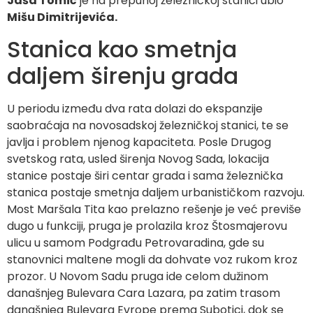
Jaša Tomić
je na prepunoj železničkoj stanici ubio
Mišu Dimitrijevića.
Stanica kao smetnja
daljem širenju grada
U periodu između dva rata dolazi do ekspanzije
saobraćaja na novosadskoj železničkoj stanici, te se
javlja i problem njenog kapaciteta. Posle Drugog
svetskog rata, usled širenja Novog Sada, lokacija
stanice postaje širi centar grada i sama železnička
stanica postaje smetnja daljem urbanističkom razvoju.
Most Maršala Tita kao prelazno rešenje je već previše
dugo u funkciji, pruga je prolazila kroz Štosmajerovu
ulicu u samom Podgrađu Petrovaradina, gde su
stanovnici maltene mogli da dohvate voz rukom kroz
prozor. U Novom Sadu pruga ide celom dužinom
današnjeg Bulevara Cara Lazara, pa zatim trasom
današnjeg Bulevara Evrope prema Subotici, dok se