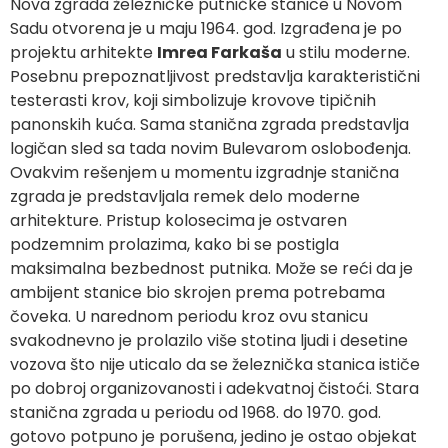
Nova zgrada železničke putničke stanice u Novom
Sadu otvorena je u maju 1964. god. Izgrađena je po
projektu arhitekte
Imrea Farkaša
u stilu moderne.
Posebnu prepoznatljivost predstavlja karakteristični
testerasti krov, koji simbolizuje krovove tipičnih
panonskih kuća. Sama stanična zgrada predstavlja
logičan sled sa tada novim Bulevarom oslobođenja.
Ovakvim rešenjem u momentu izgradnje stanična
zgrada je predstavljala remek delo moderne
arhitekture. Pristup kolosecima je ostvaren
podzemnim prolazima, kako bi se postigla
maksimalna bezbednost putnika. Može se reći da je
ambijent stanice bio skrojen prema potrebama
čoveka. U narednom periodu kroz ovu stanicu
svakodnevno je prolazilo više stotina ljudi i desetine
vozova što nije uticalo da se železnička stanica ističe
po dobroj organizovanosti i adekvatnoj čistoći. Stara
stanična zgrada u periodu od 1968. do 1970. god.
gotovo potpuno je porušena, jedino je ostao objekat