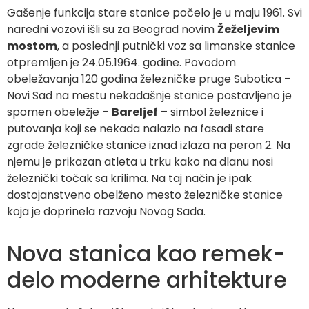
Gašenje funkcija stare stanice počelo je u maju 1961. Svi
naredni vozovi išli su za Beograd novim
Žeželjevim
mostom
, a poslednji putnički voz sa limanske stanice
otpremljen je 24.05.1964. godine. Povodom
obeležavanja 120 godina železničke pruge Subotica –
Novi Sad na mestu nekadašnje stanice postavljeno je
spomen obeležje –
Bareljef
– simbol železnice i
putovanja koji se nekada nalazio na fasadi stare
zgrade železničke stanice iznad izlaza na peron 2. Na
njemu je prikazan atleta u trku kako na dlanu nosi
železnički točak sa krilima. Na taj način je ipak
dostojanstveno obelženo mesto železničke stanice
koja je doprinela razvoju Novog Sada.
Nova stanica kao remek-
delo moderne arhitekture