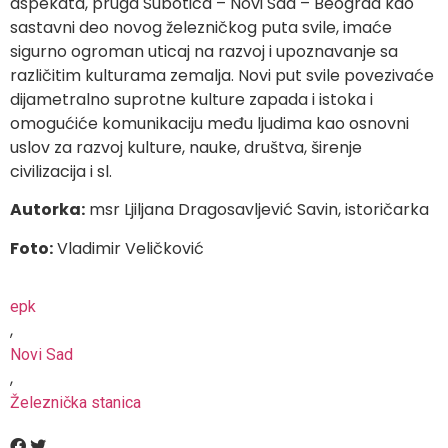
aspekata, pruga Subotica – Novi Sad – Beograd kao
sastavni deo novog železničkog puta svile, imaće
sigurno ogroman uticaj na razvoj i upoznavanje sa
različitim kulturama zemalja. Novi put svile povezivaće
dijametralno suprotne kulture zapada i istoka i
omogućiće komunikaciju među ljudima kao osnovni
uslov za razvoj kulture, nauke, društva, širenje
civilizacija i sl.
Autorka:
msr Ljiljana Dragosavljević Savin, istoričarka
Foto:
Vladimir Veličković
epk
,
Novi Sad
,
Železnička stanica