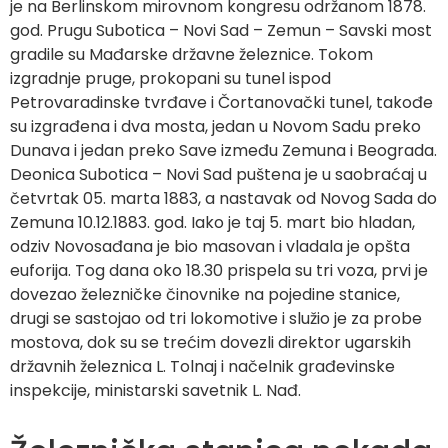
je na Berlinskom mirovnom kongresu održanom 1878.
god. Prugu Subotica – Novi Sad – Zemun – Savski most
gradile su Mađarske državne železnice. Tokom
izgradnje pruge, prokopani su tunel ispod
Petrovaradinske tvrđave i Čortanovački tunel, takođe
su izgrađena i dva mosta, jedan u Novom Sadu preko
Dunava i jedan preko Save između Zemuna i Beograda.
Deonica Subotica – Novi Sad puštena je u saobraćaj u
četvrtak 05. marta 1883, a nastavak od Novog Sada do
Zemuna 10.12.1883. god. Iako je taj 5. mart bio hladan,
odziv Novosađana je bio masovan i vladala je opšta
euforija. Tog dana oko 18.30 prispela su tri voza, prvi je
dovezao železničke činovnike na pojedine stanice,
drugi se sastojao od tri lokomotive i služio je za probe
mostova, dok su se trećim dovezli direktor ugarskih
državnih železnica L. Tolnaj i načelnik građevinske
inspekcije, ministarski savetnik L. Nađ.