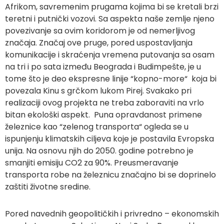
Afrikom, savremenim prugama kojima bi se kretali brzi
teretni i putnički vozovi. Sa aspekta naše zemlje njeno
povezivanje sa ovim koridorom je od nemerljivog
značaja. Značaj ove pruge, pored uspostavljanja
komunikacije i skraćenja vremena putovanja sa osam
na tri i po sata između Beograda i Budimpešte, je u
tome što je deo ekspresne linije “kopno-more“ koja bi
povezala Kinu s grčkom lukom Pirej. Svakako pri
realizaciji ovog projekta ne treba zaboraviti na vrlo
bitan ekološki aspekt. Puna opravdanost primene
železnice kao “zelenog transporta“ ogleda se u
ispunjenju klimatskih ciljeva koje je postavila Evropska
unija. Na osnovu njih do 2050. godine potrebno je
smanjiti emisiju CO2 za 90%. Preusmeravanje
transporta robe na železnicu značajno bi se doprinelo
zaštiti životne sredine.
Pored navednih geopolitičkih i privredno – ekonomskih