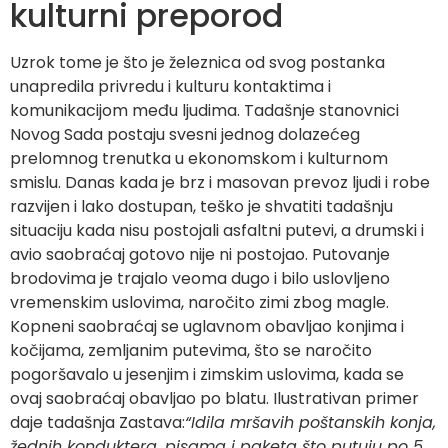
kulturni preporod
Uzrok tome je što je železnica od svog postanka
unapredila privredu i kulturu kontaktima i
komunikacijom među ljudima. Tadašnje stanovnici
Novog Sada postaju svesni jednog dolazećeg
prelomnog trenutka u ekonomskom i kulturnom
smislu. Danas kada je brz i masovan prevoz ljudi i robe
razvijen i lako dostupan, teško je shvatiti tadašnju
situaciju kada nisu postojali asfaltni putevi, a drumski i
avio saobraćaj gotovo nije ni postojao. Putovanje
brodovima je trajalo veoma dugo i bilo uslovljeno
vremenskim uslovima, naročito zimi zbog magle.
Kopneni saobraćaj se uglavnom obavljao konjima i
kočijama, zemljanim putevima, što se naročito
pogoršavalo u jesenjim i zimskim uslovima, kada se
ovaj saobraćaj obavljao po blatu. Ilustrativan primer
daje tadašnja Zastava:
“Idila mršavih poštanskih konja,
žednih konduktera, pisama i paketa što putuju po 5