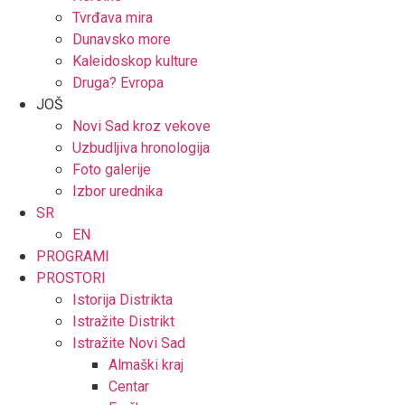
Tvrđava mira
Dunavsko more
Kaleidoskop kulture
Druga? Evropa
JOŠ
Novi Sad kroz vekove
Uzbudljiva hronologija
Foto galerije
Izbor urednika
SR
EN
PROGRAMI
PROSTORI
Istorija Distrikta
Istražite Distrikt
Istražite Novi Sad
Almaški kraj
Centar