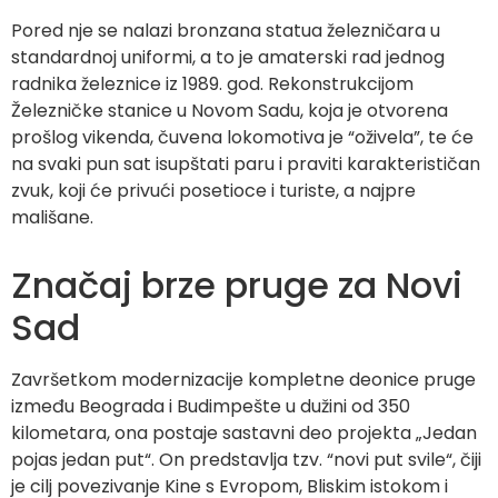
Pored nje se nalazi bronzana statua železničara u
standardnoj uniformi, a to je amaterski rad jednog
radnika železnice iz 1989. god. Rekonstrukcijom
Železničke stanice u Novom Sadu, koja je otvorena
prošlog vikenda, čuvena lokomotiva je “oživela”, te će
na svaki pun sat isupštati paru i praviti karakterističan
zvuk, koji će privući posetioce i turiste, a najpre
mališane.
Značaj brze pruge za Novi
Sad
Završetkom modernizacije kompletne deonice pruge
između Beograda i Budimpešte u dužini od 350
kilometara, ona postaje sastavni deo projekta „Jedan
pojas jedan put“. On predstavlja tzv. “novi put svile“, čiji
je cilj povezivanje Kine s Evropom, Bliskim istokom i