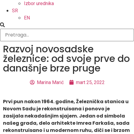
Izbor urednika
SR
EN
Razvoj novosadske
železnice: od svoje prve do
današnje brze pruge
Marina Marić
mart 25, 2022
Prvi pun nakon 1964. godine, Železnička stanica u
Novom Sadu je rekonstruisana i ponovo je
zasijala nekadašnjim sjajem. Jedan od simbola
našeg grada, delo arhitekte Imrea Farkaša, sada
rekonstruisano i u modernom ruhu, diči se i brzom