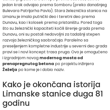
jedan krak odvajao prema Somboru (preko današnjeg
Bulevara Patrijarha Pavla). Stara železnička stanica na
Limanu je imala putnički deo i teretni deo prema
Dunavu, kao i kolosek prema pristaništu. Pored toga
što su železnički kapaciteti kočili širenje grada prema
Dunavu, oni su postali nedovoljni za tadašnji stepen
razvoja železničkog saobraćaja. Paralelno sa
preseljenjem kompletne industrije u severni deo grada
pravi se i novi koncept trasa pruga. Ovo je omogućeno
i izgradnjom novog
modernog mosta od
prenapregnutog betona
po projektu inžinjera
Žeželja
po kome je i dobio naziv.
Kako je okončana istorija
Limanske stanice duga 81
godinu