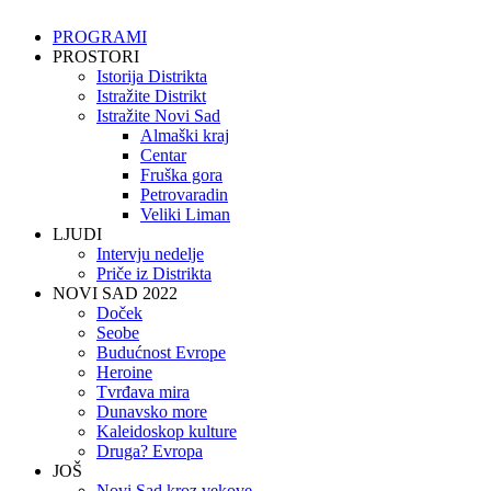
PROGRAMI
PROSTORI
Istorija Distrikta
Istražite Distrikt
Istražite Novi Sad
Almaški kraj
Centar
Fruška gora
Petrovaradin
Veliki Liman
LJUDI
Intervju nedelje
Priče iz Distrikta
NOVI SAD 2022
Doček
Seobe
Budućnost Evrope
Heroine
Tvrđava mira
Dunavsko more
Kaleidoskop kulture
Druga? Evropa
JOŠ
Novi Sad kroz vekove