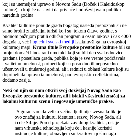
koji su utemeljeni upravo u Novom Sadu (Doček i Kaleidoskop
kulture), a koji će nastaviti da privlače i oduševljavaju publiku
narednih godina.
Kvalitet kulturne ponude grada bogatog nasleđa prepoznali su ne
samo brojni znatiželjni turisti koji su, tokom čitave godine, s
budnom pažnjom pratili odličan program u osam lukova i čak 4000
događaja, već i
ugledni svetski mediji
istaknuvši ga na evropskoj
kulturnoj mapi.
Kruna titule Evropske prestonice kulture
bili su
brojni domaći i inostrani umetnici koji su bili deo svakodnevice
građana i posetilaca grada, publika koja je sve vreme podržavala
kvalitetnu umetnost, partneri koji su posredno ili neposredno
učestvovali u titularnoj godini, ali i radnici u oblasti kulture koji su
doprineli da upravo ta umetnost, pod evropskim reflektorima,
dodatno zasija.
Neki od njih su nam otkrili svoj doživljaj Novog Sada kao
Evropske prestonice kulture, ali i istakli višestruki značaj za
lokalnu kulturnu scenu i negovanje umetničke prakse.
“Siguran sam da velika većina ljudi nije svesna koliki je
ovo značaj za kulturu, identitet i razvoj Novog Sada, ali
i cele Srbije. Pored projekata zavidnog kvaliteta, ostaje
nam vrhunska tehnologija koju će i kasnije koristiti
institucije kulture, obnavljeni su kvartovi i još mnogo