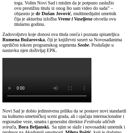
toga. Volim Novi Sad i mislim da je potpuno zaslužio
ovu prestižnu titulu iz onog što sam video do sada” –
objasnio je
dr Dušan Jovović
, multimedijalni umetnik
čija je aktuelna izložba
Vreme i Vaseljena
otvorila ovu
titularnu godinu.
Zadovoljstvo koje donosi ova titula oseća i poznata spisateljica
Rumena Bužarovska
, čiji je književni susret sa Novosađanima
upriličen tokom programskog segmenta
Seobe
. Poslušajte u
nastavku njen doživljaj EPK.
Novi Sad je dobio jedinstvenu priliku da se postave novi standardi
na kulturno-umetničkoj sceni grada, ali i ojačaju internacionalne i
regionalne veze, smatra i generalni direktor
Festivala uličnih
svirača
,
Bora Beljanski.
Sa njim se slaže i novosadski umetnik i
profesor na
Akademiji umetnosti
,
Mileta Poštić,
koji je dodatno