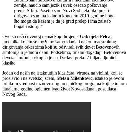
zemlje, naučio sam jezik i uvek osećao poštovanje
prema Srbiji. Posetio sam Novi Sad nekoliko puta i
dirigovao sam na jednom koncertu 2019. godine i ono
što mogu da kažem je da je grad prelep i ima zaistab
bogatu istoriju”
Ovo su reči čuvenog nemačkog dirigenta
Gabrijela Felca
,
umetnika kojem se možemo samo klanjati nakon maestralnog
dirigovanja orkestrima koji su odsvirali svih devet Betovenovih
simfonija u jednom danu. Podsetimo, finalni događaj i Betovenova
deveta simfonija okupila je na Tvrđavi preko 7 hiljada ljubitelja
klasike.
Jedan od naših najistaknutijih klasičara, virtuoz na violini, koji se
proslavio i na svetskoj sceni,
Stefan Milenković,
istakao je ovom
prilikom vrednost raznovrsnog umetničkog programa koji je tokom
titualarne godine oplemenjivao život Novosađana i posetilaca
Novog Sada.