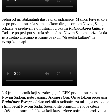
Jedna od najistaknutijih ilustratorki sadašnjice,
Malika Favre,
koja
se po prvi put susrela s umetničkom dizajn scenom Novog Sada,
održala je predavanje o ilustraciji u okviru
Kaleidoskopa kulture
.
Tada se po prvi put susrela oči u oči sa Novim Sadom i priznala da
je izuzetno značajno isticanje ovakvih “dragulja kulture” na
evropskoj mapi.
Još jedan umetnik koji se zahvaljujući EPK prvi put susreo sa
Novim Sadom, jeste Japanac
Akinori Oiši
. On je tokom programa
Budućnost Evrope
održao nekoliko radionica za mlade, a ostavio je
i lični pečat Novom Sadu. Sigurno ste primetili njegove crteže
sićušnih, nasmejanih likova koji krase izloge pojedinih prodavnica,