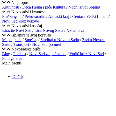
Ne propustite
Aktivnosti
/
Deca
Hrana i piće
Kultura
/
Noćni život
Šoping
Novosadski kvartovi
Fruška gora
/
Petrovaradin
/
Almaški kraj
/
Centar
/
Veliki Liman
/
Novi Sad kroz vekove
Novosadski osećaj
Istražite Novi Sad
/
Lica Novog Sada
/
NS zabava
Isplanirajte svoj boravak
Mapa grada
/
Smeštaj
/
Studiraj u Novom Sadu
/
Živi u Novom
Sadu
/
Transport
/
Novi Sad po meri
Novosadske priče
Blog
/
Podkast
/
Novi Sad za početnike
/
Vodič kroz Novi Sad
/
Foto galerija
Main Menu
Doček