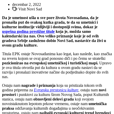
decembar 2, 2022
Visit Novi Sad
Da je umetnost ušla u sve pore života Novosađana, da je
pronašla put do svakog kutka grada, te da su umetnici i
kulturne institucije vidljiviji i dostupniji svima, dokaz je
uspešna godina prestižne titule
koja je, možda samo
kalendarski iza nas. Ovo veliko priznanje koje je od svih
gradova Srbije zasluženo dobio Novi Sad, nastaviće da živi u
ovom gradu kulture.
Titula EPK ostaje Novosađanima kao legat, kao nasleđe, kao značka
na reveru kojom se ovaj grad ponosno diči i po čemu se strateški
pozicionirao na evropskoj umetničkoj i turističkoj mapi.
Upravo
je ova titula otvorila put da kultura u ovom gradu nastavi da se
razvija i pronalazi inovativne načine da podjednako dopire do svih
nas.
Ostaju nam
nagrade i priznanja
koja su pristizala tokom svih
godina priprema za
Evropsku prestonicu kulture
, ostaju nam
novi
prostori
i punktovi za kulturu širom Novog Sada, poput Kulturnih
stanica, ostaju nam
obnovljeni delovi grada
koji svojom
novoistaknutom lepotom prkose vremenu, ostaje nam
umetnička
praksa
održavanja kulturnih događajima u neočekivanim
prostorima, ostaju nam
najbolji evropski kulturni trend brendovi