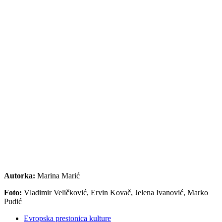
Autorka:
Marina Marić
Foto:
Vladimir Veličković, Ervin Kovač, Jelena Ivanović, Marko
Pudić
Evropska prestonica kulture