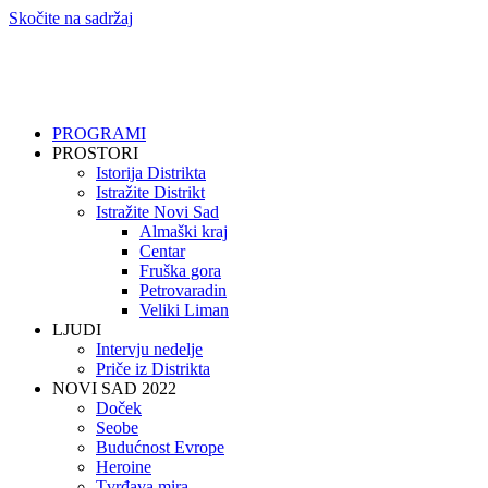
Skočite na sadržaj
PROGRAMI
PROSTORI
Istorija Distrikta
Istražite Distrikt
Istražite Novi Sad
Almaški kraj
Centar
Fruška gora
Petrovaradin
Veliki Liman
LJUDI
Intervju nedelje
Priče iz Distrikta
NOVI SAD 2022
Doček
Seobe
Budućnost Evrope
Heroine
Tvrđava mira