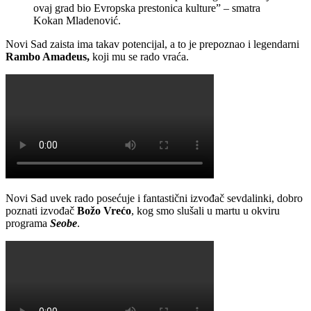
ovaj grad bio Evropska prestonica kulture” – smatra
Kokan Mladenović.
Novi Sad zaista ima takav potencijal, a to je prepoznao i legendarni
Rambo Amadeus,
koji mu se rado vraća.
Novi Sad uvek rado posećuje i fantastični izvođač sevdalinki, dobro
poznati izvođač
Božo Vrećo
, kog smo slušali u martu u okviru
programa
Seobe
.