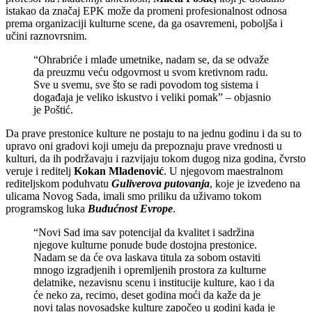
istakao da značaj EPK može da promeni profesionalnost odnosa
prema organizaciji kulturne scene, da ga osavremeni, poboljša i
učini raznovrsnim.
“Ohrabriće i mlađe umetnike, nadam se, da se odvaže
da preuzmu veću odgovrnost u svom kretivnom radu.
Sve u svemu, sve što se radi povodom tog sistema i
događaja je veliko iskustvo i veliki pomak” – objasnio
je Poštić.
Da prave prestonice kulture ne postaju to na jednu godinu i da su to
upravo oni gradovi koji umeju da prepoznaju prave vrednosti u
kulturi, da ih podržavaju i razvijaju tokom dugog niza godina, čvrsto
veruje i reditelj
Kokan Mladenović
. U njegovom maestralnom
rediteljskom poduhvatu
Guliverova putovanja
, koje je izvedeno na
ulicama Novog Sada, imali smo priliku da uživamo tokom
programskog luka
Budućnost Evrope
.
“Novi Sad ima sav potencijal da kvalitet i sadržina
njegove kulturne ponude bude dostojna prestonice.
Nadam se da će ova laskava titula za sobom ostaviti
mnogo izgradjenih i opremljenih prostora za kulturne
delatnike, nezavisnu scenu i institucije kulture, kao i da
će neko za, recimo, deset godina moći da kaže da je
novi talas novosadske kulture započeo u godini kada je