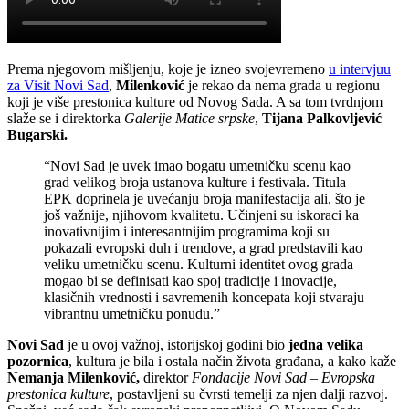
Prema njegovom mišljenju, koje je izneo svojevremeno
u intervjuu
za Visit Novi Sad
,
Milenković
je rekao da nema grada u regionu
koji je više prestonica kulture od Novog Sada. A sa tom tvrdnjom
slaže se i direktorka
Galerije Matice srpske
,
Tijana Palkovljević
Bugarski.
“Novi Sad je uvek imao bogatu umetničku scenu kao
grad velikog broja ustanova kulture i festivala. Titula
EPK doprinela je uvećanju broja manifestacija ali, što je
još važnije, njihovom kvalitetu. Učinjeni su iskoraci ka
inovativnijim i interesantnijim programima koji su
pokazali evropski duh i trendove, a grad predstavili kao
veliku umetničku scenu. Kulturni identitet ovog grada
mogao bi se definisati kao spoj tradicije i inovacije,
klasičnih vrednosti i savremenih koncepata koji stvaraju
vibrantnu umetničku ponudu.”
Novi Sad
je u ovoj važnoj, istorijskoj godini bio
jedna velika
pozornica
, kultura je bila i ostala način života građana, a kako kaže
Nemanja Milenković,
direktor
Fondacije Novi Sad – Evropska
prestonica kulture
, postavljeni su čvrsti temelji za njen dalji razvoj.