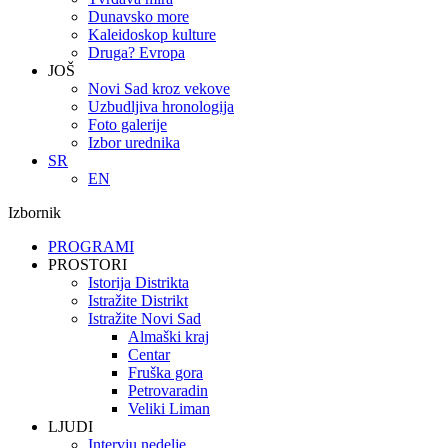
Dunavsko more
Kaleidoskop kulture
Druga? Evropa
JOŠ
Novi Sad kroz vekove
Uzbudljiva hronologija
Foto galerije
Izbor urednika
SR
EN
Izbornik
PROGRAMI
PROSTORI
Istorija Distrikta
Istražite Distrikt
Istražite Novi Sad
Almaški kraj
Centar
Fruška gora
Petrovaradin
Veliki Liman
LJUDI
Intervju nedelje