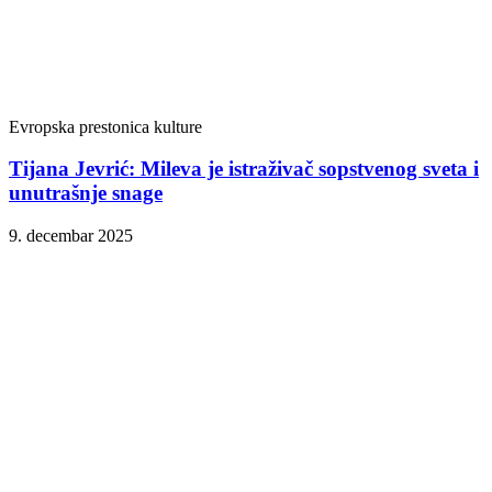
Evropska prestonica kulture
Tijana Jevrić: Mileva je istraživač sopstvenog sveta i
unutrašnje snage
9. decembar 2025