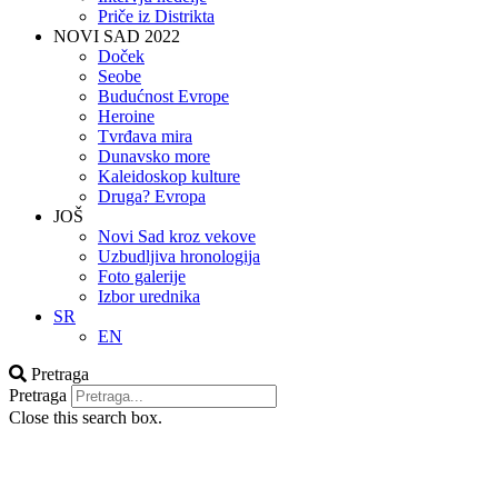
Priče iz Distrikta
NOVI SAD 2022
Doček
Seobe
Budućnost Evrope
Heroine
Tvrđava mira
Dunavsko more
Kaleidoskop kulture
Druga? Evropa
JOŠ
Novi Sad kroz vekove
Uzbudljiva hronologija
Foto galerije
Izbor urednika
SR
EN
Pretraga
Pretraga
Close this search box.