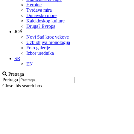
Heroine
Tvrđava mira
Dunavsko more
Kaleidoskop kulture
Druga? Evropa
JOŠ
Novi Sad kroz vekove
Uzbudljiva hronologija
Foto galerije
Izbor urednika
SR
EN
Pretraga
Pretraga
Close this search box.