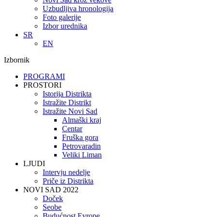
Uzbudljiva hronologija
Foto galerije
Izbor urednika
SR
EN
Izbornik
PROGRAMI
PROSTORI
Istorija Distrikta
Istražite Distrikt
Istražite Novi Sad
Almaški kraj
Centar
Fruška gora
Petrovaradin
Veliki Liman
LJUDI
Intervju nedelje
Priče iz Distrikta
NOVI SAD 2022
Doček
Seobe
Budućnost Evrope