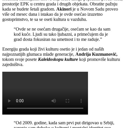
prostorije EPK u centru grada i drugih objekata. Obratite pažnju
kada se budete šetali gradom.
Akinori
je u Novom Sadu proveo
više od mesec dana i istakao da je ovde osećao izuzetno
gostoprimstvo, te sa se oseti kultura u vazduhu.
“Ovde se ne osećam drugačije, osećam se kao da sam
kod kuće. Ljudi su tako ljubazni, a primećujem da je
grad dosta fokusiran na umetnost i to me raduje.”
Energiju grada koji živi kulturu osetio je i jedan od naših
najpoznatijih glumaca mlađe generacije,
Andrija Kuzmanović,
tokom svoje posete
Kaleidoskopu kulture
koji promoviše kulturu
zajedništva.
“Od 2009. godine, kada sam prvi put dirigovao u Srbiji,
zaronio sam duboko u kulturni i mentalni identitet ove