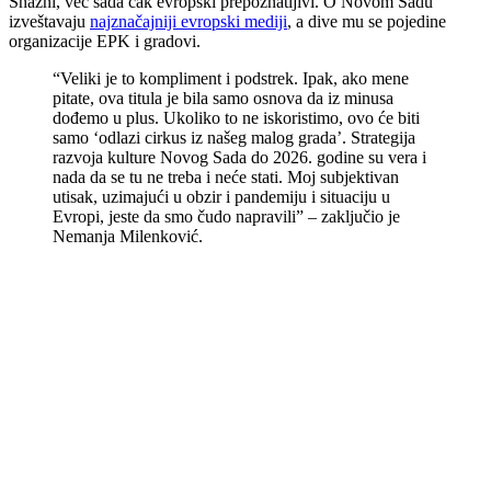
Snažni, već sada čak evropski prepoznatljivi. O Novom Sadu
izveštavaju
najznačajniji evropski mediji
, a dive mu se pojedine
organizacije EPK i gradovi.
“Veliki je to kompliment i podstrek. Ipak, ako mene
pitate, ova titula je bila samo osnova da iz minusa
dođemo u plus. Ukoliko to ne iskoristimo, ovo će biti
samo ‘odlazi cirkus iz našeg malog grada’. Strategija
razvoja kulture Novog Sada do 2026. godine su vera i
nada da se tu ne treba i neće stati. Moj subjektivan
utisak, uzimajući u obzir i pandemiju i situaciju u
Evropi, jeste da smo čudo napravili” – zaključio je
Nemanja Milenković.