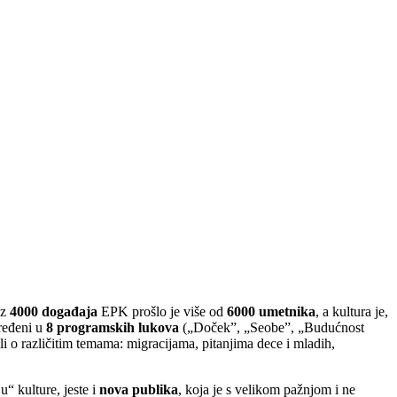
oz
4000 događaja
EPK prošlo je više od
6000 umetnika
, a kultura je,
ređeni u
8 programskih lukova
(„Doček”, „Seobe”, „Budućnost
o različitim temama: migracijama, pitanjima dece i mladih,
“ kulture, jeste i
nova publika
, koja je s velikom pažnjom i ne