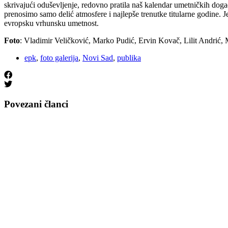
skrivajući oduševljenje, redovno pratila naš kalendar umetničkih doga
prenosimo samo delić atmosfere i najlepše trenutke titularne godine.
evropsku vrhunsku umetnost.
Foto
: Vladimir Veličković, Marko Pudić, Ervin Kovač, Lilit Andrić, 
epk
,
foto galerija
,
Novi Sad
,
publika
Povezani članci