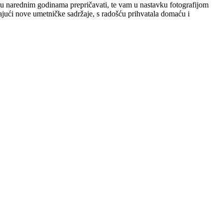
 i u narednim godinama prepričavati, te vam u nastavku fotografijom
ivajući nove umetničke sadržaje, s radošću prihvatala domaću i