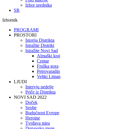
Izbor urednika
SR
Izbornik
PROGRAMI
PROSTORI
Istorija Distrikta
Istražite Distrikt
Istražite Novi Sad
Almaški kraj
Centar
Fruška gora
Petrovaradin
Veliki Liman
LJUDI
Intervju nedelje
Priče iz Distrikta
NOVI SAD 2022
Doček
Seobe
Budućnost Evrope
Heroine
Tvrđava mira
Dunavsko more