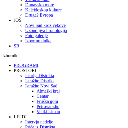
Dunavsko more
Kaleidoskop kulture
Druga? Evropa
JOŠ
Novi Sad kroz vekove
Uzbudljiva hronologija
Foto galerije
Izbor urednika
SR
Izbornik
PROGRAMI
PROSTORI
Istorija Distrikta
Istražite Distrikt
Istražite Novi Sad
Almaški kraj
Centar
Fruška gora
Petrovaradin
Veliki Liman
LJUDI
Intervju nedelje
Priče iz Distrikta