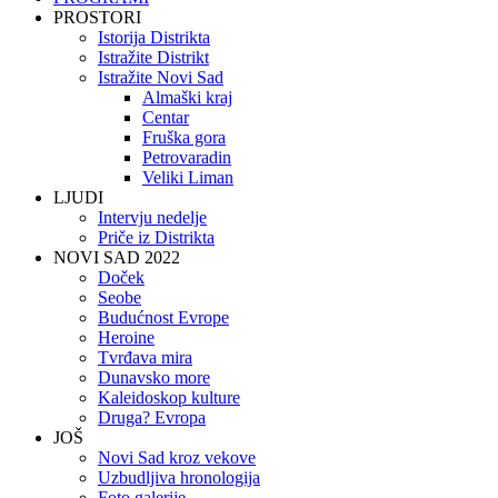
PROSTORI
Istorija Distrikta
Istražite Distrikt
Istražite Novi Sad
Almaški kraj
Centar
Fruška gora
Petrovaradin
Veliki Liman
LJUDI
Intervju nedelje
Priče iz Distrikta
NOVI SAD 2022
Doček
Seobe
Budućnost Evrope
Heroine
Tvrđava mira
Dunavsko more
Kaleidoskop kulture
Druga? Evropa
JOŠ
Novi Sad kroz vekove
Uzbudljiva hronologija
Foto galerije