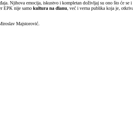
đaja. Njihova emocija, iskustvo i kompletan doživljaj su ono što će se
 Jer EPK nije samo
kultura na dlanu
, već i verna publika koja je, otkr
Miroslav Majstorović.