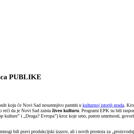
onica PUBLIKE
 onih koju će Novi Sad nesumnjivo pamtiti u
kulturnoj istoriji grada
. Kr
 reći da je Novi Sad zaista
živeo kulturu
. Programi EPK su bili raspo
ulture” i „Druga? Evropa”) kroz koje smo, putem umetnosti, govorili 
ogi bili pravi produkcijski izazov, ali i novih prostora za „proizvodnju