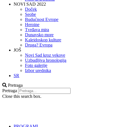
NOVI SAD 2022
Doček
Seobe
Budućnost Evrope
Heroine
Tvrđava mira
Dunavsko more
Kaleidoskop kulture
Druga? Evropa
JOŠ
Novi Sad kroz vekove
Uzbudljiva hronologija
Foto galerije
Izbor urednika
SR
Pretraga
Pretraga
Close this search box.
PROGRAMI