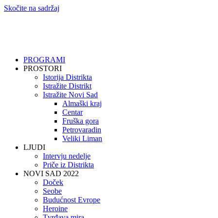
Skočite na sadržaj
PROGRAMI
PROSTORI
Istorija Distrikta
Istražite Distrikt
Istražite Novi Sad
Almaški kraj
Centar
Fruška gora
Petrovaradin
Veliki Liman
LJUDI
Intervju nedelje
Priče iz Distrikta
NOVI SAD 2022
Doček
Seobe
Budućnost Evrope
Heroine
Tvrđava mira