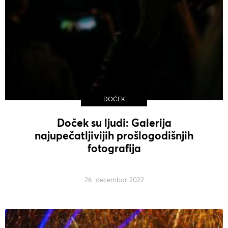
DOČEK
Doček su ljudi: Galerija
najupečatljivijih prošlogodišnjih
fotografija
26. decembar 2022