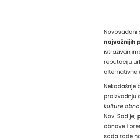
Novosađani 
najvažnijih
istraživanjim
reputaciju ur
alternativne
Nekadašnje b
proizvodnju a
kulture obno
Novi Sad je,
obnove i pre
sada rade na