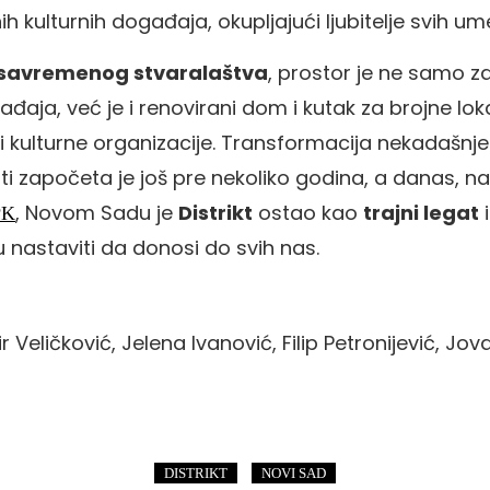
h kulturnih događaja, okupljajući ljubitelje svih um
savremenog stvaralaštva
, prostor je ne samo z
ađaja, već je i renovirani dom i kutak za brojne lok
i i kulturne organizacije. Transformacija nekadašnj
rti započeta je još pre nekoliko godina, a danas, 
, Novom Sadu je
Distrikt
ostao kao
trajni legat
i
PK
ru nastaviti da donosi do svih nas.
 Veličković, Jelena Ivanović, Filip Petronijević, Jo
,
DISTRIKT
NOVI SAD