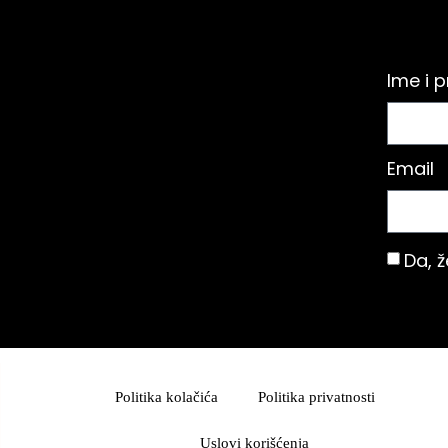
Ime i 
Email
Da, 
Politika kolačića
Politika privatnosti
Uslovi korišćenja