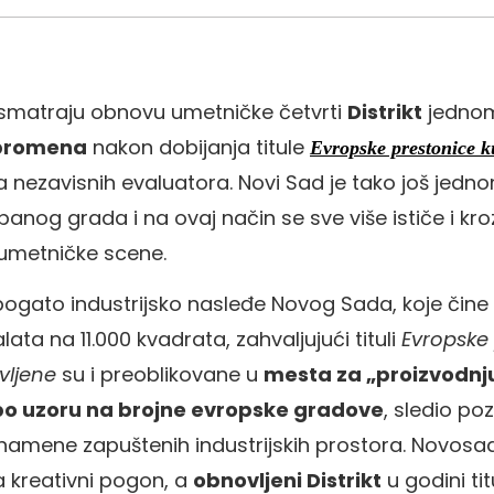
smatraju obnovu umetničke četvrti
Distrikt
jedno
 promena
nakon dobijanja titule
Evropske prestonice k
a nezavisnih evaluatora. Novi Sad je tako još jedn
banog grada i na ovaj način se sve više ističe i kro
 umetničke scene.
ogato industrijsko nasleđe Novog Sada, koje čine 
lata na 11.000 kvadrata, zahvaljujući tituli
Evropske
vljene
su i preoblikovane u
mesta za „proizvodnju
po uzoru na brojne evropske gradove
, sledio po
namene zapuštenih industrijskih prostora. Novosa
 kreativni pogon, a
obnovljeni Distrikt
u godini tit