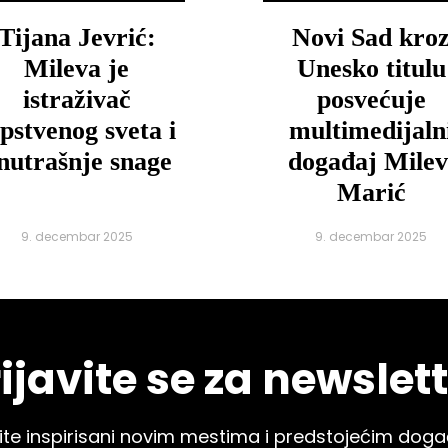
Tijana Jevrić:
Novi Sad kro
Mileva je
Unesko titulu
istraživač
posvećuje
pstvenog sveta i
multimedijaln
nutrašnje snage
događaj Milev
Marić
9. decembar 2025
9. decembar 2025
ijavite se za newslet
budite inspirisani novim mestima i predstojećim do