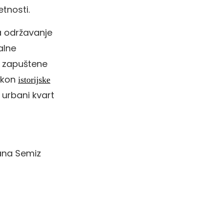
etnosti.
a održavanje
alne
e zapuštene
nakon
istorijske
 urbani kvart
vana Semiz