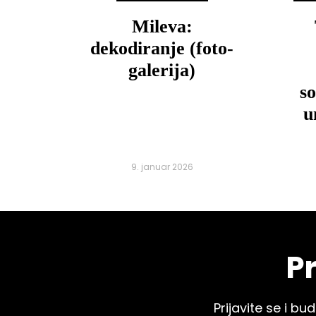
Mileva:
dekodiranje (foto-
galerija)
so
u
9. januar 2026
Pr
Prijavite se i 