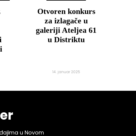
z
Otvoren konkurs
za izlagače u
galeriji Ateljea 61
i
u Distriktu
i
14. januar 2025
ter
gađajima u Novom