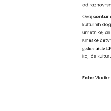
od raznovrsni
Ovaj
centar 
kulturnih dog
umetnike, al
Kineske četv
godine titule E
koji će kultu
Foto:
Vladimir