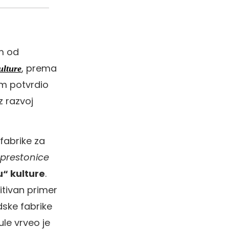
m od
, prema
ulture
om potvrdio
z razvoj
fabrike za
 prestonice
“ kulture
.
zitivan primer
dske fabrike
ule vrveo je