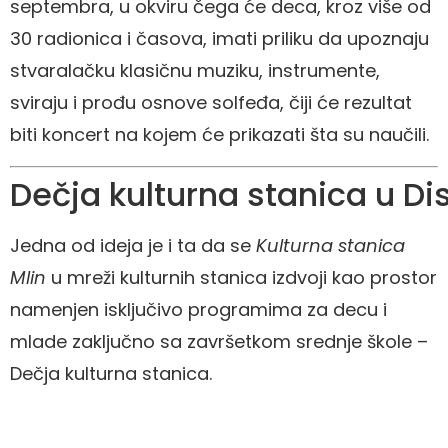
septembra, u okviru čega će deca, kroz više od
30 radionica i časova, imati priliku da upoznaju
stvaralačku klasičnu muziku, instrumente,
sviraju i prođu osnove solfeđa, čiji će rezultat
biti koncert na kojem će prikazati šta su naučili.
Dečja kulturna stanica u Dis
Jedna od ideja je i ta da se
Kulturna stanica
Mlin
u mreži kulturnih stanica izdvoji kao prostor
namenjen isključivo programima za decu i
mlade zaključno sa završetkom srednje škole –
Dečja kulturna stanica.