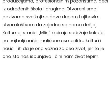
produkcijama, profesionalnim pozorištima, deci
iz određenih škola i drugima. Otvoreni smo i
pozivamo sve koji se bave decom i njihovim
stvaralaštvom da zajedno sa nama dečjoj
Kulturnoj stanici „Mlin“ kreiraju sadržaje kako bi
na najbolji način mališane usmerili ka kulturi i
naučili ih da je ona važna za ceo život, jer to je
ono što nas ispunjava i čini nam život lepim.