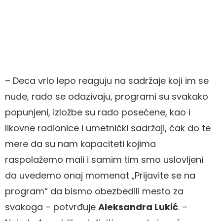
– Deca vrlo lepo reaguju na sadržaje koji im se
nude, rado se odazivaju, programi su svakako
popunjeni, izložbe su rado posećene, kao i
likovne radionice i umetnički sadržaji, čak do te
mere da su nam kapaciteti kojima
raspolažemo mali i samim tim smo uslovljeni
da uvedemo onaj momenat „Prijavite se na
program“ da bismo obezbedili mesto za
svakoga – potvrđuje
Aleksandra Lukić
. –