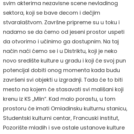
svim akterima nezavisne scene nevladinog
sektora, koji se bave decom i dečjim
stvaralaštvom. Završne pripreme su u toku i
nadamo se da ćemo od jeseni prostor uspeti
da otvorimo i učinimo ga dostupnim. Na taj
način naći ćemo se i u Distriktu, koji je neko
novo središte kulture u gradu i koji će svoj pun
potencijal dobiti onog momenta kada budu
završeni svi objekti u izgradnji. Tada će to biti
mesto na kojem će stasavati svi mališani koji
krenu iz KS „Mlin“. Kad malo porastu, u tom
prostoru će imati Omladinsku kulturnu stanicu,
Studentski kulturni centar, Francuski institut,
Pozorište mladih i sve ostale ustanove kulture