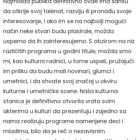
Najmlađa publika definitivno ovde ima šansu
da otkrije svoj talenat, razviju ili pronađu svoje
interesovanje, i ako im se na najbolji mogući
način neke stvari budu plasirale, možda
uspemo da ih zainteresujemo. S obzirom na niz
različitih programa u godini titule, možda smo
mi, kao kulturni radnici, u tome uspeli, pružajući
im priliku da budu mali novinari, glumci i
umetnici, i da shvate svoj značaj u okviru
kulturne i umetničke scene. Naša kulturna
stanica je definitivno otvorila vrata svim
akterima u kulturi da prezentuju i zajedno sa
nama realizuju programe namenjene deci i
mladima, bilo da je reč o nezavisnim