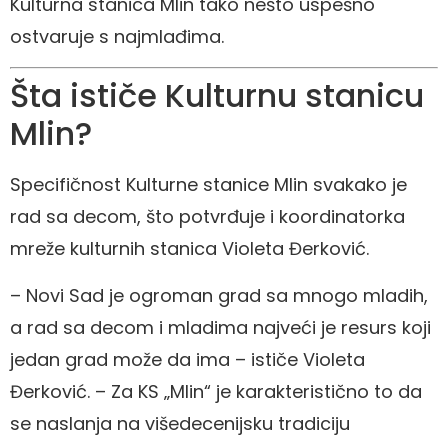
Kulturna stanica Mlin tako nešto uspešno
ostvaruje s najmlađima.
Šta ističe Kulturnu stanicu
Mlin?
Specifičnost Kulturne stanice Mlin svakako je
rad sa decom, što potvrđuje i koordinatorka
mreže kulturnih stanica Violeta Đerković.
– Novi Sad je ogroman grad sa mnogo mladih,
a rad sa decom i mladima najveći je resurs koji
jedan grad može da ima – ističe Violeta
Đerković. – Za KS „Mlin“ je karakteristično to da
se naslanja na višedecenijsku tradiciju