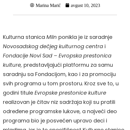
Marina Marić
avgust 10, 2023
Kulturna stanica
Mlin
ponikla je iz saradnje
Novosadskog dečjeg kulturnog centra
i
Fondacije Novi Sad – Evropska prestonica
kulture,
predstavljajući platformu za samu
saradnju sa Fondacijom, kao i za promociju
svih programa u tom prostoru. Kroz sve to, u
godini titule
Evropske prestonice kulture
realizovan je čitav niz sadržaja koji su pratili
određene programske lukove, a najveći deo
programa bio je posvećen upravo deci i
mladima, jer je to specifičnost Kulturne stanice