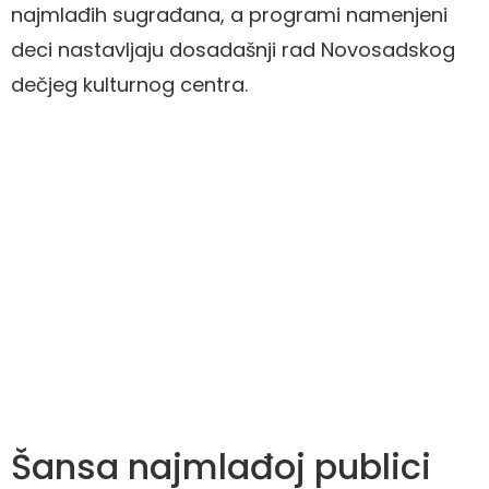
najmlađih sugrađana, a programi namenjeni
deci nastavljaju dosadašnji rad Novosadskog
dečjeg kulturnog centra.
Šansa najmlađoj publici