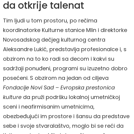
da otkrije talenat
Tim ljudi u tom prostoru, po rečima
koordinatorke Kulturne stanice Mlin i direktorke
Novosadskog dečjeg kulturnog centra
Aleksandre Lukić, predstavlja profesionalce i, s
obzirom na to ko radi sa decom i kakvi su
sadržaji ponuđeni, programi su izuzetno dobro
posećeni. S obzirom na jedan od ciljeva
Fondacije Novi Sad – Evropska prestonica
kulture
da pruži podršku lokalnoj umetničkoj
sceni i neafirmisanim umetnicima,
obezbeđujući im prostore i šansu da predstave
sebe i svoje stvaralaštvo, moglo bi se reći da