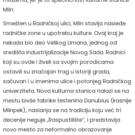
Mlin.
Smešten u Radničkoj ulici, Mlin stavlja nasleđe
radničke zone u upotrebu kulture. Ovaj kraj je
nekada bio deo Velikog Limana, jednog od
središta industrijalizacije Novog Sada. Radnici
koji su ovde i živeli sa svojim porodicama
ostavili su značajan trag u istoriji grada,
sačuvan i u imenima ulice i potonjeg Radničkog
univerziteta. Nova kulturna stanica nalazi se na
mestu bivše fabrike testenina Danubius (kasnije
Mlinpek), naslanja se na tradiciju koju već tri
decenije neguje „Raspustilište”, i predstavlja
novo mesto za neformalno obrazovanje