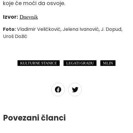
koje će moći da osvoje.
Izvor:
Dnevnik
Foto:
Vladimir Veličković, Jelena Ivanović, J. Dopuđ,
Uroš Dožić
,
,
KULTURNE STANICE
LEGATI GRADU
MLIN
Povezani članci