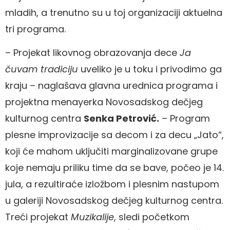
mladih, a trenutno su u toj organizaciji aktuelna
tri programa.
– Projekat likovnog obrazovanja dece
Ja
čuvam tradiciju
uveliko je u toku i privodimo ga
kraju – naglašava glavna urednica programa i
projektna menayerka Novosadskog dečjeg
kulturnog centra
Senka Petrović.
– Program
plesne improvizacije sa decom i za decu „Jato“,
koji će mahom uključiti marginalizovane grupe
koje nemaju priliku time da se bave, počeo je 14.
jula, a rezultiraće izložbom i plesnim nastupom
u galeriji Novosadskog dečjeg kulturnog centra.
Treći projekat
Muzikalije
, sledi početkom