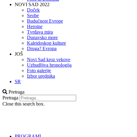
NOVI SAD 2022
Doček
Seobe
Budućnost Evrope
Heroine
Tvrđava mira
Dunavsko more
Kaleidoskop kulture
Druga? Evropa
JOŠ
Novi Sad kroz vekove
Uzbudljiva hronologija
Foto galerije
Izbor urednika
SR
Pretraga
Pretraga
Close this search box.
PROGRAMI