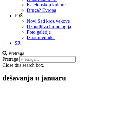
Kaleidoskop kulture
Druga? Evropa
JOŠ
Novi Sad kroz vekove
Uzbudljiva hronologija
Foto galerije
Izbor urednika
SR
Pretraga
Pretraga
Close this search box.
dešavanja u januaru