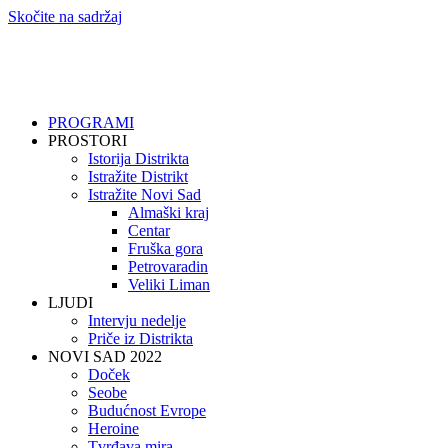
Skočite na sadržaj
PROGRAMI
PROSTORI
Istorija Distrikta
Istražite Distrikt
Istražite Novi Sad
Almaški kraj
Centar
Fruška gora
Petrovaradin
Veliki Liman
LJUDI
Intervju nedelje
Priče iz Distrikta
NOVI SAD 2022
Doček
Seobe
Budućnost Evrope
Heroine
Tvrđava mira