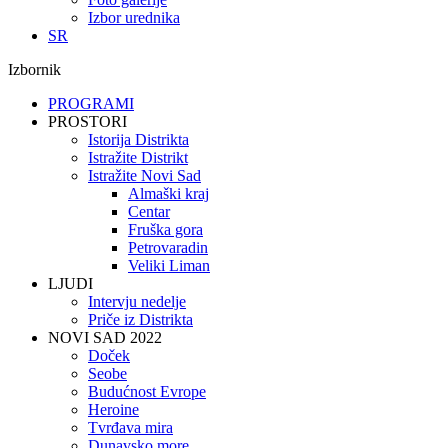
Izbor urednika
SR
Izbornik
PROGRAMI
PROSTORI
Istorija Distrikta
Istražite Distrikt
Istražite Novi Sad
Almaški kraj
Centar
Fruška gora
Petrovaradin
Veliki Liman
LJUDI
Intervju nedelje
Priče iz Distrikta
NOVI SAD 2022
Doček
Seobe
Budućnost Evrope
Heroine
Tvrđava mira
Dunavsko more