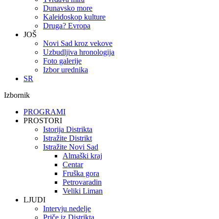
Dunavsko more
Kaleidoskop kulture
Druga? Evropa
JOŠ
Novi Sad kroz vekove
Uzbudljiva hronologija
Foto galerije
Izbor urednika
SR
Izbornik
PROGRAMI
PROSTORI
Istorija Distrikta
Istražite Distrikt
Istražite Novi Sad
Almaški kraj
Centar
Fruška gora
Petrovaradin
Veliki Liman
LJUDI
Intervju nedelje
Priče iz Distrikta