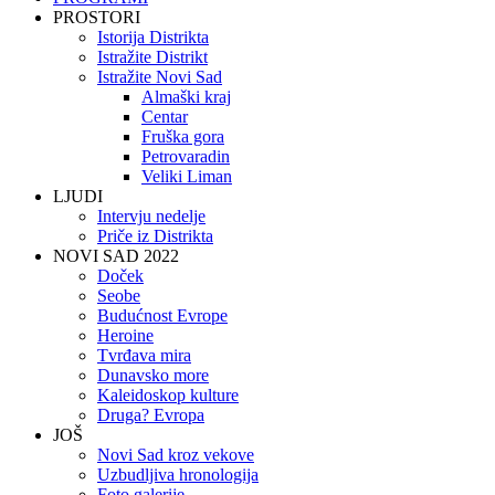
PROSTORI
Istorija Distrikta
Istražite Distrikt
Istražite Novi Sad
Almaški kraj
Centar
Fruška gora
Petrovaradin
Veliki Liman
LJUDI
Intervju nedelje
Priče iz Distrikta
NOVI SAD 2022
Doček
Seobe
Budućnost Evrope
Heroine
Tvrđava mira
Dunavsko more
Kaleidoskop kulture
Druga? Evropa
JOŠ
Novi Sad kroz vekove
Uzbudljiva hronologija
Foto galerije