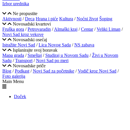
Izbor urednika
Ne propustite
Aktivnosti
/
Deca
Hrana i piće
Kultura
/
Noćni život
Šoping
Novosadski kvartovi
Fruška gora
/
Petrovaradin
/
Almaški kraj
/
Centar
/
Veliki Liman
/
Novi Sad kroz vekove
Novosadski osećaj
Istražite Novi Sad
/
Lica Novog Sada
/
NS zabava
Isplanirajte svoj boravak
Mapa grada
/
Smeštaj
/
Studiraj u Novom Sadu
/
Živi u Novom
Sadu
/
Transport
/
Novi Sad po meri
Novosadske priče
Blog
/
Podkast
/
Novi Sad za početnike
/
Vodič kroz Novi Sad
/
Foto galerija
Main Menu
Doček