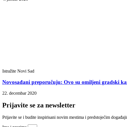
Istražite Novi Sad
Novosađani preporučuju: Ovo su omiljeni gradski kaf
22. decembar 2020
Prijavite se za newsletter
Prijavite se i budite inspirisani novim mestima i predstojećim doga