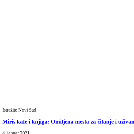
Istražite Novi Sad
Miris kafe i knjiga: Omiljena mesta za čitanje i uži
4. januar 2021