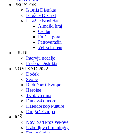
PROSTORI
Istorija Distrikta
Istražite Distrikt
Istražite Novi Sad
Almaški kraj
Centar
Fruška gora
Petrovaradin
Veliki Liman
LJUDI
Intervju nedelje
Priče iz Distrikta
NOVI SAD 2022
Doček
Seobe
Budućnost Evrope
Heroine
Tvrđava mira
Dunavsko more
Kaleidoskop kulture
Druga? Evropa
JOŠ
Novi Sad kroz vekove
Uzbudljiva hronologija
Foto galerije