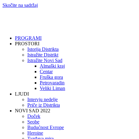
Skočite na sadržaj
PROGRAMI
PROSTORI
Istorija Distrikta
Istražite Distrikt
Istražite Novi Sad
Almaški kraj
Centar
Fruška gora
Petrovaradin
Veliki Liman
LJUDI
Intervju nedelje
Priče iz Distrikta
NOVI SAD 2022
Doček
Seobe
Budućnost Evrope
Heroine
Tvrđava mira