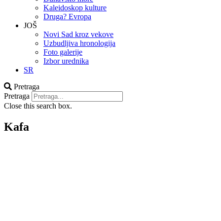
Kaleidoskop kulture
Druga? Evropa
JOŠ
Novi Sad kroz vekove
Uzbudljiva hronologija
Foto galerije
Izbor urednika
SR
Pretraga
Pretraga
Close this search box.
Kafa