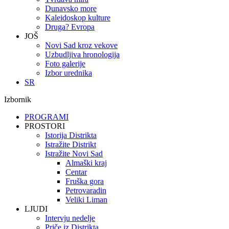
Dunavsko more
Kaleidoskop kulture
Druga? Evropa
JOŠ
Novi Sad kroz vekove
Uzbudljiva hronologija
Foto galerije
Izbor urednika
SR
Izbornik
PROGRAMI
PROSTORI
Istorija Distrikta
Istražite Distrikt
Istražite Novi Sad
Almaški kraj
Centar
Fruška gora
Petrovaradin
Veliki Liman
LJUDI
Intervju nedelje
Priče iz Distrikta