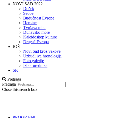
NOVI SAD 2022
Doček
Seobe
Budućnost Evrope
Heroine
Tvrđava mira
Dunavsko more
Kaleidoskop kulture
Druga? Evropa
JOŠ
Novi Sad kroz vekove
Uzbudljiva hronologija
Foto galerije
Izbor urednika
SR
Pretraga
Pretraga
Close this search box.
PROGRAMI