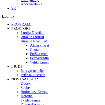
Izbor urednika
SR
Izbornik
PROGRAMI
PROSTORI
Istorija Distrikta
Istražite Distrikt
Istražite Novi Sad
Almaški kraj
Centar
Fruška gora
Petrovaradin
Veliki Liman
LJUDI
Intervju nedelje
Priče iz Distrikta
NOVI SAD 2022
Doček
Seobe
Budućnost Evrope
Heroine
Tvrđava mira
Dunavsko more