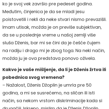
ko je svoj vek završio pre pedeset godina.
Međutim, činjenica je da se mladi jesu
poistovetili i rekli da neke stvari nismo prevazišli.
Imam utisak, možda je on previše subjektivan,
da se u poslednje vreme u našoj zemlji više
sluša Dženis, bar mi se čini da je češće čujem
na radiju i drago mi je zbog toga. Na neki način,
možda ju je ova predstava ponovo oživela.
Kakvo je vaše mišljenje, da li je Dženis žrtva ili
pobednica svog vremena?
– Nažalost, Dženis Džoplin je umrla pre 50
godina, a mi se susrećemo, na sličan ili isti
način, sa nekom vrstom diskriminacije kada si
drugačiji. Iskreno, mislim da je Dženis Džoplin