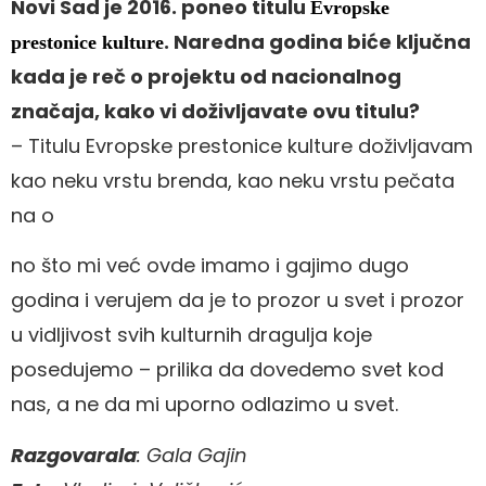
Novi Sad je 2016. poneo titulu
Evropske
. Naredna godina biće ključna
prestonice kulture
kada je reč o projektu od nacionalnog
značaja, kako vi doživljavate ovu titulu?
– Titulu Evropske prestonice kulture doživljavam
kao neku vrstu brenda, kao neku vrstu pečata
na o
no što mi već ovde imamo i gajimo dugo
godina i verujem da je to prozor u svet i prozor
u vidljivost svih kulturnih dragulja koje
posedujemo – prilika da dovedemo svet kod
nas, a ne da mi uporno odlazimo u svet.
Razgovarala
: Gala Gajin