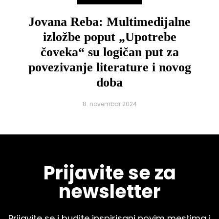
Jovana Reba: Multimedijalne
izložbe poput „Upotrebe
čoveka“ su logičan put za
povezivanje literature i novog
doba
8. novembar 2024
Prijavite se za
newsletter
Prijavite se i budite inspirisani novim mestima i