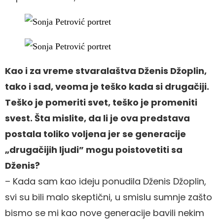
Kao i za vreme stvaralaštva Dženis Džoplin,
tako i sad, veoma je teško kada si drugačiji.
Teško je pomeriti svet, teško je promeniti
svest. Šta mislite, da li je ova predstava
postala toliko voljena jer se generacije
„drugačijih ljudi” mogu poistovetiti sa
Dženis?
– Kada sam kao ideju ponudila Dženis Džoplin,
svi su bili malo skeptični, u smislu sumnje zašto
bismo se mi kao nove generacije bavili nekim