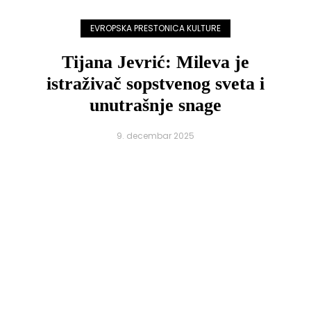
EVROPSKA PRESTONICA KULTURE
Tijana Jevrić: Mileva je
istraživač sopstvenog sveta i
unutrašnje snage
9. decembar 2025