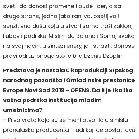
svet i da donosi promene i bude lider, a sa
druge strane, jedna jako ranjiva, osetljiva i
senzitivna duša koja u stvari samo traži zaklon,
ljubav i podršku. Mislim da Bojana i Sonja, svaka
na svoj način, u sintezi energija i strasti, donose
pravi odraz onoga što je bila Dženis Džoplin.
Predstava je nastala u koprodukciji Srpskog
narodnog pozorišta i Omladinske prestonice
Evrope Novi Sad 2019 – OPENS. Da li je i koliko
važna podrška institucija mladim
umetnicima?
– Prva vrata koja su se meni otvorila u smislu
pronalaska producenta i ljudi koji će poslati ovu