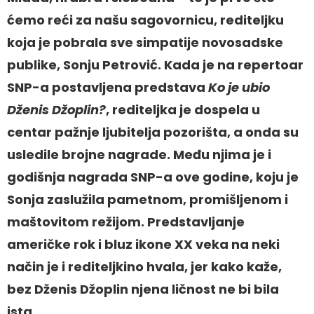
ćemo reći za našu sagovornicu, rediteljku
koja je pobrala sve simpatije novosadske
publike, Sonju Petrović. Kada je na repertoar
SNP-a postavljena predstava
Ko je ubio
Dženis Džoplin?
, rediteljka je dospela u
centar pažnje ljubitelja pozorišta, a onda su
usledile brojne nagrade. Među njima je i
godišnja nagrada SNP-a ove godine, koju je
Sonja zaslužila pametnom, promišljenom i
maštovitom režijom. Predstavljanje
američke rok i bluz ikone XX veka na neki
način je i rediteljkino hvala, jer kako kaže,
bez Dženis Džoplin njena ličnost ne bi bila
ista.