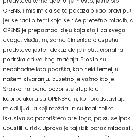
predstavu tamo gde joj je mesto, jeste bio
OPENS, i mislim da se to pokazalo kao pravi put
jer se radi o temi koja se tiče pretežno mladih, a
OPENS je prepoznao ideju koja stoji iza svega
ovoga. Međutim, sama činjenica o uspehu
predstave jeste i dokaz da je institucionalna
podrška od velikog značaja. Prosto su
neophodne kao podrška, kao neki temelj u
našem stvaranju. Izuzetno je važno što je
Srpsko narodno pozorište stupilo u
koprodukciju sa OPENS-om, koji predstavljaju
mladi ljudi, a koji možda i nisu imali toliko
iskustva sa pozorištem pre toga, pa su se ipak
upustiili u rizik. Upravo je taj rizik odraz mladosti.