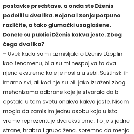
postavke predstave, a onda ste Dženis
podelili u dva lika. Bojana i Sonja potpuno
različite, a tako glumački usaglašene.
Donele su publici Dženis kakva jeste. Zbog
čega dva lika?
– Uvek kada sam razmišljala o Dženis Džoplin
kao fenomenu, bila su mi nespojiva ta dva
njena ekstrema koje je nosila u sebi. Suštinski ih
imamo svi, ali kod nje su bili jako izraženi zbog
mehanizama odbrane koje je stvarala da bi
opstala u tom svetu onakva kakva jeste. Nisam
mogla da zamislim jednu osobu koja u isto
vreme reprezentuje dva ekstrema. To je s jedne
strane, hrabra i gruba žena, spremna da menja