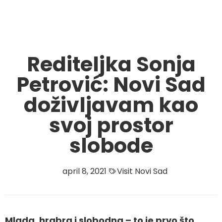
Rediteljka Sonja
Petrović: Novi Sad
doživljavam kao
svoj prostor
slobode
april 8, 2021
Visit Novi Sad
Mlada, hrabra i slobodna – to je prvo što