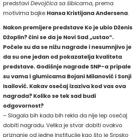
predstavi
Devojčica sa šibicama
, prema
motivima bajke
Hansa Kristijana Andersena
.
Nakon premijere predstave Ko je ubio Dženis
Džoplin? čini se da je Novi Sad „ustao”.
Počele su da se nižu nagrade i nesumnjivo je
da su one jedan od pokazatelja kvaliteta
predstave. Godišnje nagrade SNP-a pripale
su vama i glumicama Bojani Milanović i Sonji
Isailović. Kakav osećaj izaziva kod vas ova
nagrada? Koliko se tek sad budi
odgovornost?
– Slagala bih kada bih rekla da nije lep osećaj
dobiti nagradu. Velika je stvar dobiti ovakvo
priznanje od jedne institucije kao što je Srpsko