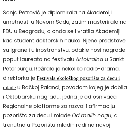
Sonja Petrović je diplomirala na Akademiji
umetnosti u Novom Sadu, zatim masterirala na
FDU u Beogradu, a onda se i vratila Akademiji
kao student doktorskih nauka. Njene predstave
su igrane i u inostranstvu, odakle nosi nagrade
poput laureata na festivalu
Artokraina
u Sankt
Peterburgu. Režirala je nekoliko radio-drama,
direktorka je
Festivala ekološkog pozorišta za decu i
u Bačkoj Palanci, povodom kojeg je dobila
mlade
i Oktobarsku nagradu, jedna je od osnivača
Regionalne platforme za razvoj i afirmaciju
pozorišta za decu i mlade
Od malih nogu
, a
trenutno u Pozorištu mladih radi na novoj