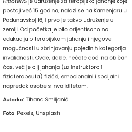
HipoteNS
je udruženje za terapijsko jahanje koje
postoji već 15 godina, nalazi se na Kamenjaru u
Podunavskoj 16, i prvo je takvo udruženje u
zemlji. Od početka je bilo orijentisano na
edukaciju o terapijskom jahanju i njegove
mogućnosti u zbrinjavanju pojedinih kategorija
invalidnosti. Ovde, dakle, nećete doći na običan
čas, već je cilj jahanja (uz instruktora i
fizioterapeuta) fizički, emocionalni i socijalni
napredak osobe s invaliditetom.
: Tihana Smiljanić
Autorka
: Pexels, Unsplash
Foto