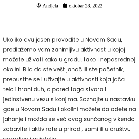
Andjela
oktobar 28, 2022
Ukoliko ovu jesen provodite u Novom Sadu,
predlažemo vam zanimljivu aktivnost u kojoj
možete uživati kako u gradu, tako i neposrednoj
okolini. Bilo da ste vešt jahač ili ste početnik,
prepustite se i uživajte u aktivnosti koja jača
telo i hrani duh, a pored toga stvara i
jedinstvenu vezu s konjima. Saznajte u nastavku
gde u Novom Sadu i okolini možete da odete na
jahanje i možda se već ovog sunčanog vikenda
zabavite i aktivirate u prirodi, sami ili u društvu
porodice i prijatelja.