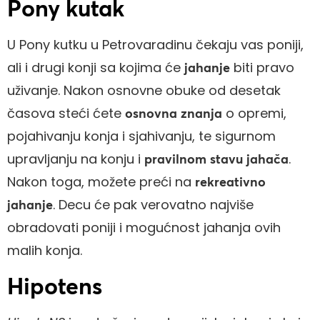
Pony kutak
U Pony kutku u Petrovaradinu čekaju vas poniji,
ali i drugi konji sa kojima će
biti pravo
jahanje
uživanje. Nakon osnovne obuke od desetak
časova steći ćete
o opremi,
osnovna znanja
pojahivanju konja i sjahivanju, te sigurnom
upravljanju na konju i
.
pravilnom stavu jahača
Nakon toga, možete preći na
rekreativno
. Decu će pak verovatno najviše
jahanje
obradovati poniji i mogućnost jahanja ovih
malih konja.
Hipotens