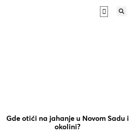
NOVI SAD 2022
Gde otići na jahanje u Novom Sadu i
okolini?