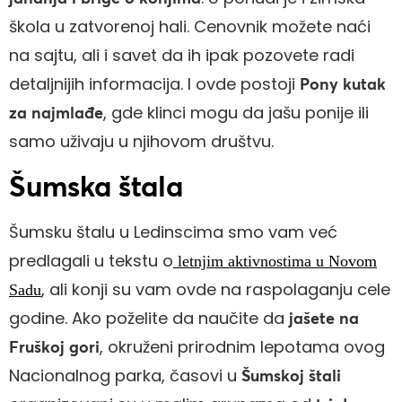
škola u zatvorenoj hali. Cenovnik možete naći
na sajtu, ali i savet da ih ipak pozovete radi
detaljnijih informacija. I ovde postoji
Pony kutak
, gde klinci mogu da jašu ponije ili
za najmlađe
samo uživaju u njihovom društvu.
Šumska štala
Šumsku štalu u Ledinscima smo vam već
predlagali u tekstu o
letnjim aktivnostima u Novom
, ali konji su vam ovde na raspolaganju cele
Sadu
godine. Ako poželite da naučite da
jašete na
, okruženi prirodnim lepotama ovog
Fruškoj gori
Nacionalnog parka, časovi u
Šumskoj štali