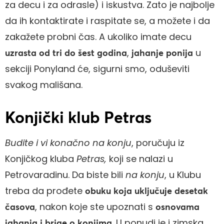
za decu i za odrasle) i iskustva. Zato je najbolje
da ih kontaktirate i raspitate se, a možete i da
zakažete probni čas. A ukoliko imate decu
,
u
uzrasta od tri do šest godina
jahanje ponija
sekciji Ponyland će, sigurni smo, oduševiti
svakog mališana.
Konjički klub Petras
Budite i vi konačno na konju
, poručuju iz
Konjičkog kluba
Petras,
koji se nalazi u
Petrovaradinu. Da biste bili
na konju
, u Klubu
treba da prođete
obuku koja uključuje desetak
, nakon koje ste upoznati s
časova
osnovama
. U ponudi je i zimska
jahanja i brige o konjima