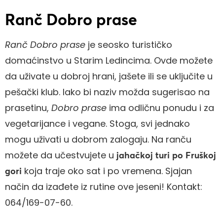
Ranč Dobro prase
Ranč Dobro prase
je seosko turističko
domaćinstvo u Starim Ledincima. Ovde možete
da uživate u dobroj hrani, jašete ili se uključite u
pešački klub. Iako bi naziv možda sugerisao na
prasetinu,
Dobro prase
ima odličnu ponudu i za
vegetarijance i vegane. Stoga, svi jednako
mogu uživati u dobrom zalogaju. Na ranču
možete da učestvujete u
jahačkoj turi po Fruškoj
koja traje oko sat i po vremena. Sjajan
gori
način da izađete iz rutine ove jeseni! Kontakt:
064/169-07-60.