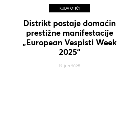
KUDA OTIĆI
Distrikt postaje domaćin
prestižne manifestacije
„European Vespisti Week
2025“
12. jun 2025