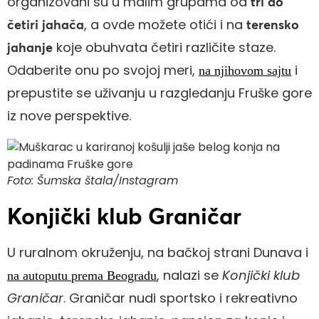
organizovani su u malim grupama od
tri do
, a ovde možete otići i na
četiri jahača
terensko
koje obuhvata četiri različite staze.
jahanje
Odaberite onu po svojoj meri,
i
na njihovom sajtu
prepustite se uživanju u razgledanju Fruške gore
iz nove perspektive.
Foto: Šumska štala/Instagram
Konjički klub Graničar
U ruralnom okruženju, na bačkoj strani Dunava i
, nalazi se
Konjički klub
na autoputu prema Beogradu
Graničar
. Graničar nudi sportsko i rekreativno