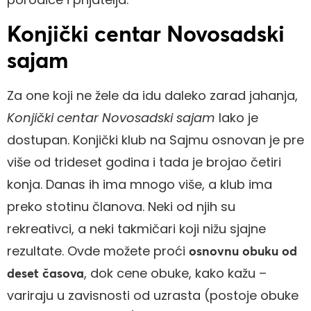
Konjički centar Novosadski
sajam
Za one koji ne žele da idu daleko zarad jahanja,
Konjički centar Novosadski sajam
lako je
dostupan. Konjički klub na Sajmu osnovan je pre
više od trideset godina i tada je brojao četiri
konja. Danas ih ima mnogo više, a klub ima
preko stotinu članova. Neki od njih su
rekreativci, a neki takmičari koji nižu sjajne
rezultate. Ovde možete proći
osnovnu obuku od
, dok cene obuke, kako kažu –
deset časova
variraju u zavisnosti od uzrasta (postoje obuke