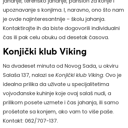
jahanje, terensko jahanje, pansion za konje i
upoznavanje s konjima. I, naravno, ono što nam
je ovde najinteresantnije – školu jahanja.
Kontaktirajte ih da biste dogovorili individualni
čas ili pak celu obuku od desetak časova.
Konjički klub Viking
Na dvadeset minuta od Novog Sada, u okviru
Salaša 137, nalazi se
Konjički klub Viking
. Ovo je
idealna prilika da uživate u specijalitetima
vojvođanske kuhinje koje ovaj salaš nudi, a
prilikom posete uzmete i čas jahanja, ili samo
prošetate sa konjem, ako vam to više paše.
Kontakt: 062/707-137.