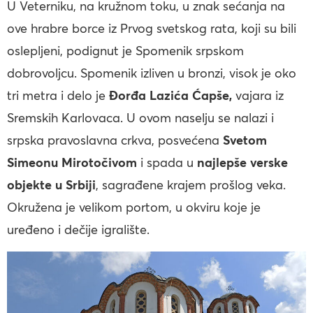
U Veterniku, na kružnom toku, u znak sećanja na
ove hrabre borce iz Prvog svetskog rata, koji su bili
oslepljeni, podignut je Spomenik srpskom
dobrovoljcu. Spomenik izliven u bronzi, visok je oko
tri metra i delo je
Đorđa Lazića Ćapše,
vajara iz
Sremskih Karlovaca. U ovom naselju se nalazi i
srpska pravoslavna crkva, posvećena
Svetom
Simeonu Mirotočivom
i spada u
najlepše verske
objekte u Srbiji
, sagrađene krajem prošlog veka.
Okružena je velikom portom, u okviru koje je
uređeno i dečije igralište.