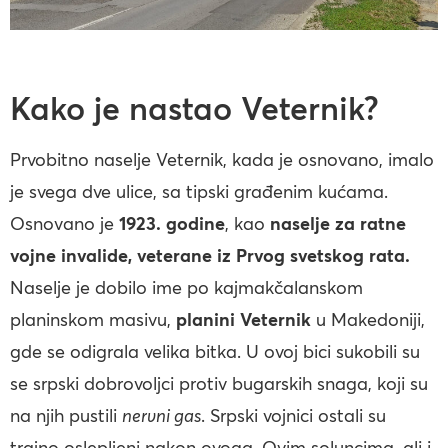
Kako je nastao Veternik?
Prvobitno naselje Veternik, kada je osnovano, imalo
je svega dve ulice, sa tipski građenim kućama.
Osnovano je
1923. godine
, kao
naselje za ratne
vojne invalide, veterane iz Prvog svetskog rata.
Naselje je dobilo ime po kajmakčalanskom
planinskom masivu,
planini Veternik
u Makedoniji,
gde se odigrala velika bitka. U ovoj bici sukobili su
se srpski dobrovoljci protiv bugarskih snaga, koji su
na njih pustili
nervni gas
. Srpski vojnici ostali su
trajno oslepljeni nakon ovoga. Ovim soluncima, ali i