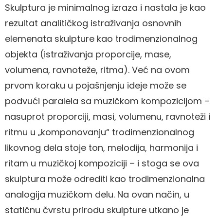
Skulptura je minimalnog izraza i nastala je kao
rezultat analitičkog istraživanja osnovnih
elemenata skulpture kao trodimenzionalnog
objekta (istraživanja proporcije, mase,
volumena, ravnoteže, ritma). Već na ovom
prvom koraku u pojašnjenju ideje može se
podvući paralela sa muzičkom kompozicijom –
nasuprot proporciji, masi, volumenu, ravnoteži i
ritmu u „komponovanju“ trodimenzionalnog
likovnog dela stoje ton, melodija, harmonija i
ritam u muzičkoj kompoziciji – i stoga se ova
skulptura može odrediti kao trodimenzionalna
analogija muzičkom delu. Na ovan način, u
statičnu čvrstu prirodu skulpture utkano je