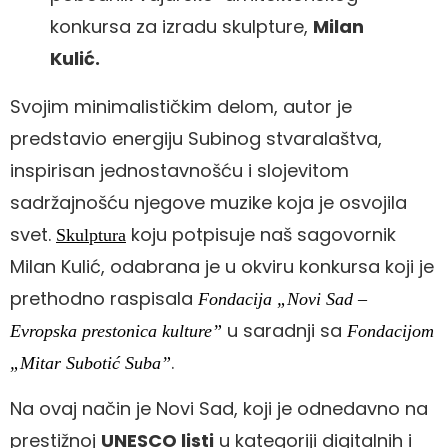
konkursa za izradu skulpture,
Milan
Kulić.
Svojim minimalističkim delom, autor je
predstavio energiju Subinog stvaralaštva,
inspirisan jednostavnošću i slojevitom
sadržajnošću njegove muzike koja je osvojila
svet.
koju potpisuje naš sagovornik
Skulptura
Milan Kulić, odabrana je u okviru konkursa koji je
prethodno raspisala
Fondacija „Novi Sad –
u saradnji sa
Evropska prestonica kulture”
Fondacijom
.
„Mitar Subotić Suba”
Na ovaj način je Novi Sad, koji je odnedavno na
prestižnoj
UNESCO listi
u kategoriji digitalnih i