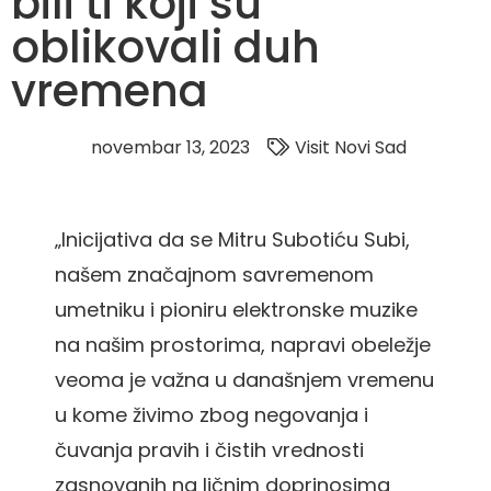
bili ti koji su
oblikovali duh
vremena
novembar 13, 2023
Visit Novi Sad
„Inicijativa da se Mitru Subotiću Subi,
našem značajnom savremenom
umetniku i pioniru elektronske muzike
na našim prostorima, napravi obeležje
veoma je važna u današnjem vremenu
u kome živimo zbog negovanja i
čuvanja pravih i čistih vrednosti
zasnovanih na ličnim doprinosima