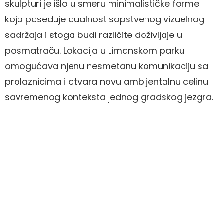
skulpturi je išlo u smeru minimalističke forme
koja poseduje dualnost sopstvenog vizuelnog
sadržaja i stoga budi različite doživljaje u
posmatraču. Lokacija u Limanskom parku
omogućava njenu nesmetanu komunikaciju sa
prolaznicima i otvara novu ambijentalnu celinu
savremenog konteksta jednog gradskog jezgra.