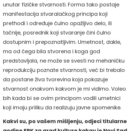
unutar fizičke stvarnosti. Forma tako postaje
manifestacija stvaralačkog principa koji
prethodi i određuje čulno opažljivo delo, ili
tačnije, posrednik koji stvaranje čini čulno
dostupnim i prepoznatljivim. Umetnost, dakle,
ma od čega bila stvorena i koga god
predstavljala, ne može se svesti na mehaničku
reprodukciju poznate stvarnosti, već bi trebalo
da postane živa tvorevina koja pokazuje
stvarnost onakvom kakvom je mi vidimo. Voleo
bih kada bi se ovim principom vodili umetnici
koji imaju priliku da realizuju javne spomenike.
Kakvi su, po vašem mišljenju, odjeci titularne
godine EPK za grad kulture kakav je Novi Sad