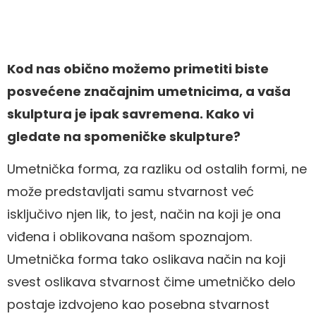
Kod nas obično možemo primetiti biste
posvećene značajnim umetnicima, a vaša
skulptura je ipak savremena. Kako vi
gledate na spomeničke skulpture?
Umetnička forma, za razliku od ostalih formi, ne
može predstavljati samu stvarnost već
isključivo njen lik, to jest, način na koji je ona
viđena i oblikovana našom spoznajom.
Umetnička forma tako oslikava način na koji
svest oslikava stvarnost čime umetničko delo
postaje izdvojeno kao posebna stvarnost