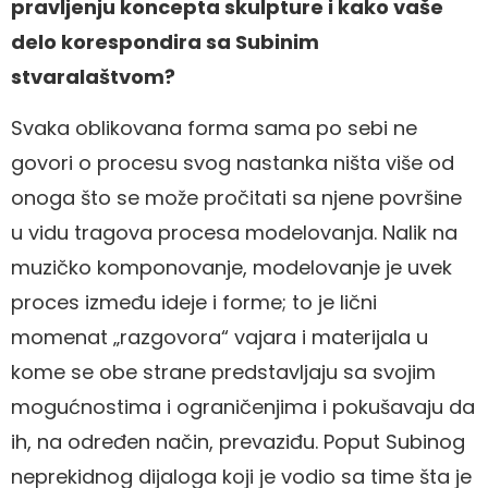
pravljenju koncepta skulpture i kako vaše
delo korespondira sa Subinim
stvaralaštvom?
Svaka oblikovana forma sama po sebi ne
govori o procesu svog nastanka ništa više od
onoga što se može pročitati sa njene površine
u vidu tragova procesa modelovanja. Nalik na
muzičko komponovanje, modelovanje je uvek
proces između ideje i forme; to je lični
momenat „razgovora“ vajara i materijala u
kome se obe strane predstavljaju sa svojim
mogućnostima i ograničenjima i pokušavaju da
ih, na određen način, prevaziđu. Poput Subinog
neprekidnog dijaloga koji je vodio sa time šta je