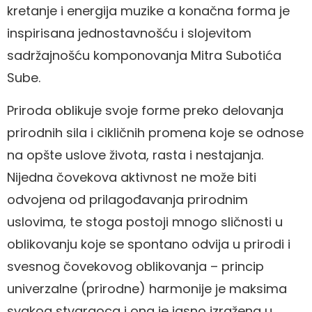
kretanje i energija muzike a konačna forma je
inspirisana jednostavnošću i slojevitom
sadržajnošću komponovanja Mitra Subotića
Sube.
Priroda oblikuje svoje forme preko delovanja
prirodnih sila i cikličnih promena koje se odnose
na opšte uslove života, rasta i nestajanja.
Nijedna čovekova aktivnost ne može biti
odvojena od prilagođavanja prirodnim
uslovima, te stoga postoji mnogo sličnosti u
oblikovanju koje se spontano odvija u prirodi i
svesnog čovekovog oblikovanja – princip
univerzalne (prirodne) harmonije je maksima
svakog stvaraoca i ona je jasno izražena u