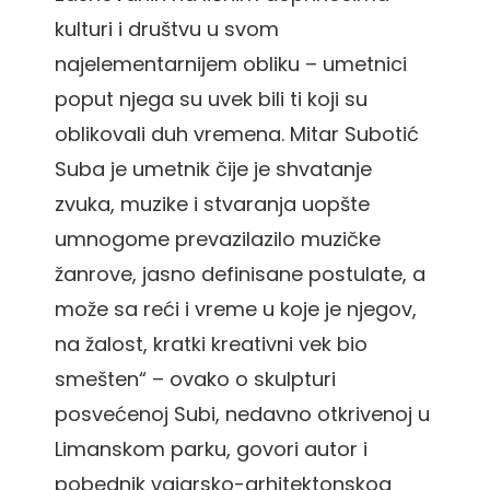
kulturi i društvu u svom
najelementarnijem obliku – umetnici
poput njega su uvek bili ti koji su
oblikovali duh vremena. Mitar Subotić
Suba je umetnik čije je shvatanje
zvuka, muzike i stvaranja uopšte
umnogome prevazilazilo muzičke
žanrove, jasno definisane postulate, a
može sa reći i vreme u koje je njegov,
na žalost, kratki kreativni vek bio
smešten“ – ovako o skulpturi
posvećenoj Subi, nedavno otkrivenoj u
Limanskom parku, govori autor i
pobednik vajarsko-arhitektonskog