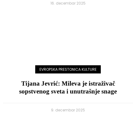
16. decembar 2025
EVROPSKA PRESTONICA KULTURE
Tijana Jevrić: Mileva je istraživač
sopstvenog sveta i unutrašnje snage
9. decembar 2025