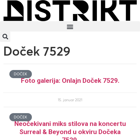
Doček 7529
DOČEK
Foto galerija: Onlajn Doček 7529.
15. januar 2021
DOČEK
Neočekivani miks stilova na koncertu
Surreal & Beyond u okviru Dočeka