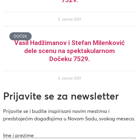
7529.
5. januar 2021
DOČEK
Vasil Hadžimanov i Stefan Milenković
dele scenu na spektakularnom
Dočeku 7529.
4. januar 2021
Prijavite se za newsletter
Prijavite se i budite inspirisani novim mestima i
predstojećim događajima u Novom Sadu, svakog meseca.
Ime i prezime