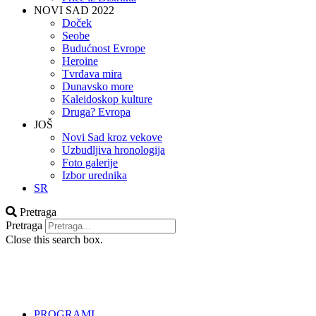
NOVI SAD 2022
Doček
Seobe
Budućnost Evrope
Heroine
Tvrđava mira
Dunavsko more
Kaleidoskop kulture
Druga? Evropa
JOŠ
Novi Sad kroz vekove
Uzbudljiva hronologija
Foto galerije
Izbor urednika
SR
Pretraga
Pretraga
Close this search box.
PROGRAMI