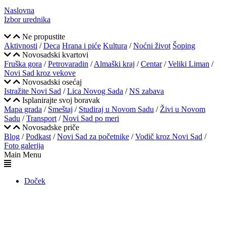
Naslovna
Izbor urednika
Ne propustite
Aktivnosti
/
Deca
Hrana i piće
Kultura
/
Noćni život
Šoping
Novosadski kvartovi
Fruška gora
/
Petrovaradin
/
Almaški kraj
/
Centar
/
Veliki Liman
/
Novi Sad kroz vekove
Novosadski osećaj
Istražite Novi Sad
/
Lica Novog Sada
/
NS zabava
Isplanirajte svoj boravak
Mapa grada
/
Smeštaj
/
Studiraj u Novom Sadu
/
Živi u Novom
Sadu
/
Transport
/
Novi Sad po meri
Novosadske priče
Blog
/
Podkast
/
Novi Sad za početnike
/
Vodič kroz Novi Sad
/
Foto galerija
Main Menu
Doček