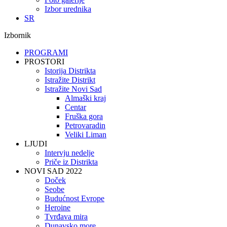
Izbor urednika
SR
Izbornik
PROGRAMI
PROSTORI
Istorija Distrikta
Istražite Distrikt
Istražite Novi Sad
Almaški kraj
Centar
Fruška gora
Petrovaradin
Veliki Liman
LJUDI
Intervju nedelje
Priče iz Distrikta
NOVI SAD 2022
Doček
Seobe
Budućnost Evrope
Heroine
Tvrđava mira
Dunavsko more