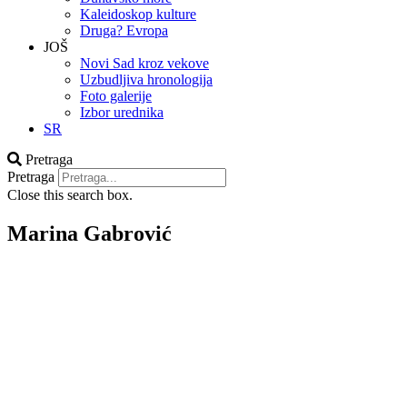
Kaleidoskop kulture
Druga? Evropa
JOŠ
Novi Sad kroz vekove
Uzbudljiva hronologija
Foto galerije
Izbor urednika
SR
Pretraga
Pretraga
Close this search box.
Marina Gabrović