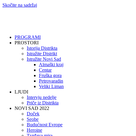
Skočite na sadržaj
PROGRAMI
PROSTORI
Istorija Distrikta
Istražite Distrikt
Istražite Novi Sad
Almaški kraj
Centar
Fruška gora
Petrovaradin
Veliki Liman
LJUDI
Intervju nedelje
Priče iz Distrikta
NOVI SAD 2022
Doček
Seobe
Budućnost Evrope
Heroine
Tvrđava mira