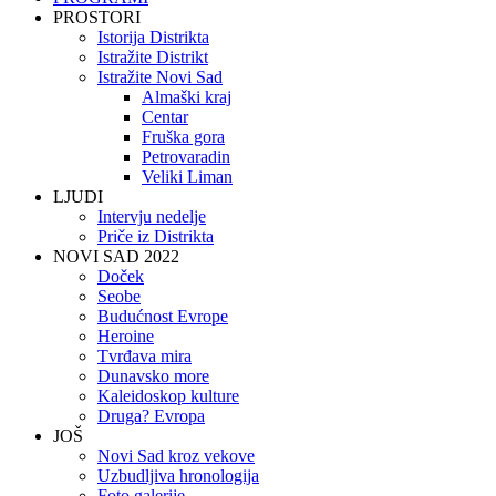
PROSTORI
Istorija Distrikta
Istražite Distrikt
Istražite Novi Sad
Almaški kraj
Centar
Fruška gora
Petrovaradin
Veliki Liman
LJUDI
Intervju nedelje
Priče iz Distrikta
NOVI SAD 2022
Doček
Seobe
Budućnost Evrope
Heroine
Tvrđava mira
Dunavsko more
Kaleidoskop kulture
Druga? Evropa
JOŠ
Novi Sad kroz vekove
Uzbudljiva hronologija
Foto galerije