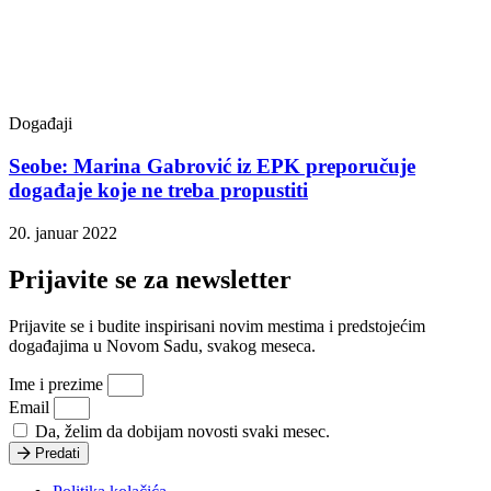
Događaji
Seobe: Marina Gabrović iz EPK preporučuje
događaje koje ne treba propustiti
20. januar 2022
Prijavite se za newsletter
Prijavite se i budite inspirisani novim mestima i predstojećim
događajima u Novom Sadu, svakog meseca.
Ime i prezime
Email
Da, želim da dobijam novosti svaki mesec.
Predati