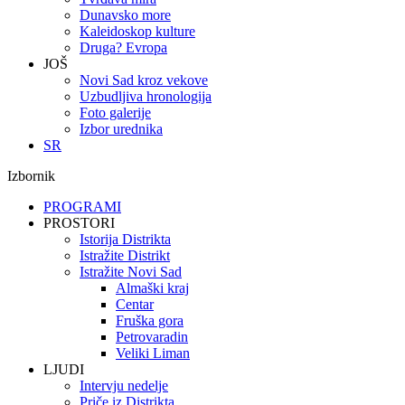
Dunavsko more
Kaleidoskop kulture
Druga? Evropa
JOŠ
Novi Sad kroz vekove
Uzbudljiva hronologija
Foto galerije
Izbor urednika
SR
Izbornik
PROGRAMI
PROSTORI
Istorija Distrikta
Istražite Distrikt
Istražite Novi Sad
Almaški kraj
Centar
Fruška gora
Petrovaradin
Veliki Liman
LJUDI
Intervju nedelje
Priče iz Distrikta