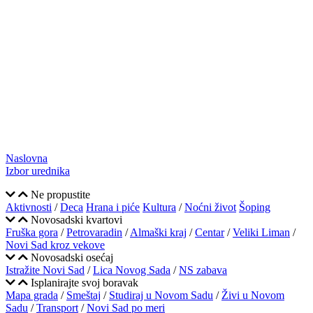
Naslovna
Izbor urednika
Ne propustite
Aktivnosti
/
Deca
Hrana i piće
Kultura
/
Noćni život
Šoping
Novosadski kvartovi
Fruška gora
/
Petrovaradin
/
Almaški kraj
/
Centar
/
Veliki Liman
/
Novi Sad kroz vekove
Novosadski osećaj
Istražite Novi Sad
/
Lica Novog Sada
/
NS zabava
Isplanirajte svoj boravak
Mapa grada
/
Smeštaj
/
Studiraj u Novom Sadu
/
Živi u Novom
Sadu
/
Transport
/
Novi Sad po meri