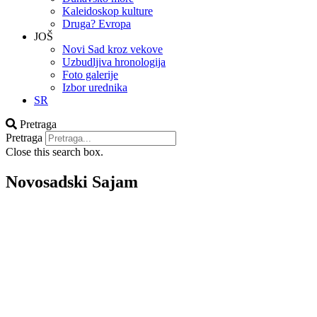
Kaleidoskop kulture
Druga? Evropa
JOŠ
Novi Sad kroz vekove
Uzbudljiva hronologija
Foto galerije
Izbor urednika
SR
Pretraga
Pretraga
Close this search box.
Novosadski Sajam