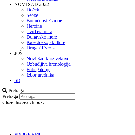
NOVI SAD 2022
Doček
Seobe
Budućnost Evrope
Heroine
Tvrđava mira
Dunavsko more
Kaleidoskop kulture
Druga? Evropa
JOŠ
Novi Sad kroz vekove
Uzbudljiva hronologija
Foto galerije
Izbor urednika
SR
Pretraga
Pretraga
Close this search box.
PROGRAMI