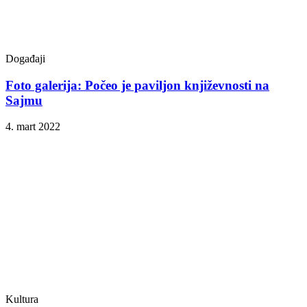
Događaji
Foto galerija: Počeo je paviljon književnosti na
Sajmu
4. mart 2022
Kultura