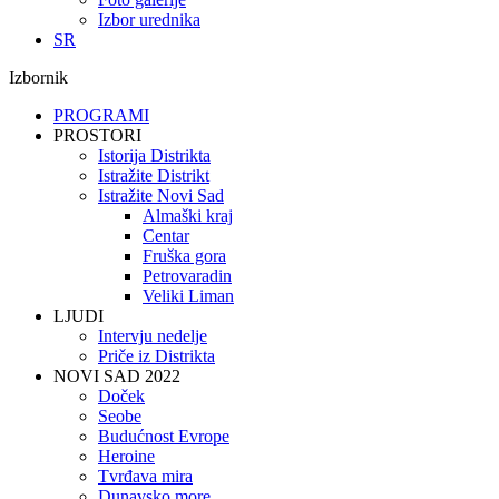
Izbor urednika
SR
Izbornik
PROGRAMI
PROSTORI
Istorija Distrikta
Istražite Distrikt
Istražite Novi Sad
Almaški kraj
Centar
Fruška gora
Petrovaradin
Veliki Liman
LJUDI
Intervju nedelje
Priče iz Distrikta
NOVI SAD 2022
Doček
Seobe
Budućnost Evrope
Heroine
Tvrđava mira
Dunavsko more