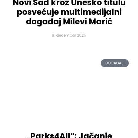
Novi Sad kroz Unesko titulu
posvećuje multimedijalni
događaj Milevi Marić
9. decembar 2025
DOGAĐAJI
„Parks4All“: Jačanje