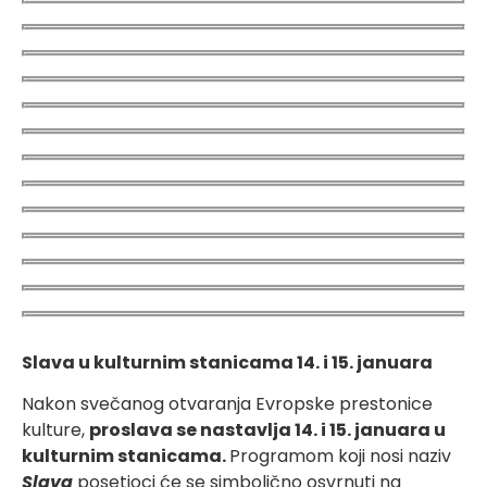
Slava u kulturnim stanicama 14. i 15. januara
Nakon svečanog otvaranja Evropske prestonice
kulture,
proslava se nastavlja 14. i 15. januara u
kulturnim stanicama.
Programom koji nosi naziv
Slava
posetioci će se simbolično osvrnuti na