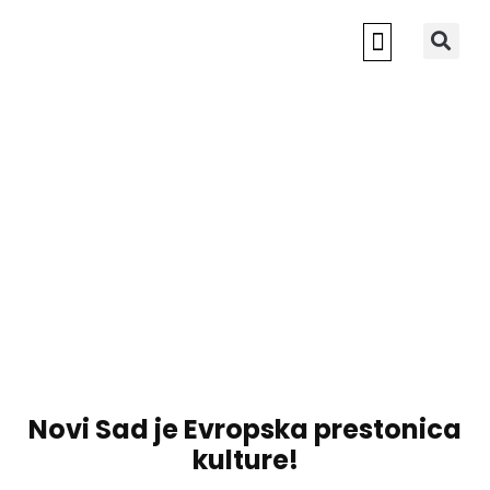
NOVI SAD 2022
Novi Sad je Evropska prestonica
kulture!