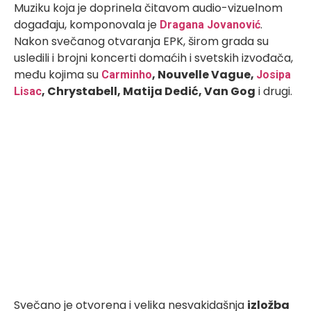
Muziku koja je doprinela čitavom audio-vizuelnom
događaju, komponovala je
.
Dragana Jovanović
Nakon svečanog otvaranja EPK, širom grada su
usledili i brojni koncerti domaćih i svetskih izvođača,
među kojima su
, Nouvelle Vague,
Carminho
Josipa
, Chrystabell, Matija Dedić, Van Gog
i drugi.
Lisac
Svečano je otvorena i velika nesvakidašnja
izložba