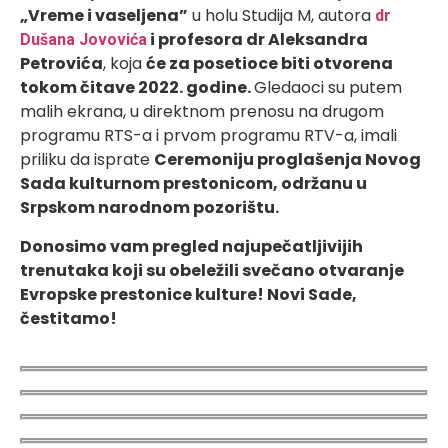
„Vreme i vaseljena”
u holu Studija M, autora
dr
i profesora dr Aleksandra
Dušana Jovovića
Petrovića
, koja
će za posetioce biti otvorena
tokom čitave 2022. godine.
Gledaoci su putem
malih ekrana, u direktnom prenosu na drugom
programu RTS-a i prvom programu RTV-a, imali
priliku da isprate
Ceremoniju proglašenja Novog
Sada kulturnom prestonicom, održanu u
Srpskom narodnom pozorištu.
Donosimo vam pregled najupečatljivijih
trenutaka koji su obeležili svečano otvaranje
Evropske prestonice kulture! Novi Sade,
čestitamo!