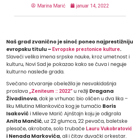
Marina Marić
januar 14, 2022
Naš grad zvanično je sinoć poneo najprestižniju
evropsku titulu –
.
Evropske prestonice kulture
Slaveći velika imena srpske nauke, kroz umetnost i
kulturu, Novi Sad je pokazao kako se čuva i neguje
kulturno nasleđe grada.
Svečano otvaranje obeležila je nesvakidašnja
proslava
u režiji
Dragana
„Zeniteum :: 2022”
Živadinova
, dok je vrhunac bio oličen u dva lika –
liku Milutina Milankovića kog je tumačio
Boris
Isaković
i Mileve Marić Ajnštajn koju je odigrala
Anita Mančić
, uz 22 glumca, 22 pevača, baletske
plesače, akrobate, solo trubače
Lauru Vukobratović
i Nenada Markovića
, ali i čitav duvački orkestar.