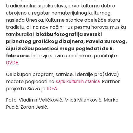
tradicionalnu srpsku slavu, prvo kulturno dobro
ubrojeno u registar nematerijalnog kulturnog
nasleđa Uneska. Kulturne stanice obeležiće staru
tradiciju, ali na nov način – uz pesmu horova, muziku
tamburaša i
izložbu fotografija svetski
priznatog grafičkog dizajnera, Pavela Surovog,
čiju izložbu posetioci mogu pogledati do 5.
februara.
Intervju s ovim umetnikom pročitajte
.
OVDE
Celokupan program, satnice, i detalje pro(slava)
možete pogledati na
Partner
sajtu kulturnih stanica
.
projekta
Slava
je
.
IDEA
Foto: Vladimir Veličković, Miloš Milenković, Marko
Pudić, Zoran Jesić.