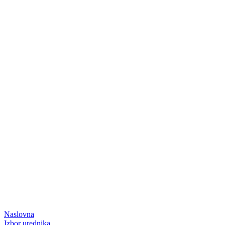
Naslovna
Izbor urednika