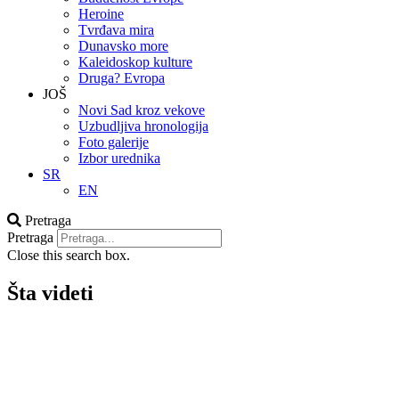
Heroine
Tvrđava mira
Dunavsko more
Kaleidoskop kulture
Druga? Evropa
JOŠ
Novi Sad kroz vekove
Uzbudljiva hronologija
Foto galerije
Izbor urednika
SR
EN
Pretraga
Pretraga
Close this search box.
Šta videti