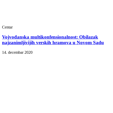
Centar
Vojvođanska multikonfensionalnost: Obilazak
najzanimljivijih verskih hramova u Novom Sadu
14. decembar 2020