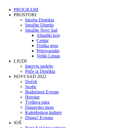
PROGRAMI
PROSTORI
Istorija Distrikta
Istražite Distrikt
Istražite Novi Sad
Almaški kraj
Centar
Fruška gora
Petrovaradin
Veliki Liman
LJUDI
Intervju nedelje
Priče iz Distrikta
NOVI SAD 2022
Doček
Seobe
Budućnost Evrope
Heroine
Tvrđava mira
Dunavsko more
Kaleidoskop kulture
Druga? Evropa
JOŠ
Novi Sad kroz vekove