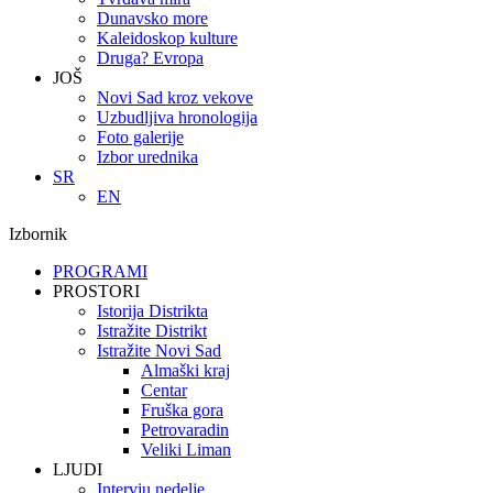
Dunavsko more
Kaleidoskop kulture
Druga? Evropa
JOŠ
Novi Sad kroz vekove
Uzbudljiva hronologija
Foto galerije
Izbor urednika
SR
EN
Izbornik
PROGRAMI
PROSTORI
Istorija Distrikta
Istražite Distrikt
Istražite Novi Sad
Almaški kraj
Centar
Fruška gora
Petrovaradin
Veliki Liman
LJUDI
Intervju nedelje