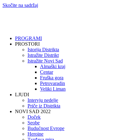
Skočite na sadržaj
PROGRAMI
PROSTORI
Istorija Distrikta
Istražite Distrikt
Istražite Novi Sad
Almaški kraj
Centar
Fruška gora
Petrovaradin
Veliki Liman
LJUDI
Intervju nedelje
Priče iz Distrikta
NOVI SAD 2022
Doček
Seobe
Budućnost Evrope
Heroine
Tvrđava mira