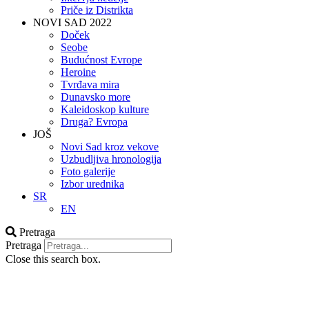
Priče iz Distrikta
NOVI SAD 2022
Doček
Seobe
Budućnost Evrope
Heroine
Tvrđava mira
Dunavsko more
Kaleidoskop kulture
Druga? Evropa
JOŠ
Novi Sad kroz vekove
Uzbudljiva hronologija
Foto galerije
Izbor urednika
SR
EN
Pretraga
Pretraga
Close this search box.