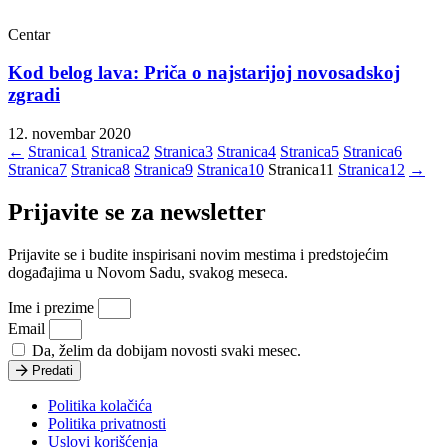
Centar
Kod belog lava: Priča o najstarijoj novosadskoj
zgradi
12. novembar 2020
←
Stranica
1
Stranica
2
Stranica
3
Stranica
4
Stranica
5
Stranica
6
Stranica
7
Stranica
8
Stranica
9
Stranica
10
Stranica
11
Stranica
12
→
Prijavite se za newsletter
Prijavite se i budite inspirisani novim mestima i predstojećim
događajima u Novom Sadu, svakog meseca.
Ime i prezime
Email
Da, želim da dobijam novosti svaki mesec.
Predati
Politika kolačića
Politika privatnosti
Uslovi korišćenja