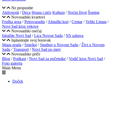
Ne propustite
Aktivnosti
/
Deca
Hrana i piće
Kultura
/
Noćni život
Šoping
Novosadski kvartovi
Fruška gora
/
Petrovaradin
/
Almaški kraj
/
Centar
/
Veliki Liman
/
Novi Sad kroz vekove
Novosadski osećaj
Istražite Novi Sad
/
Lica Novog Sada
/
NS zabava
Isplanirajte svoj boravak
Mapa grada
/
Smeštaj
/
Studiraj u Novom Sadu
/
Živi u Novom
Sadu
/
Transport
/
Novi Sad po meri
Novosadske priče
Blog
/
Podkast
/
Novi Sad za početnike
/
Vodič kroz Novi Sad
/
Foto galerija
Main Menu
Doček