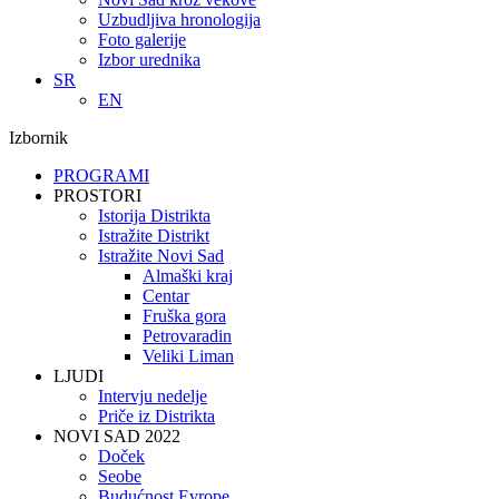
Uzbudljiva hronologija
Foto galerije
Izbor urednika
SR
EN
Izbornik
PROGRAMI
PROSTORI
Istorija Distrikta
Istražite Distrikt
Istražite Novi Sad
Almaški kraj
Centar
Fruška gora
Petrovaradin
Veliki Liman
LJUDI
Intervju nedelje
Priče iz Distrikta
NOVI SAD 2022
Doček
Seobe
Budućnost Evrope