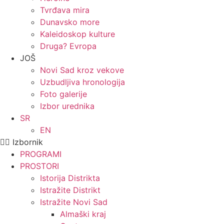
Tvrđava mira
Dunavsko more
Kaleidoskop kulture
Druga? Evropa
JOŠ
Novi Sad kroz vekove
Uzbudljiva hronologija
Foto galerije
Izbor urednika
SR
EN
Izbornik
PROGRAMI
PROSTORI
Istorija Distrikta
Istražite Distrikt
Istražite Novi Sad
Almaški kraj