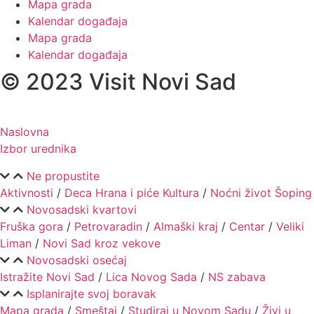
Mapa grada
Kalendar događaja
Mapa grada
Kalendar događaja
© 2023 Visit Novi Sad
Naslovna
Izbor urednika
Ne propustite
Aktivnosti
/
Deca
Hrana i piće
Kultura
/
Noćni život
Šoping
Novosadski kvartovi
Fruška gora
/
Petrovaradin
/
Almaški kraj
/
Centar
/
Veliki
Liman
/
Novi Sad kroz vekove
Novosadski osećaj
Istražite Novi Sad
/
Lica Novog Sada
/
NS zabava
Isplanirajte svoj boravak
Mapa grada
/
Smeštaj
/
Studiraj u Novom Sadu
/
Živi u