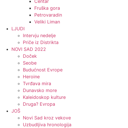
Centar
Fruška gora
Petrovaradin
Veliki Liman
LJUDI
Intervju nedelje
Priče iz Distrikta
NOVI SAD 2022
Doček
Seobe
Budućnost Evrope
Heroine
Tvrđava mira
Dunavsko more
Kaleidoskop kulture
Druga? Evropa
JOŠ
Novi Sad kroz vekove
Uzbudljiva hronologija