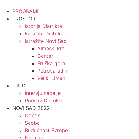
Skočite
na
PROGRAMI
sadržaj
PROSTORI
Istorija Distrikta
Istražite Distrikt
Istražite Novi Sad
Almaški kraj
Centar
Fruška gora
Petrovaradin
Veliki Liman
LJUDI
Intervju nedelje
Priče iz Distrikta
NOVI SAD 2022
Doček
Seobe
Budućnost Evrope
Heroine