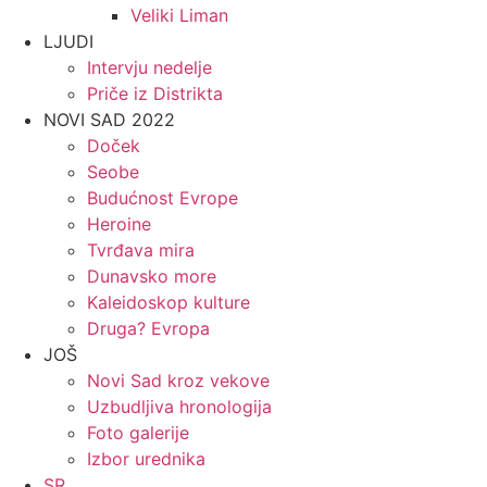
Veliki Liman
LJUDI
Intervju nedelje
Priče iz Distrikta
NOVI SAD 2022
Doček
Seobe
Budućnost Evrope
Heroine
Tvrđava mira
Dunavsko more
Kaleidoskop kulture
Druga? Evropa
JOŠ
Novi Sad kroz vekove
Uzbudljiva hronologija
Foto galerije
Izbor urednika
SR