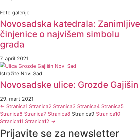
Foto galerije
Novosadska katedrala: Zanimljive
činjenice o najvišem simbolu
grada
7. april 2021
Istražite Novi Sad
Novosadske ulice: Grozde Gajišin
29. mart 2021
←
Stranica
1
Stranica
2
Stranica
3
Stranica
4
Stranica
5
Stranica
6
Stranica
7
Stranica
8
Stranica
9
Stranica
10
Stranica
11
Stranica
12
→
Prijavite se za newsletter