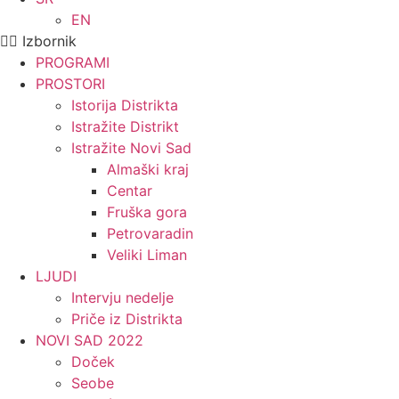
EN
Izbornik
PROGRAMI
PROSTORI
Istorija Distrikta
Istražite Distrikt
Istražite Novi Sad
Almaški kraj
Centar
Fruška gora
Petrovaradin
Veliki Liman
LJUDI
Intervju nedelje
Priče iz Distrikta
NOVI SAD 2022
Doček
Seobe