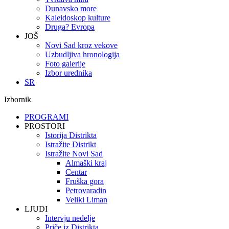
Dunavsko more
Kaleidoskop kulture
Druga? Evropa
JOŠ
Novi Sad kroz vekove
Uzbudljiva hronologija
Foto galerije
Izbor urednika
SR
Izbornik
PROGRAMI
PROSTORI
Istorija Distrikta
Istražite Distrikt
Istražite Novi Sad
Almaški kraj
Centar
Fruška gora
Petrovaradin
Veliki Liman
LJUDI
Intervju nedelje
Priče iz Distrikta