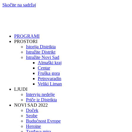
Skočite na sadržaj
PROGRAMI
PROSTORI
Istorija Distrikta
Istražite Distrikt
Istražite Novi Sad
Almaški kraj
Centar
Fruška gora
Petrovaradin
Veliki Liman
LJUDI
Intervju nedelje
Priče iz Distrikta
NOVI SAD 2022
Doček
Seobe
Budućnost Evrope
Heroine
Tvrđava mira