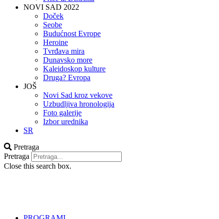
NOVI SAD 2022
Doček
Seobe
Budućnost Evrope
Heroine
Tvrđava mira
Dunavsko more
Kaleidoskop kulture
Druga? Evropa
JOŠ
Novi Sad kroz vekove
Uzbudljiva hronologija
Foto galerije
Izbor urednika
SR
Pretraga
Pretraga
Close this search box.
PROGRAMI