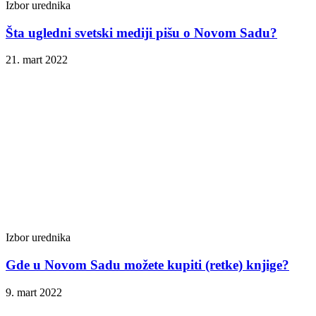
Izbor urednika
Šta ugledni svetski mediji pišu o Novom Sadu?
21. mart 2022
Izbor urednika
Gde u Novom Sadu možete kupiti (retke) knjige?
9. mart 2022