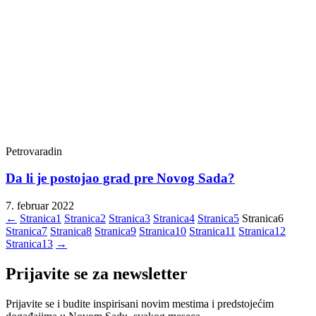
Petrovaradin
Da li je postojao grad pre Novog Sada?
7. februar 2022
←
Stranica
1
Stranica
2
Stranica
3
Stranica
4
Stranica
5
Stranica
6
Stranica
7
Stranica
8
Stranica
9
Stranica
10
Stranica
11
Stranica
12
Stranica
13
→
Prijavite se za newsletter
Prijavite se i budite inspirisani novim mestima i predstojećim