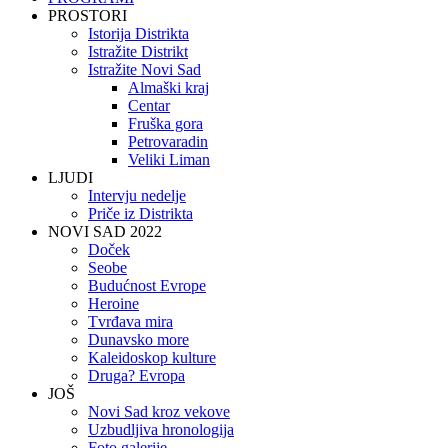
PROSTORI
Istorija Distrikta
Istražite Distrikt
Istražite Novi Sad
Almaški kraj
Centar
Fruška gora
Petrovaradin
Veliki Liman
LJUDI
Intervju nedelje
Priče iz Distrikta
NOVI SAD 2022
Doček
Seobe
Budućnost Evrope
Heroine
Tvrđava mira
Dunavsko more
Kaleidoskop kulture
Druga? Evropa
JOŠ
Novi Sad kroz vekove
Uzbudljiva hronologija
Foto galerije