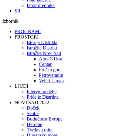
Izbor urednika
SR
Izbornik
PROGRAMI
PROSTORI
Istorija Distrikta
Istražite Distrikt
Istražite Novi Sad
Almaški kraj
Centar
Fruška gora
Petrovaradin
Veliki Liman
LJUDI
Intervju nedelje
Priče iz Distrikta
NOVI SAD 2022
Doček
Seobe
Budućnost Evrope
Heroine
Tvrđava mira
Dunavsko more