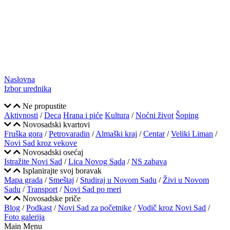
Naslovna
Izbor urednika
Ne propustite
Aktivnosti
/
Deca
Hrana i piće
Kultura
/
Noćni život
Šoping
Novosadski kvartovi
Fruška gora
/
Petrovaradin
/
Almaški kraj
/
Centar
/
Veliki Liman
/
Novi Sad kroz vekove
Novosadski osećaj
Istražite Novi Sad
/
Lica Novog Sada
/
NS zabava
Isplanirajte svoj boravak
Mapa grada
/
Smeštaj
/
Studiraj u Novom Sadu
/
Živi u Novom
Sadu
/
Transport
/
Novi Sad po meri
Novosadske priče
Blog
/
Podkast
/
Novi Sad za početnike
/
Vodič kroz Novi Sad
/
Foto galerija
Main Menu